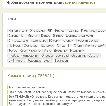
Чтобы добавлять комментарии
зарeгиcтрирyйтeсь
Тэги
Империя зла
Экономика
ЧП
Наука и техника
Политика
Шымк
Закона.Нет
Мнения
Видео
В мире
Центральная Азия
В Казахстане
Календарь
Юмор и Истории
Новости оружия
HotNews
Скандалы
Культура
О нас
IT
Спорт
Архив статей
Фотоотчёты
Картинки
Авто
Девчонки
Мальчики
Любовь и отношения
Опросы
Download
Обменник
Ссылки
Библиотека
Ядерщик
Блоги
Гостевая
Комментарии ( 786821 )
А кто напал то, непонятно
Что с планетой не так последнее время, какой-то массовый свист
Это ГЕНИАЛЬНО господа. Кто бы мог подумать, что ради этого вс
затевалось. Ни один наш шибко умный эксперт даже не догадывал
Все то думали, что жана казахстан наступит