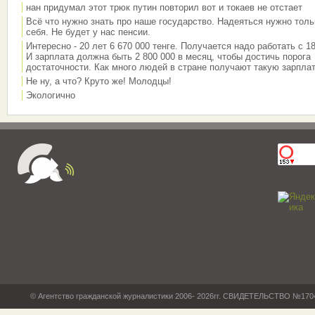
нан придумал этот трюк путин повторил вот и токаев не отстает
Всё что нужно знать про наше государство. Надеяться нужно толь
себя. Не будет у нас пенсии.
Интересно - 20 лет 6 670 000 тенге. Получается надо работать с 18
И зарплата должна быть 2 800 000 в месяц, чтобы достичь порога
достаточности. Как много людей в стране получают такую зарплат
Не ну, а что? Круто же! Молодцы!
Экологично
© Агентство гражданской журналистики 2006- 2026гг. СВИДЕТЕЛЬСТВО №17