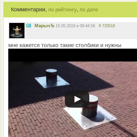
Комментарии,
,
по рейтингу
по дате
МарычЪ
15.05.2019 в 09:44:56
# 720518
мне кажется только такие столбики и нужны