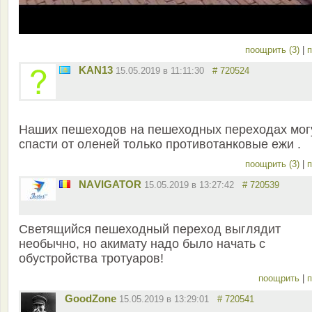
поощрить (3)
|
п
KAN13
15.05.2019 в 11:11:30
# 720524
Наших пешеходов на пешеходных переходах мог
спасти от оленей только противотанковые ежи .
поощрить (3)
|
п
NАVIGATOR
15.05.2019 в 13:27:42
# 720539
Светящийся пешеходный переход выглядит
необычно, но акимату надо было начать с
обустройства тротуаров!
поощрить
|
п
GoodZone
15.05.2019 в 13:29:01
# 720541