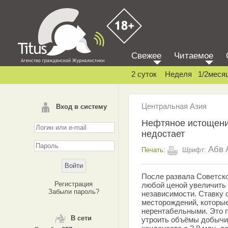
Свежее
Читаемое
2 суток
Неделя
1/2меся
Центральная Азия
Вход в систему
Нефтяное истощение
недостает
Абв
Печать:
Шрифт:
После развала Советск
Регистрация
любой ценой увеличить
Забыли пароль?
независимости. Ставку 
месторождений, которые
нерентабельными. Это п
В сети
утроить объёмы добычи