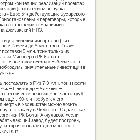
мотром концепции реализации проекта».
изации (с освоением выпуска
рта «Евро 5») действующих Бухарского
 Приостановлены и переговоры, которые
 казахстанскими компаниями о
на Джизакский НПЗ.
ти увеличения импорта нефти с
на и России до 5 млн. тонн. Также
поставки 5 млн. тонн только из
главы Минэнерго РК Каната
ьных поставок нефти в Узбекистан в
необходимы значительные инвестиции в
ктуру.
 поставлять в РУз 7-9 млн. тонн нефти
Омск – Павлодар – Чимкент –
то технически невозможно: часть труб
м ещё в 90-х и требуется его
я нефть в Узбекистан можно возить
вную эстакаду в Чимкенте. Однако, как
ергетики РК Болат Акчулаков, «если
абатывающий завод будет построен,
, которая позволит до 5 млн. тонн
екистан».