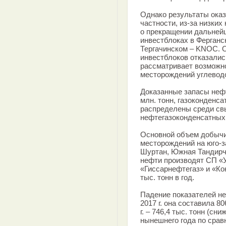
Однако результаты ока
частности, из-за низки
о прекращении дальнейш
инвестблоках в Ферганс
Тергачинском – KNOC. 
инвестблоков отказалис
рассматривает возможно
месторождений углеводо
Доказанные запасы нефт
млн. тонн, газоконденса
распределены среди св
нефтегазоконденсатных
Основной объем добычи
месторождений на юго-з
Шуртан, Южная Тандирч
нефти производят СП «У
«Гиссарнефтегаз» и «Ко
тыс. тонн в год.
Падение показателей не
2017 г. она составила 80
г. – 746,4 тыс. тонн (сн
нынешнего года по сра