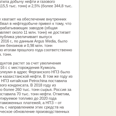
атила добычу нефти и газового
15,5 тыс. тонн) и 2,5% (более 344,8 тыс.
 хватает на обеспечение внутренних
бвал в нефтедобыче привел к тому, что
рерабатывающих заводов (общая
ляет около 11 млн. тонн) не достигает
спублика увеличивает выпуск
2016 г., по данным Argus Media, было
онн бензинов и 0,98 млн. тонн
по итогам прошлого года соответственно
. тонн.
уктов растет за счет увеличения
016 г. с месторождения Кумколь
олеум» в адрес Ферганского НПЗ было
н казахстанской нефти. В том же году из
 НПЗ китайская Petrochina поставила
вого конденсата. В 2018 году из
о более 260 тыс. тонн сырья. Россия за
оставила 70 тыс. тонн нефти. Отметим,
ртируемое топливо до 2020 года
таможенных платежей, а НПЗ – от
ль с направлением этих средств на
ическое обновление производственных