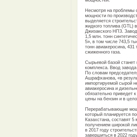
Несмотря на проблемы с
мощности по производст
выделяется строительст
жидкого топлива (GTL) 
Джизакского НПЗ. Завод
1,5 млн. тонн синтетиче
5», в том числе 743,5 ты
тонн авиакеросина, 431 
сжиженного газа.
Сырьевой базой станет 
комплекса. Ввод завода
По словам председател
Ашрафханова, «в резул
импортируемой сырой не
авиакеросина и дизельн
обязательно приведет к
цены на бензин и в цел
Перерабатывающие мощн
который планируется по
Казахстана, составят 5 
получением широкой ли
в 2017 году строительс
завершиться в 2022 год