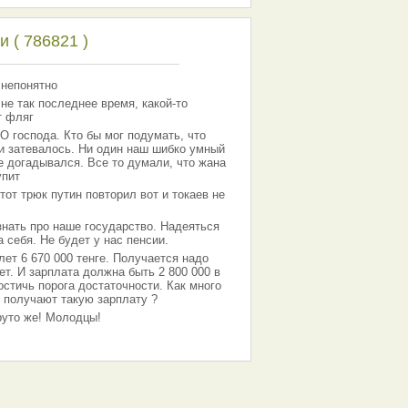
 ( 786821 )
 непонятно
 не так последнее время, какой-то
т фляг
господа. Кто бы мог подумать, что
 и затевалось. Ни один наш шибко умный
е догадывался. Все то думали, что жана
упит
тот трюк путин повторил вот и токаев не
знать про наше государство. Надеяться
 себя. Не будет у нас пенсии.
лет 6 670 000 тенге. Получается надо
ет. И зарплата должна быть 2 800 000 в
остичь порога достаточности. Как много
 получают такую зарплату ?
Круто же! Молодцы!