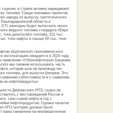
 сырьем, в стране активно наращивают
ву топлива. Среди значимых проектов
во завода по выпуску синтетического
в Кашкадарьинской области и
 GTL ежегодно будет выпускать около
ского жидкого топлива стандарта «Евро
с. тонн дизельного топлива, 311 тыс.
тыс. тонн нафты и свыше 50 тыс. тонн
метан Шуртанского газохимического
 в эксплуатацию ожидается в 2020 году.
я правления «Узбекнефтегаза» Бахрома
ьтате мы сможем использовать часть
фти, которая шла на производство
ого топлива, для выпуска бензина. Это
 снижению себестоимости и к снижению
ом на нефтепродукты».
ости Джизакского НПЗ, сырье на
ставлять с месторождений России и
млн. тонн сырой нефти в год с
нейки нефтепродуктов. Однако начатое
тво НПЗ (которое должно было
у) приостановлено на неопределенное