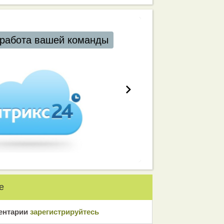
работа вашей команды
е
ентарии
зарeгиcтрирyйтeсь