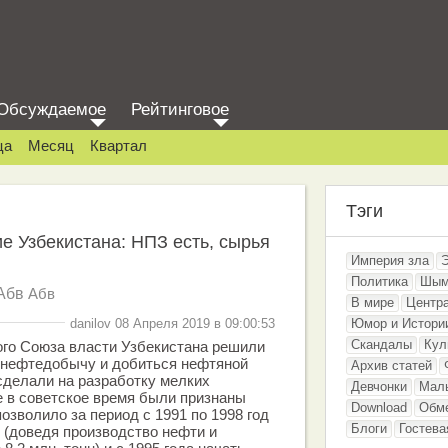
Обсуждаемое
Рейтинговое
ца
Месяц
Квартал
Тэги
 Узбекистана: НПЗ есть, сырья
Империя зла
Политика
Шым
Абв
Абв
В мире
Центр
danilov 08 Апреля 2019 в 09:00:53
Юмор и Истори
Скандалы
Кул
ого Союза власти Узбекистана решили
 нефтедобычу и добиться нефтяной
Архив статей
сделали на разработку мелких
Девчонки
Мал
 в советское время были признаны
Download
Обм
озволило за период с 1991 по 1998 год
Блоги
Гостева
 (доведя производство нефти и