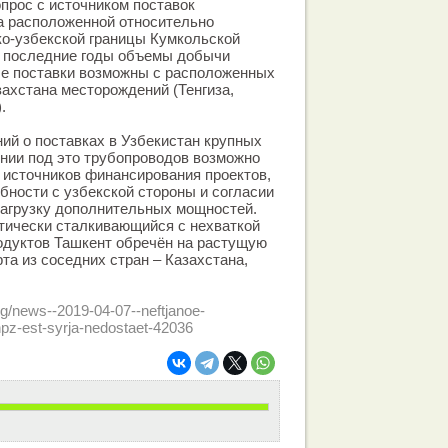
прос с источником поставок
а расположенной относительно
ко-узбекской границы Кумкольской
в последние годы объемы добычи
ые поставки возможны с расположенных
захстана месторождений (Тенгиза,
.
ий о поставках в Узбекистан крупных
нии под это трубопроводов возможно
 источников финансирования проектов,
бности с узбекской стороны и согласии
загрузку дополнительных мощностей.
тически сталкивающийся с нехваткой
одуктов Ташкент обречён на растущую
та из соседних стран – Казахстана,
rg/news--2019-04-07--neftjanoe-
npz-est-syrja-nedostaet-42036