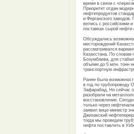
время в связи с «перес
Приоритет отдан модерн
нефтепродуктов станда
и Ферганского заводов.
велись с российскими и
поставках сырой нефти 
Обсуждались возможнос
месторождений Казахста
рассматривался вариант 
Казахстана. По словам 
Бозумбаева, для стабил
объеме до 5 млн. тонн 
транспортную инфрастру
Ранее была возможность
в год по трубопроводу 
Зафарабад. Но сейчас э
разобрали на металлоло
восстановление. Сегодн
только через нефтенали
заявил вице-министр эн
Джизакский нефтеперер
тогда мы проведем трубу
нефти поставлять в Узб