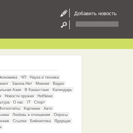
Добавить новость
Экономика
ЧП
Наука и техника
кент
Закона.Нет
Мнения
Видео
альная Азия
В Казахстане
Календарь
и
Новости оружия
HotNews
ьтура
О нас
IT
Спорт
Фотоотчёты
Картинки
Авто
ьчики
Любовь и отношения
Опросы
енник
Ссылки
Библиотека
Ядерщик
я