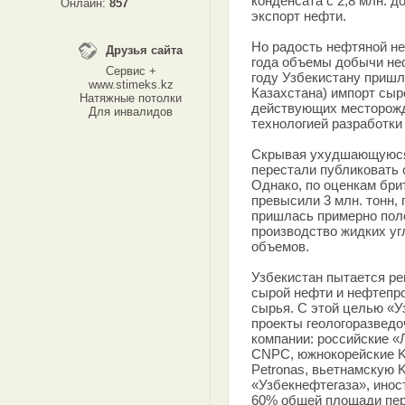
конденсата с 2,8 млн. до
Онлайн:
857
экспорт нефти.
Но радость нефтяной не
Друзья сайта
года объемы добычи неф
Сервис +
году Узбекистану пришл
www.stimeks.kz
Казахстана) импорт сыр
Натяжные потолки
действующих месторожде
Для инвалидов
технологией разработки
Скрывая ухудшающуюся 
перестали публиковать
Однако, по оценкам брит
превысили 3 млн. тонн,
пришлась примерно поло
производство жидких уг
объемов.
Узбекистан пытается р
сырой нефти и нефтепро
сырья. С этой целью «У
проекты геологоразведо
компании: российские 
СNPC, южнокорейские 
Petronas, вьетнамскую 
«Узбекнефтегаза», ино
60% общей площади пер