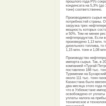
прошлого года РУз сокр
конденсата на 5,3% (до 1
тонн) соответственно.
Производимого сырья не
потребностей страны. О
загрузка трех нефтепе
мощность которых состав
и 50%. Тем не менее ре
нефтепродуктов. Если в 
произведено 1,13 млн. т
дизельного топлива, то 
1,15 млн. тонн и 1,08 млн
Производство нефтепрод
импорта сырья. Так, в 2
компанией «Тургай Петр
поставлено 188 тыс. тон
Туркмении на Бухарский
около 111 тыс. тонн газо
Казахстана было ввезен
два месяца этого года п
что в Узбекистане импо
освобождено от уплаты 
уплаты налога на прибы
техническое и технолог
мощностей.