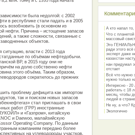
 8,2 млн. тонн) и с 1995 года начать
Комментарии
зависимости была недолгой: с 2002
ти в республике стали падать и в 2005
ось возобновить (в основном из
А кто напал то,
ой нефти. Причина – истощение запасов
Что с планетой
ний, а также сложности, связанные с
массовый свис
 заводненных объектов.
Это ГЕНИАЛЬНО 
ради этого всё
ситуацию, власти с 2013 года
эксперт даже н
 статданные по объёмам нефтедобычи.
казахстан наст
анской BP, в 2015 году они не
нан придумал э
 причём на долю собственно нефти
отстает
вина этого объёма. Таким образом,
Всё что нужно 
леводородов сократилось до прежних
нужно только на
Интересно - 20 
работать с 18 л
ешить проблему дефицита как импортом
месяц, чтобы д
дуктов, так и поиском новых запасов
людей в стране
збекнефтегаз» стал приглашать в свои
Не ну, а что? 
чных работ (ГРР) иностранные
Экологично
«ЛУКОЙЛ» и «Газпром», китайскую
KNOC и Daewoo, малайзийскую
Kossor Operating Company. По данным
странным компаниям передано более
спективных на углеводороды участков.