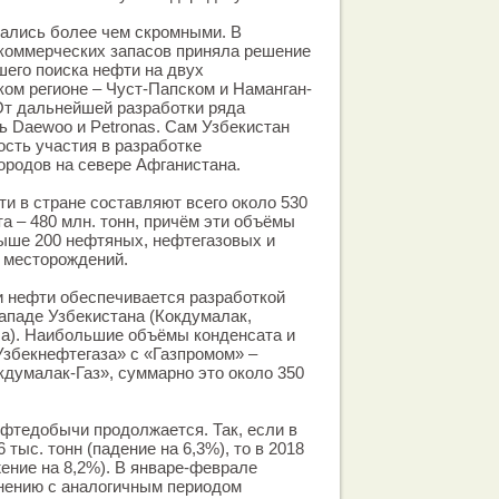
зались более чем скромными. В
х коммерческих запасов приняла решение
его поиска нефти на двух
ком регионе – Чуст-Папском и Наманган-
От дальнейшей разработки ряда
ь Daewoo и Petronas. Сам Узбекистан
сть участия в разработке
родов на севере Афганистана.
и в стране составляют всего около 530
та – 480 млн. тонн, причём эти объёмы
ыше 200 нефтяных, нефтегазовых и
 месторождений.
 нефти обеспечивается разработкой
ападе Узбекистана (Кокдумалак,
а). Наибольшие объёмы конденсата и
збекнефтегаза» с «Газпромом» –
кдумалак-Газ», суммарно это около 350
фтедобычи продолжается. Так, если в
6 тыс. тонн (падение на 6,3%), то в 2018
ижение на 8,2%). В январе-феврале
внению с аналогичным периодом