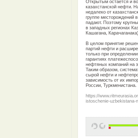
Открытым остается и во
казахстанской нефти. Н
недалеко от казахстанс
группе месторождений 
падают. Поэтому крупн
в западных регионах Ка
Кашагана, Карачаганака)
В целом принятие решен
партий нефти и расшире
только при определении
гарантиях платежеспосо
нефтяных компаний на 
Таким образом, система
сырой нефти и нефтепр
зависимость от их импор
России, Туркменистана.
https://www.ritmeurasia.o
istoschenie-uzbekistana-