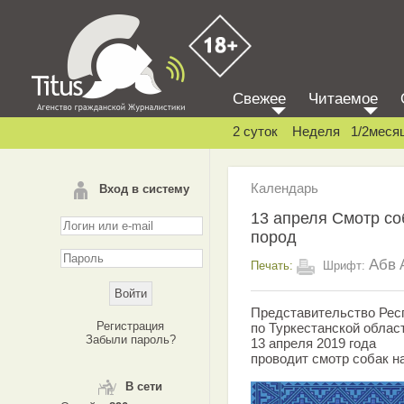
Свежее
Читаемое
2 суток
Неделя
1/2меся
Календарь
Вход в систему
13 апреля Смотр со
пород
Абв
Печать:
Шрифт:
Представительство Рес
Регистрация
по Туркестанской облас
Забыли пароль?
13 апреля 2019 года
проводит смотр собак н
В сети