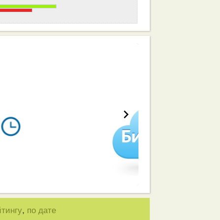
работа вашей команды
,
йтингу
по дате