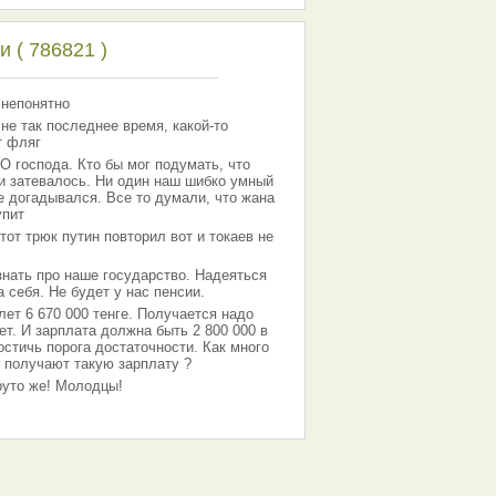
 ( 786821 )
 непонятно
 не так последнее время, какой-то
т фляг
господа. Кто бы мог подумать, что
 и затевалось. Ни один наш шибко умный
е догадывался. Все то думали, что жана
упит
тот трюк путин повторил вот и токаев не
знать про наше государство. Надеяться
 себя. Не будет у нас пенсии.
лет 6 670 000 тенге. Получается надо
ет. И зарплата должна быть 2 800 000 в
остичь порога достаточности. Как много
 получают такую зарплату ?
Круто же! Молодцы!