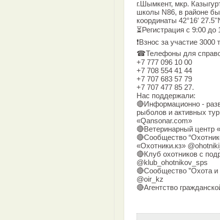
г.Шымкент, мкр. Казыгур
школы N86, в районе б
координаты 42°16′ 27.5''N
⏳Регистрация с 9:00 до 
❗Взнос за участие 3000 т
☎Телефоны для справо
+7 777 096 10 00
+7 708 554 41 44
+7 707 683 57 79
+7 707 477 85 27.
Нас поддержали:
🔴Информационно - разв
рыболов и активных тур
«Qansonar.com»
🔴Ветеринарный центр 
🔴Сообщество “Охотник
«Охотники.кз» @ohotnik
🔴Клуб охотников с по
@klub_ohotnikov_sps
🔴Сообщество ”Охота и 
@oir_kz
🔴Агентство гражданской