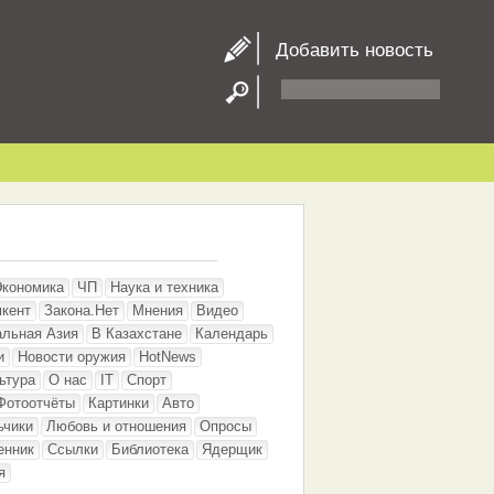
Добавить новость
Экономика
ЧП
Наука и техника
кент
Закона.Нет
Мнения
Видео
альная Азия
В Казахстане
Календарь
и
Новости оружия
HotNews
ьтура
О нас
IT
Спорт
Фотоотчёты
Картинки
Авто
ьчики
Любовь и отношения
Опросы
енник
Ссылки
Библиотека
Ядерщик
я