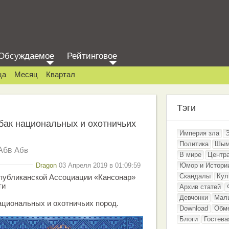
Обсуждаемое
Рейтинговое
ца
Месяц
Квартал
Тэги
бак национальных и охотничьих
Империя зла
Политика
Шым
Абв
Абв
В мире
Центр
Dragon
03 Апреля 2019 в 01:09:59
Юмор и Истори
Скандалы
Кул
публиканской Ассоциации «Кансонар»
ти
Архив статей
Девчонки
Мал
ациональных и охотничьих пород.
Download
Обм
Блоги
Гостева