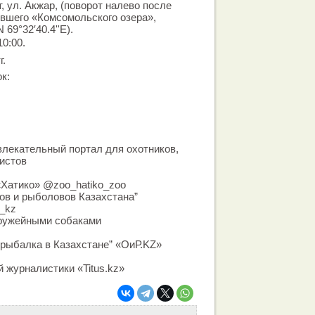
т, ул. Акжар, (поворот налево после
ывшего «Комсомольского озера»,
 69°32′40.4''E).
10:00.
г.
к:
лекательный портал для охотников,
истов
«Хатико» @zoo_hatiko_zoo
ов и рыболовов Казахстана”
i_kz
дружейными собаками
рыбалка в Казахстане” «ОиР.KZ»
 журналистики «Titus.kz»