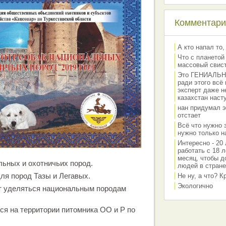
Комментарии
А кто напал то,
Что с планетой
массовый свис
Это ГЕНИАЛЬНО 
ради этого всё
эксперт даже н
казахстан наст
нан придумал э
отстает
Всё что нужно 
нужно только на
Интересно - 20 
работать с 18 л
месяц, чтобы д
ьных и охотничьих пород.
людей в стране
ля пород Тазы и Легавых.
Не ну, а что? 
Экологично
т уделяться национальным породам
ся на территории питомника ОО и Р по