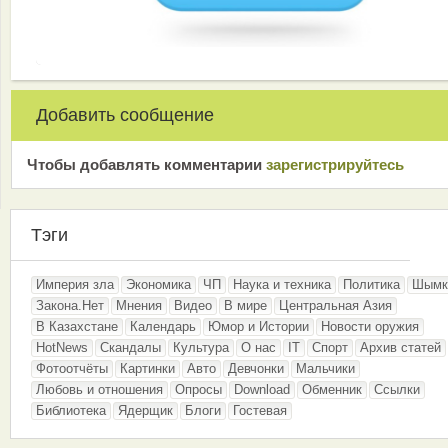
Добавить сообщение
Чтобы добавлять комментарии
зарeгиcтрирyйтeсь
Тэги
Империя зла
Экономика
ЧП
Наука и техника
Политика
Шымк
Закона.Нет
Мнения
Видео
В мире
Центральная Азия
В Казахстане
Календарь
Юмор и Истории
Новости оружия
HotNews
Скандалы
Культура
О нас
IT
Спорт
Архив статей
Фотоотчёты
Картинки
Авто
Девчонки
Мальчики
Любовь и отношения
Опросы
Download
Обменник
Ссылки
Библиотека
Ядерщик
Блоги
Гостевая