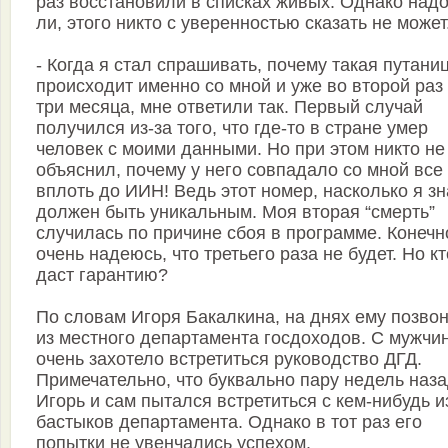
раз восстановили в списках живых. Однако над
ли, этого никто с уверенностью сказать не может
- Когда я стал спрашивать, почему такая путани
происходит именно со мной и уже во второй раз
три месяца, мне ответили так. Первый случай
получился из-за того, что где-то в стране умер
человек с моими данными. Но при этом никто не
объяснил, почему у него совпадало со мной все
вплоть до ИИН! Ведь этот номер, насколько я з
должен быть уникальным. Моя вторая “смерть”
случилась по причине сбоя в программе. Конечн
очень надеюсь, что третьего раза не будет. Но кт
даст гарантию?
По словам Игоря Бакалкина, на днях ему позво
из местного департамента госдоходов. С мужчи
очень захотело встретиться руководство ДГД.
Примечательно, что буквально пару недель наз
Игорь и сам пытался встретиться с кем-нибудь и
бастыков департамента. Однако в тот раз его
попытки не увенчались успехом.