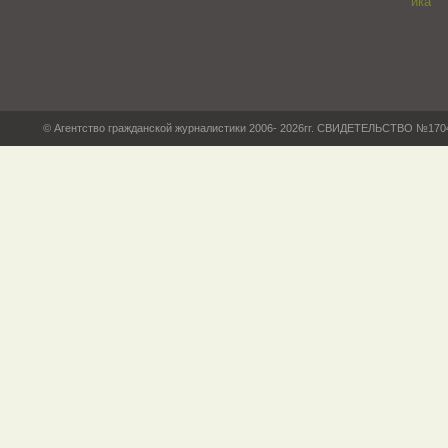
© Агентство гражданской журналистики 2006- 2026гг. СВИДЕТЕЛЬСТВО №17