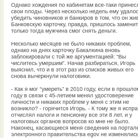
Однако хождения по кабинетам все-таки принес
свои плоды. Через несколько недель ему удало
убедить чиновников и банкиров в том, что он жи
Банковскую карточку, правда, пришлось заменит
только тогда мужчина смог снять деньги.
Несколько месяцев не было никаких проблем,
однако на днях карточку Бакалкина вновь
заблокировали с той же аргументацией: “Вы
числитесь умершим”. Начав разбираться, Игорь
выяснил, что и в этот раз из списков живых его
снова вычеркнули налоговики.
- Как я мог “умереть” в 2010 году, если в прошло
году в связи с 45-летием менял удостоверение
личности и никаких проблем у меня с этим не
возникло? - горячится Игорь. - К тому же я испр
отчислял налоги и пенсионку все эти 8 лет, и у
налоговых органов вопросов ко мне не было.
Наконец, касающиеся меня сведения на портал
электронного правительства egov не изменялись