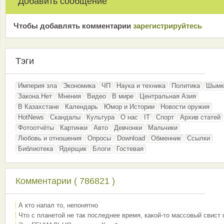
Добавить сообщение
Чтобы добавлять комментарии
зарeгиcтрирyйтeсь
Тэги
Империя зла
Экономика
ЧП
Наука и техника
Политика
Шымк
Закона.Нет
Мнения
Видео
В мире
Центральная Азия
В Казахстане
Календарь
Юмор и Истории
Новости оружия
HotNews
Скандалы
Культура
О нас
IT
Спорт
Архив статей
Фотоотчёты
Картинки
Авто
Девчонки
Мальчики
Любовь и отношения
Опросы
Download
Обменник
Ссылки
Библиотека
Ядерщик
Блоги
Гостевая
Комментарии ( 786821 )
А кто напал то, непонятно
Что с планетой не так последнее время, какой-то массовый свист