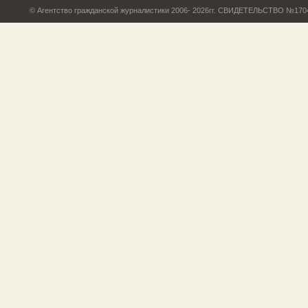
© Агентство гражданской журналистики 2006- 2026гг. СВИДЕТЕЛЬСТВО №17