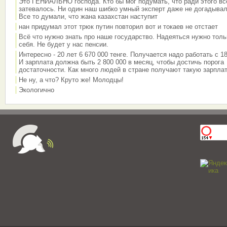
Это ГЕНИАЛЬНО господа. Кто бы мог подумать, что ради этого вс
затевалось. Ни один наш шибко умный эксперт даже не догадывал
Все то думали, что жана казахстан наступит
нан придумал этот трюк путин повторил вот и токаев не отстает
Всё что нужно знать про наше государство. Надеяться нужно толь
себя. Не будет у нас пенсии.
Интересно - 20 лет 6 670 000 тенге. Получается надо работать с 18
И зарплата должна быть 2 800 000 в месяц, чтобы достичь порога
достаточности. Как много людей в стране получают такую зарплат
Не ну, а что? Круто же! Молодцы!
Экологично