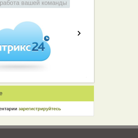
работа вашей команды
е
ентарии
зарeгиcтрирyйтeсь