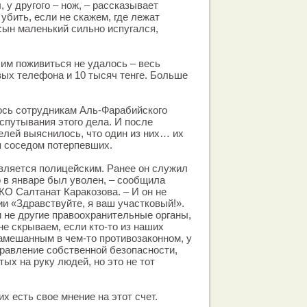
, у другого – нож, – рассказывает
убить, если не скажем, где лежат
сын маленький сильно испугался,
им поживиться не удалось – весь
вых телефона и 10 тысяч тенге. Больше
ось сотрудникам Аль-Фарабийского
путывания этого дела. И после
елей выяснилось, что один из них… их
я соседом потерпевших.
является полицейским. Ранее он служил
о в январе был уволен, – сообщила
О Салтанат Каракозова. – И он не
ии «Здравствуйте, я ваш участковый!».
и не другие правоохранительные органы,
не скрываем, если кто-то из наших
амешанным в чем-то противозаконном, у
правление собственной безопасности,
ых на руку людей, но это не тот
х есть свое мнение на этот счет.