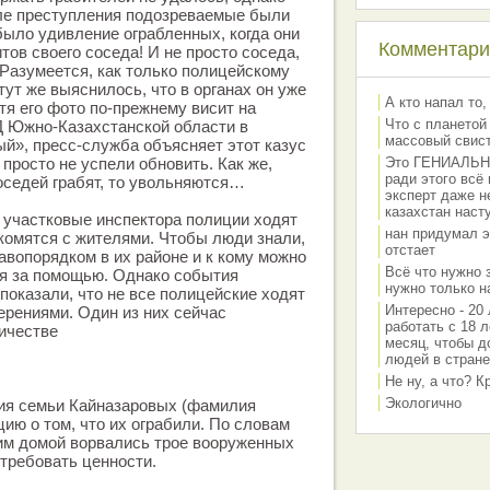
сле преступления подозреваемые были
было удивление ограбленных, когда они
Комментарии
тов своего соседа! И не просто соседа,
 Разумеется, как только полицейскому
ут же выяснилось, что в органах он уже
А кто напал то,
тя его фото по-прежнему висит на
Что с планетой
 Южно-Казахстанской области в
массовый свис
й», пресс-служба объясняет этот казус
 просто не успели обновить. Как же,
Это ГЕНИАЛЬНО 
ради этого всё
соседей грабят, то увольняются…
эксперт даже н
казахстан наст
о участковые инспектора полиции ходят
нан придумал э
акомятся с жителями. Чтобы люди знали,
отстает
авопорядком в их районе и к кому можно
Всё что нужно 
ся за помощью. Однако события
нужно только на
показали, что не все полицейские ходят
Интересно - 20 
ерениями. Один из них сейчас
работать с 18 л
ичестве
месяц, чтобы д
людей в стране
Не ну, а что? 
Экологично
ния семьи Кайназаровых (фамилия
ицию о том, что их ограбили. По словам
им домой ворвались трое вооруженных
 требовать ценности.