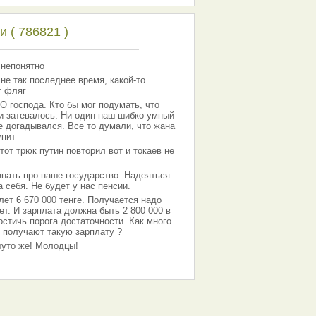
 ( 786821 )
 непонятно
 не так последнее время, какой-то
т фляг
господа. Кто бы мог подумать, что
 и затевалось. Ни один наш шибко умный
е догадывался. Все то думали, что жана
упит
тот трюк путин повторил вот и токаев не
знать про наше государство. Надеяться
 себя. Не будет у нас пенсии.
лет 6 670 000 тенге. Получается надо
ет. И зарплата должна быть 2 800 000 в
остичь порога достаточности. Как много
 получают такую зарплату ?
Круто же! Молодцы!