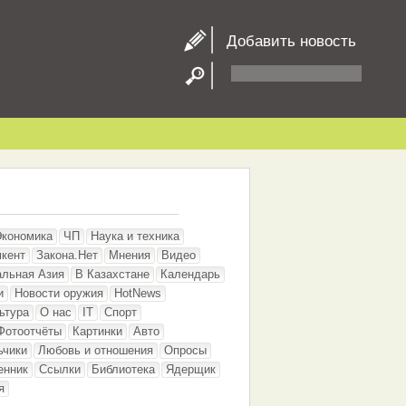
Добавить новость
Экономика
ЧП
Наука и техника
кент
Закона.Нет
Мнения
Видео
альная Азия
В Казахстане
Календарь
и
Новости оружия
HotNews
ьтура
О нас
IT
Спорт
Фотоотчёты
Картинки
Авто
ьчики
Любовь и отношения
Опросы
енник
Ссылки
Библиотека
Ядерщик
я