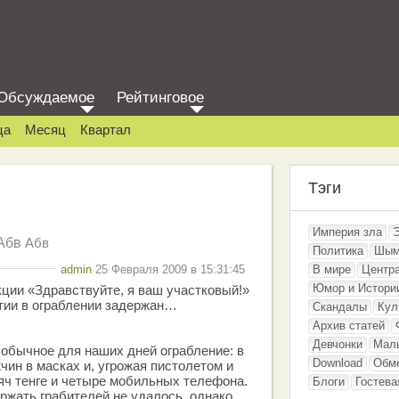
Обсуждаемое
Рейтинговое
ца
Месяц
Квартал
Тэги
Империя зла
Абв
Абв
Политика
Шым
admin
25 Февраля 2009 в 15:31:45
В мире
Центр
Юмор и Истори
ции «Здравствуйте, я ваш участковый!»
тии в ограблении задержан…
Скандалы
Кул
Архив статей
Девчонки
Мал
обычное для наших дней ограбление: в
Download
Обм
чин в масках и, угрожая пистолетом и
яч тенге и четыре мобильных телефона.
Блоги
Гостева
ржать грабителей не удалось, однако