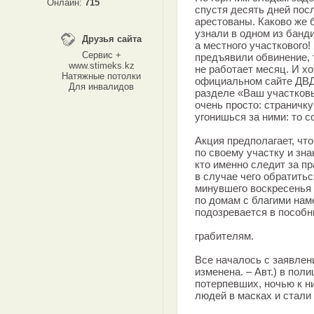
Онлайн:
715
спустя десять дней по
арестованы. Каково же 
узнали в одном из банди
Друзья сайта
а местного участкового!
Сервис +
предъявили обвинение, т
www.stimeks.kz
не работает месяц. И хо
Натяжные потолки
официальном сайте ДВД
Для инвалидов
разделе «Ваш участковы
очень просто: страничку
угонишься за ними: то 
Акция предполагает, чт
по своему участку и зн
кто именно следит за пр
в случае чего обратить
минувшего воскресенья 
по домам с благими нам
подозревается в пособн
грабителям.
Все началось с заявле
изменена. – Авт.) в пол
потерпевших, ночью к н
людей в масках и стали