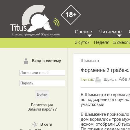
Свежее
Читаемое
2 суток
Неделя
1/2меся
Шымкент
Вход в систему
Форменный грабеж.
Абв
Печать:
Шрифт:
В Шымкенте во время ак
по подозрению в соучас
участковый
Регистрация
Забыли пароль?
В Шымкенте произошло 
дом ворвались трое муж
ножом, отобрали 10 тыс
В сети
По горячим следам заде