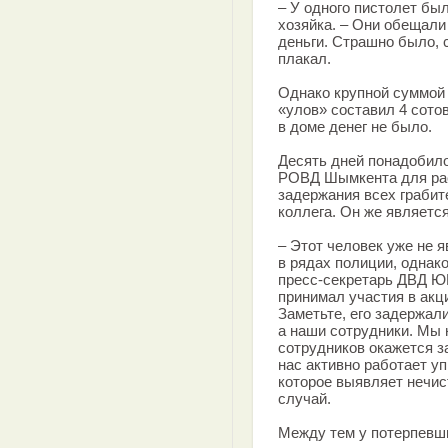
– У одного пистолет был
хозяйка. – Они обещали 
деньги. Страшно было, 
плакал.
Однако крупной суммой 
«улов» составил 4 сото
в доме денег не было.
Десять дней понадобил
РОВД Шымкента для рас
задержания всех грабит
коллега. Он же являетс
– Этот человек уже не 
в рядах полиции, однак
пресс-секретарь ДВД ЮК
принимал участия в акц
Заметьте, его задержал
а наши сотрудники. Мы 
сотрудников окажется з
нас активно работает у
которое выявляет нечист
случай.
Между тем у потерпевши