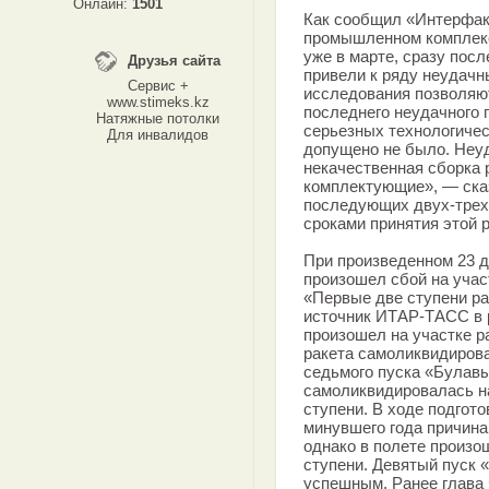
Онлайн:
1501
Как сообщил «Интерфакс
промышленном комплекс
уже в марте, сразу посл
Друзья сайта
привели к ряду неудачн
Сервис +
исследования позволяют
www.stimeks.kz
последнего неудачного 
Натяжные потолки
серьезных технологичес
Для инвалидов
допущено не было. Неу
некачественная сборка 
комплектующие», — сказ
последующих двух-трех 
сроками принятия этой 
При произведенном 23 
произошел сбой на учас
«Первые две ступени ра
источник ИТАР-ТАСС в 
произошел на участке р
ракета самоликвидирова
седьмого пуска «Булавы
самоликвидировалась на
ступени. В ходе подгото
минувшего года причина
однако в полете произо
ступени. Девятый пуск 
успешным. Ранее глава 