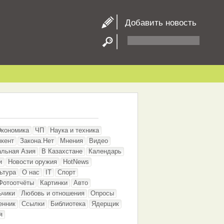
Добавить новость
Экономика
ЧП
Наука и техника
кент
Закона.Нет
Мнения
Видео
альная Азия
В Казахстане
Календарь
и
Новости оружия
HotNews
ьтура
О нас
IT
Спорт
Фотоотчёты
Картинки
Авто
ьчики
Любовь и отношения
Опросы
енник
Ссылки
Библиотека
Ядерщик
я