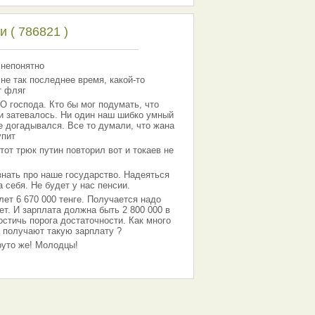
 ( 786821 )
 непонятно
 не так последнее время, какой-то
т фляг
господа. Кто бы мог подумать, что
 и затевалось. Ни один наш шибко умный
е догадывался. Все то думали, что жана
упит
тот трюк путин повторил вот и токаев не
знать про наше государство. Надеяться
 себя. Не будет у нас пенсии.
лет 6 670 000 тенге. Получается надо
ет. И зарплата должна быть 2 800 000 в
остичь порога достаточности. Как много
 получают такую зарплату ?
Круто же! Молодцы!