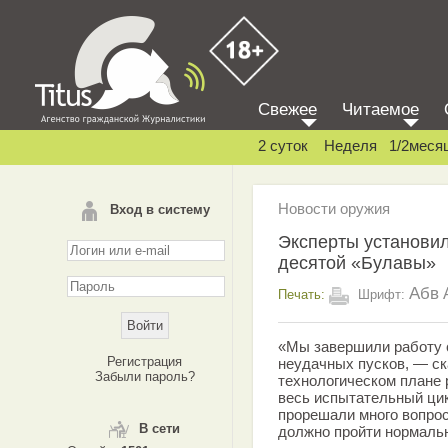
Свежее
Читаемое
2 суток
Неделя
1/2меся
Новости оружия
Вход в систему
Эксперты установил
десятой «Булавы»
Абв
Печать:
Шрифт:
«Мы завершили работу 
Регистрация
неудачных пусков, — ск
Забыли пароль?
технологическом плане 
весь испытательный цик
прорешали много вопросо
В сети
должно пройти нормальн