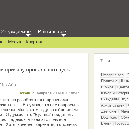
Обсуждаемое
Рейтинговое
ца
Месяц
Квартал
Тэги
и причину провального пуска
Империя зла
Политика
Шым
Абв
Абв
В мире
Центр
admin
25 Февраля 2009 в 11:38:47
Юмор и Истори
Скандалы
Кул
с целью разобраться с причинами
азал он. — Я думаю, что все вопросы в
Архив статей
решены. Мы в этом году возобновляем
Девчонки
Мал
л. Я думаю, что “Булава” пойдет, мы
Download
Обм
в. Надеюсь, что на этот раз все
Блоги
Гостева
о. Хотя, конечно, зарекаться сложно».