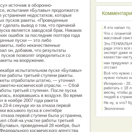
у» источник в оборонно-
е, испытания «Булавы» продолжатся
Комментарии
е устранения недостатков, которые
ых пусков ракеты. «Проведенные
 сделать вывод о том, что причиной
А кто напал то,
пуска является заводской брак. Никаких
Что с планетой
ких ошибок за последние полтора года
массовый свис
дачные пуски — это либо
Это ГЕНИАЛЬНО 
ракеты, либо некачественные
ради этого всё
ал он, добавив, что результаты
эксперт даже н
пусков позволят определиться со
казахстан наст
ракеты на вооружение.
нан придумал э
отстает
декабря испытательном пуске «Булавы»
Всё что нужно 
тке работы третьей ступени ракеты.
нужно только на
кеты отработали штатно, — уточнил
Интересно - 20 
ракетно-космической отрасли. — Сбой
работать с 18 л
аботы третьей ступени». После пуска
месяц, чтобы д
лась, взорвавшись в воздухе. Во время
людей в стране
» в ноябре 2007 года ракета
Не ну, а что? 
 23-й секунде из-за отказа первой
Экологично
вки восьмого пуска в сентябре
 отказа первой ступени была устранена,
шел сбой на участке работы третьей
«Булавы», проведенный 28 ноября, был
Федерального космического агентства