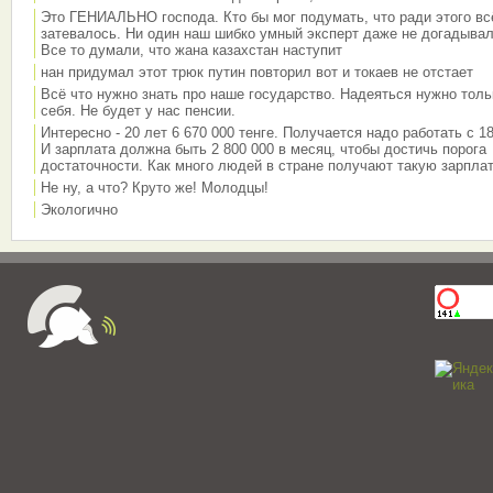
Это ГЕНИАЛЬНО господа. Кто бы мог подумать, что ради этого вс
затевалось. Ни один наш шибко умный эксперт даже не догадывал
Все то думали, что жана казахстан наступит
нан придумал этот трюк путин повторил вот и токаев не отстает
Всё что нужно знать про наше государство. Надеяться нужно толь
себя. Не будет у нас пенсии.
Интересно - 20 лет 6 670 000 тенге. Получается надо работать с 18
И зарплата должна быть 2 800 000 в месяц, чтобы достичь порога
достаточности. Как много людей в стране получают такую зарплат
Не ну, а что? Круто же! Молодцы!
Экологично