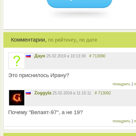
Комментарии,
,
по рейтингу
по дате
Даун
25.02.2019 в 10:13:39
# 713090
Это приснилось Ирану?
поощрить
|
п
Zoggyla
25.02.2019 в 11:15:11
# 713092
Почему "Велаят-97", а не 19?
поощрить
|
п