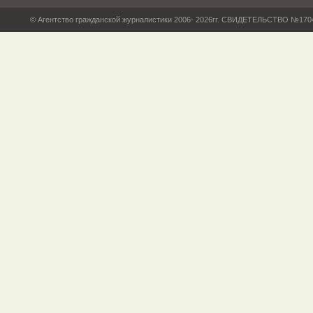
© Агентство гражданской журналистики 2006- 2026гг. СВИДЕТЕЛЬСТВО №17