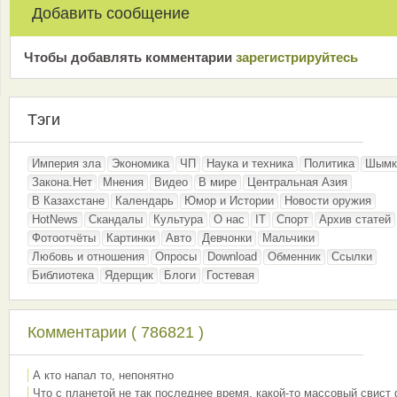
Добавить сообщение
Чтобы добавлять комментарии
зарeгиcтрирyйтeсь
Тэги
Империя зла
Экономика
ЧП
Наука и техника
Политика
Шымк
Закона.Нет
Мнения
Видео
В мире
Центральная Азия
В Казахстане
Календарь
Юмор и Истории
Новости оружия
HotNews
Скандалы
Культура
О нас
IT
Спорт
Архив статей
Фотоотчёты
Картинки
Авто
Девчонки
Мальчики
Любовь и отношения
Опросы
Download
Обменник
Ссылки
Библиотека
Ядерщик
Блоги
Гостевая
Комментарии ( 786821 )
А кто напал то, непонятно
Что с планетой не так последнее время, какой-то массовый свист