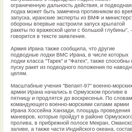
ограниченную дальность действия, и подводная
лодка может быть замечена противником во вре
запуска, иранские эксперты из ВМФ и министерс
обороны впервые настроили запуск крылатой
ракеты по вражеской цели с большой глубины", -
говорится в тексте заявления.
Армия Ирана также сообщила, что другие
подводные лодки ВМС Ирана, в числе которых
лодки класса "Тарек" и "Фатех", также способны 
пуску ракет из подводного положения по навод
целям.
Масштабные учения "Велаят-97" военно-морских
армии Ирана начались в Ормузском проливе в
пятницу и продлятся до воскресенья. По словам
командующего военно-морскими силами армии
Ирана Хоссейна Ханзади, площадь проведения
маневров, которые пройдут в районе Ормузског
пролива, в прибрежной полосе Мекран, Оманск
заливе, а также части Индийского океана, соста