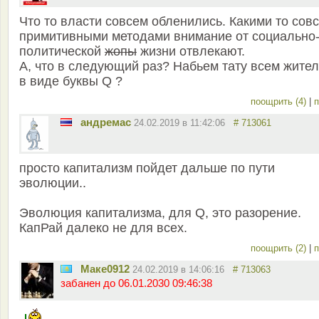
Что то власти совсем обленились. Какими то сов
примитивными методами внимание от социально
политической
жопы
жизни отвлекают.
А, что в следующий раз? Набьем тату всем жите
в виде буквы Q ?
поощрить (4)
|
п
андремас
24.02.2019 в 11:42:06
# 713061
просто капитализм пойдет дальше по пути
эволюции..
Эволюция капитализма, для Q, это разорение.
КапРай далеко не для всех.
поощрить (2)
|
п
Маке0912
24.02.2019 в 14:06:16
# 713063
забанен до 06.01.2030 09:46:38