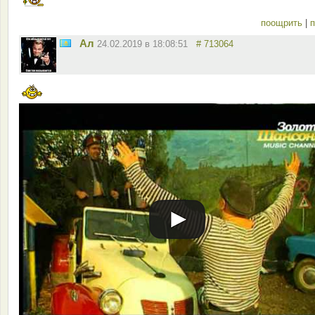
поощрить
|
п
Ал
24.02.2019 в 18:08:51
# 713064