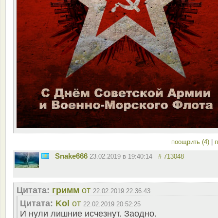
поощрить (4)
|
п
Snake666
23.02.2019 в 19:40:14
# 713048
Цитата:
гримм
от
22.02.2019 22:36:43
Цитата:
Kol
от
22.02.2019 20:52:25
И нули лишние исчезнут. Заодно.