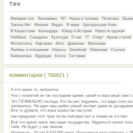
Тэги
Империя зла
Экономика
ЧП
Наука и техника
Политика
Шымк
Закона.Нет
Мнения
Видео
В мире
Центральная Азия
В Казахстане
Календарь
Юмор и Истории
Новости оружия
HotNews
Скандалы
Культура
О нас
IT
Спорт
Архив статей
Фотоотчёты
Картинки
Авто
Девчонки
Мальчики
Любовь и отношения
Опросы
Download
Обменник
Ссылки
Библиотека
Ядерщик
Блоги
Гостевая
Комментарии ( 786821 )
А кто напал то, непонятно
Что с планетой не так последнее время, какой-то массовый свист
Это ГЕНИАЛЬНО господа. Кто бы мог подумать, что ради этого вс
затевалось. Ни один наш шибко умный эксперт даже не догадывал
Все то думали, что жана казахстан наступит
нан придумал этот трюк путин повторил вот и токаев не отстает
Всё что нужно знать про наше государство. Надеяться нужно толь
себя. Не будет у нас пенсии.
Интересно - 20 лет 6 670 000 тенге. Получается надо работать с 18