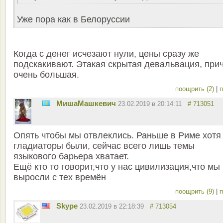
Уже пора как в Белоруссии
Когда с денег исчезают нули, цены сразу же
подскакивают. Этакая скрытая девальвация, при
очень большая.
поощрить (2)
|
п
MишаМашкевич
23.02.2019 в 20:14:11
# 713051
Опять чтобы мы отвлеклись. Раньше в Риме хотя
гладиаторы были, сейчас всего лишь темы
языкового барьера хватает.
Ещё кто то говорит,что у нас цивилизация,что мы
выросли с тех времён
поощрить (9)
|
п
Skype
23.02.2019 в 22:18:39
# 713054