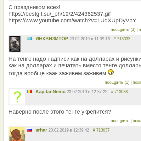
С праздником всех!
https://bestgif.su/_ph/19/2/424362537.gif
https://www.youtube.com/watch?v=1UqXUpDyVbY
поощрить (3)
|
п
ИНКВИЗИТОР
23.02.2019 в 11:09:16
# 713033
На тенге надо надписи как на долларах и рисунк
как на долларах и печатать вместо тенге доллар
тогда вообще каак заживем заживем
поощрить (1)
|
пока
KapitanNemo
23.02.2019 в 12:37:22
# 713036
Наверно после этого тенге укрепится?
поощрить
|
пока
arhar
23.02.2019 в 12:39:42
# 713037