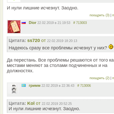
И нули лишние исчезнут. Заодно.
поощрить (3)
|
п
Dior
22.02.2019 в 21:19:53
# 713003
Цитата:
ss720
от
22.02.2019 18:20:13
Надеюсь сразу все проблемы исчезнут у них?
Да перестань. Все проблемы решаются от того ка
местами меняют за столами подчиненных и на
должностях.
поощрить (2)
|
п
гримм
22.02.2019 в 22:36:43
# 713006
Цитата:
Kol
от
22.02.2019 20:52:25
И нули лишние исчезнут. Заодно.