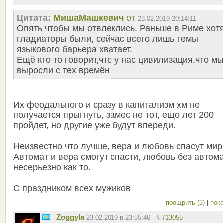
Цитата:
MишаМашкевич
от
23.02.2019 20:14:11
Опять чтобы мы отвлеклись. Раньше в Риме хотя
гладиаторы были, сейчас всего лишь темы
языкового барьера хватает.
Ещё кто то говорит,что у нас цивилизация,что м
выросли с тех времён
Их феодального и сразу в капитализм хм не
получается прыгнуть, замес не тот, ещо лет 200
пройдет, но другие уже будут впереди.
Неизвестно что лучше, вера и любовь спасут мир
Автомат и вера смогут спасти, любовь без автом
несерьезно как то.
С праздником всех мужиков
поощрить (3)
|
пока
Zoggyla
23.02.2019 в 23:55:46
# 713055