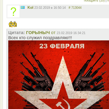
поощрить (10)
|
п
Kol
23.02.2019 в 16:50:14
# 713044
Цитата:
ГОРЫНЫЧ
от
23.02.2019 16:34:21
Всех кто служил поздравляю!!!