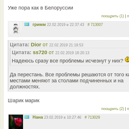
Уже пора как в Белоруссии
поощрить (1)
|
п
гримм
22.02.2019 в 22:37:43
# 713007
Цитата:
Dior
от
22.02.2019 21:19:53
Цитата:
ss720
от
22.02.2019 18:20:13
Надеюсь сразу все проблемы исчезнут у них?
Да перестань. Все проблемы решаются от того к
местами меняют за столами подчиненных и на
должностях.
Шарик марик
поощрить (2)
|
п
Нана
23.02.2019 в 10:27:46
# 713029