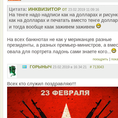
Цитата:
ИНКВИЗИТОР
от
23.02.2019 11:09:16
На тенге надо надписи как на долларах и рисунк
как на долларах и печатать вместо тенге долла
и тогда вообще каак заживем заживем
На всех банкнотах не как у мериканцев разные
президенты, а разных премьер-министров, а вме
овала для портрета ладонь сами знаете кого...
поощрить
|
пока
ГОРЫНЫЧ
23.02.2019 в 16:34:21
# 713043
Всех кто служил поздравляю!!!