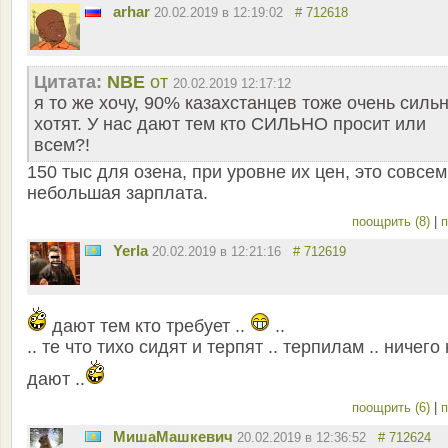
arhar
20.02.2019 в 12:19:02
# 712618
Цитата:
NBE
от
20.02.2019 12:17:12
я то же хочу, 90% казахстанцев тоже очень силь
хотят. У нас дают тем кто СИЛЬНО просит или
всем?!
150 тыс для озена, при уровне их цен, это совсем
небольшая зарплата.
поощрить (8)
|
п
Yerla
20.02.2019 в 12:21:16
# 712619
дают тем кто требует ..
..
.. те что тихо сидят и терпят .. терпилам .. ничего
дают ..
поощрить (6)
|
п
MишаМашкевич
20.02.2019 в 12:36:52
# 712624