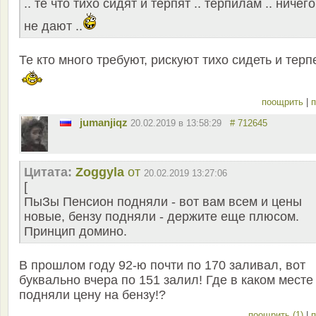
.. те что тихо сидят и терпят .. терпилам .. ничего
не дают ..
Те кто много требуют, рискуют тихо сидеть и терп
поощрить
|
п
jumanjiqz
20.02.2019 в 13:58:29
# 712645
Цитата:
Zoggyla
от
20.02.2019 13:27:06
[
ПыЗы Пенсион подняли - вот вам всем и цены
новые, бензу подняли - держите еще плюсом.
Принцип домино.
В прошлом году 92-ю почти по 170 заливал, вот
буквально вчера по 151 залил! Где в каком месте
подняли цену на бензу!?
поощрить (1)
|
п