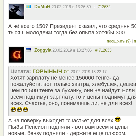
DuMoH
20.02.2019 в 13:26:39
# 712632
А чё всего 150? Президент сказал, что средняя 5
тысяч, молодежи тогда без опыта хотябы 300...
поощрить (9)
|
п
Zoggyla
20.02.2019 в 13:27:06
# 712633
Цитата:
ГОРЫНЫЧ
от
20.02.2019 13:22:17
Хотят зарплату не менее 150000 тенге- да
пожалуйста, вот только завтра, хлебушек, деше
чем по 500 тенге за буханку, они не найдут. Если
всем поднимут зарплату, то и цены поднимут дл
всех. Счастье, оно, понимаешь ли, не для всех!
А на поверку выходит "счастье" для всех.
ПыЗы Пенсион подняли - вот вам всем и цены
новые, бензу подняли - держите еще плюсом.