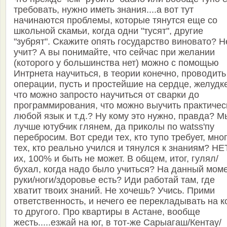
требовать, нужно иметь знания....а вот тут
начинаются проблемы, которые тянутся еще со
школьной скамьи, когда одни "тусят", другие
"зубрят". Скажите опять государство виновато? Н
учит? А вы понимайте, что сейчас при желании
(которого у большинства нет) можно с помощью
Интрнета научиться, в теории конечно, проводить
операции, пусть и простейшие на сердце, желудк
что можно запросто научиться от сварки до
программирования, что можно выучить практичес
любой язык и т.д.? Ну кому это нужно, правда? М
лучше ютубчик глянем, да приколы по watss'пу
перебросим. Вот среди тех, кто тупо требует, мно
тех, кто реально учился и тянулся к знаниям? НЕ
их, 100% и быть не может. В общем, итог, гулял/
бухал, когда надо было учиться? На данный мом
руки/ноги/здоровье есть? Иди работай там, где
хватит твоих знаний. Не хочешь? Учись. Прими
ответственность, и нечего ее перекладывать на к
то другого. Про квартиры в Астане, вообще
жесть.....езжай на юг, в тот-же Сарыагаш/Кентау/