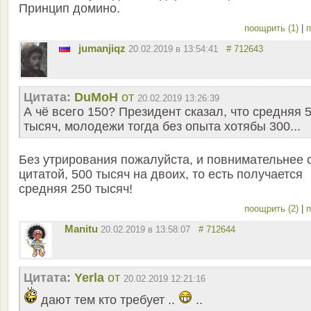
Принцип домино.
поощрить (1)
|
п
jumanjiqz
20.02.2019 в 13:54:41
# 712643
Цитата:
DuMoH
от
20.02.2019 13:26:39
А чё всего 150? Президент сказал, что средняя 
тысяч, молодежи тогда без опыта хотябы 300...
Без утрирования пожалуйста, и повнимательнее 
цитатой, 500 тысяч на двоих, то есть получается
средняя 250 тысяч!
поощрить (2)
|
п
Manitu
20.02.2019 в 13:58:07
# 712644
Цитата:
Yerla
от
20.02.2019 12:21:16
дают тем кто требует ..
..