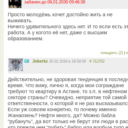
забанен до 06.01.2030 09:46:38
Просто молодёжь хочет достойно жить а не
выживать.
Ничего удивительного здесь нет. И то если есть э
работа. А у когото её нет, даже с высшим
образованием.
поощрить (2)
|
п
Jokerkz
20.02.2019 в 18:59:00
# 712702
Действительно, не здоровая тенденция в послед
время. Что вижу, лично я, когда мои сограждане
требуют то квартиру в Астане, то з.п. в нефтеном
секторе страны? Очевидно, неприятие той самой
ответственности, о которой я не раз высказывалс
Если уж совсем конкретно, то почему именно
Жанаозень? Нефти много, да? Можно бабла
"рубануть", да вот только не берут эти люди в рас
что прежде чем "рубить" бабло или вообще тупо 