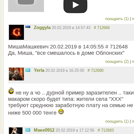
поощрить (1)
|
п
Zoggyla
20.02.2019 в 14:57:43
# 712666
MишаМашкевич 20.02.2019 в 14:05:55 # 712648
Да, Миша, "все смешалось в доме Облонских"
поощрить (2)
|
п
Yerla
20.02.2019 в 16:25:00
# 712680
не ну а чо .. дурной пример заразителен .. так
макаром скоро будет типа: жители села "ХХХ"
требуют среднюю заработную плату на семью не
ниже 500 000 тенге
поощрить (1)
|
п
Маке0912
20.02.2019 в 17:12:56
# 712683