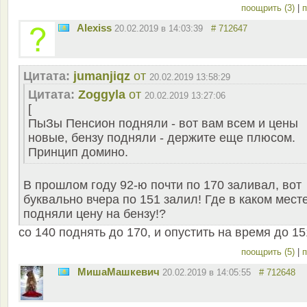
поощрить (3)
|
п
Alexiss
20.02.2019 в 14:03:39
# 712647
Цитата:
jumanjiqz
от
20.02.2019 13:58:29
Цитата:
Zoggyla
от
20.02.2019 13:27:06
[
ПыЗы Пенсион подняли - вот вам всем и цены
новые, бензу подняли - держите еще плюсом.
Принцип домино.
В прошлом году 92-ю почти по 170 заливал, вот
буквально вчера по 151 залил! Где в каком мест
подняли цену на бензу!?
со 140 поднять до 170, и опустить на время до 15
поощрить (5)
|
п
MишаМашкевич
20.02.2019 в 14:05:55
# 712648