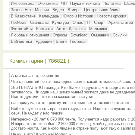
Империя зла
Экономика
ЧП
Наука и техника
Политика
Шымк
Закона.Нет
Мнения
Видео
В мире
Центральная Азия
В Казахстане
Календарь
Юмор и Истории
Новости оружия
HotNews
Скандалы
Культура
О нас
IT
Спорт
Архив статей
Фотоотчёты
Картинки
Авто
Девчонки
Мальчики
Любовь и отношения
Опросы
Download
Обменник
Ссылки
Библиотека
Ядерщик
Блоги
Гостевая
Комментарии ( 786821 )
А кто напал то, непонятно
Что с планетой не так последнее время, какой-то массовый свист
Это ГЕНИАЛЬНО господа. Кто бы мог подумать, что ради этого вс
затевалось. Ни один наш шибко умный эксперт даже не догадывал
Все то думали, что жана казахстан наступит
нан придумал этот трюк путин повторил вот и токаев не отстает
Всё что нужно знать про наше государство. Надеяться нужно толь
себя. Не будет у нас пенсии.
Интересно - 20 лет 6 670 000 тенге. Получается надо работать с 18
И зарплата должна быть 2 800 000 в месяц, чтобы достичь порога
достаточности. Как много людей в стране получают такую зарплат
Не ну, а что? Круто же! Молодцы!