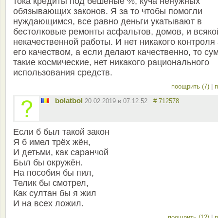
тока кредиты под бешеные %, куча ненужных
обязывающих законов. Я за то чтобы помогли
нуждающимся, все равно деньги укатывают в
бестолковые ремонты асфальтов, домов, и всяко
некачественной работы. И нет никакого контроля 
его качеством, а если делают качественно, то с
такие космические, нет никакого рационального
использования средств.
поощрить (7)
|
п
bolatbol
20.02.2019 в 07:12:52
# 712578
Если б был такой закон
Я б имел трёх жён,
И детьми, как саранчой
Был бы окружён.
На пособия бы пил,
Телик бы смотрел,
Как султан бы я жил
И на всех ложил.
поощрить (12)
|
п