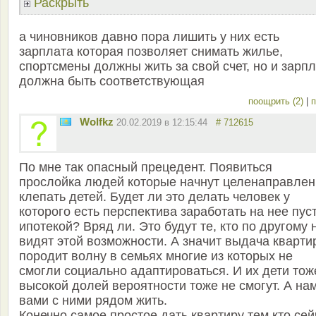
Раскрыть
а чиновников давно пора лишить у них есть
зарплата которая позволяет снимать жилье,
спортсмены должны жить за свой счет, но и зарп
должна быть соответствующая
поощрить (2)
|
п
Wolfkz
20.02.2019 в 12:15:44
# 712615
По мне так опасный прецедент. Появиться
прослойка людей которые начнут целенаправлен
клепать детей. Будет ли это делать человек у
которого есть перспектива заработать на нее пуст
ипотекой? Вряд ли. Это будут те, кто по другому 
видят этой возможности. А значит выдача кварти
породит волну в семьях многие из которых не
смогли социально адаптироваться. И их дети тож
высокой долей вероятности тоже не смогут. А нам
вами с ними рядом жить.
Конечно самое простое дать квартиру тем кто сей