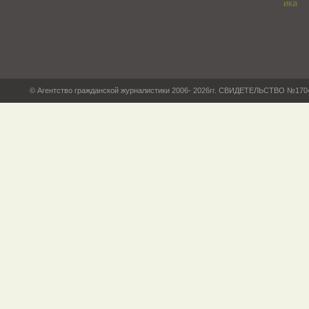
© Агентство гражданской журналистики 2006- 2026гг. СВИДЕТЕЛЬСТВО №17