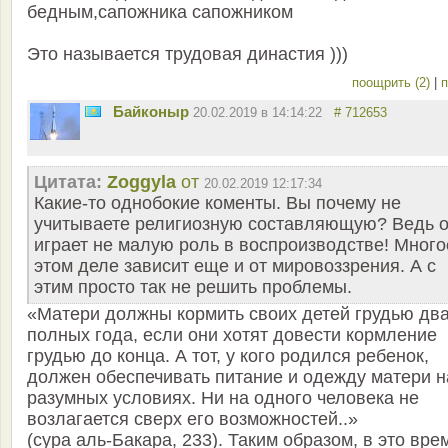
бедным,сапожника сапожником
Это называется трудовая династия )))
поощрить (2)
|
п
Байконыр
20.02.2019 в 14:14:22
# 712653
Цитата:
Zoggyla
от
20.02.2019 12:17:34
Какие-то однобокие коменты. Вы почему не
учитываете религиозную составляющую? Ведь 
играет не малую роль в воспроизводстве! Много
этом деле зависит еще и от мировоззрения. А с
этим просто так не решить проблемы.
«Матери должны кормить своих детей грудью дв
полных года, если они хотят довести кормление
грудью до конца. А тот, у кого родился ребенок,
должен обеспечивать питание и одежду матери н
разумных условиях. Ни на одного человека не
возлагается сверх его возможностей..»
(сура аль-Бакара, 233). Таким образом, в это вре