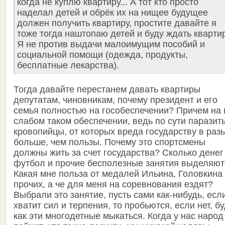
когда не куплю квартиру... А тот кто просто
наделал детей и обрёк их на нищее будущее
должен получить квартиру, простите давайте я
тоже тогда наштопаю детей и буду ждать квартир
Я не против выдачи малоимущим пособий и
социальной помощи (одежда, продукты,
бесплатные лекарства).
Тогда давайте перестанем давать квартиры
депутатам, чиновникам, почему президент и его
семья полностью на гособеспечении? Причем на 
слабом таком обеспечении, ведь по сути паразит
кровопийцы, от которых вреда государству в раз
больше, чем пользы. Почему это спортсмены
должны жить за счет государства? Сколько денег
футбол и прочие бесполезные занятия выделяют
Какая мне польза от медалей Ильина, Головкина
прочих, а че для меня на соревнования ездят?
Выбрали это занятие, пусть сами как-нибудь, есл
хватит сил и терпения, то пробьются, если нет, б
как эти многодетные мыкаться. Когда у нас народ