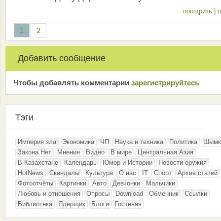
поощрить
|
п
1
2
Добавить сообщение
Чтобы добавлять комментарии
зарeгиcтрирyйтeсь
Тэги
Империя зла
Экономика
ЧП
Наука и техника
Политика
Шымк
Закона.Нет
Мнения
Видео
В мире
Центральная Азия
В Казахстане
Календарь
Юмор и Истории
Новости оружия
HotNews
Скандалы
Культура
О нас
IT
Спорт
Архив статей
Фотоотчёты
Картинки
Авто
Девчонки
Мальчики
Любовь и отношения
Опросы
Download
Обменник
Ссылки
Библиотека
Ядерщик
Блоги
Гостевая