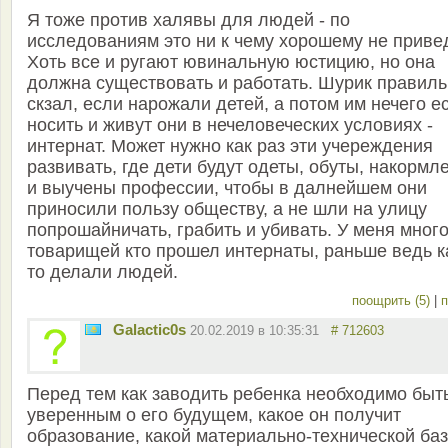
Я тоже против халявы для людей - по
исследованиям это ни к чему хорошему не привед
Хоть все и ругают ювинальную юстицию, но она
должна существовать и работать. Шурик правил
скзал, если нарожали детей, а потом им нечего ес
носить и живут они в нечеловеческих условиях -
интернат. Может нужно как раз эти учереждения
развивать, где дети будут одеты, обуты, накормл
и выучены профессии, чтобы в далнейшем они
приносили пользу обществу, а не шли на улицу
попрошайничать, грабить и убивать. У меня мног
товарищей кто прошел интернаты, раньше ведь к
то делали людей.
поощрить (5)
|
п
Galactic0s
20.02.2019 в 10:35:31
# 712603
Перед тем как заводить ребенка необходимо быт
уверенным о его будущем, какое он получит
образование, какой материально-технической ба