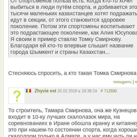
От спортсменов польза есть. Когда кто-то хочет
выбиться в люди путём спорта, и добивается это
тысячи маленьких казахстанцев хотят подражать
идут в секции, от этого становится здоровее
поколение. Потом эти спортсмены воспитывают
это подрастающее поколение, как Алия Юсупова
Я своим в пример ставлю Томку Смирнову.
Благодаря ей кто-то впервые слышит название
города Шымкент и страны Казахстан...
Стесняюсь спросить, а кто такая Томка Смирнова
поощрить
|
п
Zhycie est
20.02.2019 в 18:38:24
# 712690
То строитель, Тамара Смирнова, она же Кузнецов
входит в 10-ку лучших скалолазок мира, на
соревнованиях в Иране обошла иранку и китаянку
это при нашем-то состоянии спорта, когда хорош
скалодром только в Алмате, а у нас ему чуть ли 