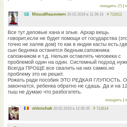
поощрить (7)
|
п
MишаМашкевич
20.02.2019 в 11:39:16
# 712612
Все тут деловые хана и злые. Архар вещь
говорит,если не будет помощи от государства (эт
точно не халяв дом) то как в индии касты есть,гд
сын бедняка останется бедным,сапожника
сапожником и т.д. Нельзя оставлять человека с
проблемой один на один. Системный подход нуж
Всегда ПРОЩЕ все свалить на них самих.но
проблему это не решит.
Рожать ради пособия ЭТО РЕДКАЯ ГЛУПОСТЬ. О
закончатся, ребенка обратно не сдашь. Да и на 1
тыш не думаю что разбогатеть.
поощрить
|
п
shlenchak
20.02.2019 в 12:00:35
# 712614