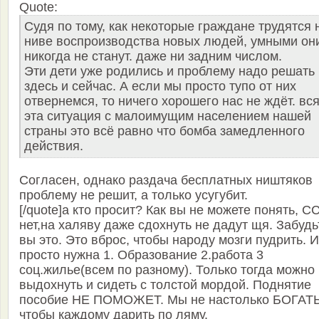
Quote:
Судя по тому, как некоторые граждане трудятся 
ниве воспроизводства новых людей, умными он
никогда не станут. даже ни задним числом.
Эти дети уже родились и проблему надо решать
здесь и сейчас. А если мы просто тупо от них
отвернемся, то ничего хорошего нас не ждёт. вс
эта ситуация с малоимущим населением нашей
страны это всё равно что бомба замедленного
действия.
Согласен, однако раздача бесплатных ништяков
проблему не решит, а только усугубит.
[/quote]а кто просит? Как вы не можете понять, 
нет,на халяву даже сдохнуть не дадут щя. Забудь
вы это. Это вброс, чтобы народу мозги пудрить. 
просто нужна 1. Образование 2.работа 3
соц.жилье(всем по разному). Только тогда можно
выдохнуть и сидеть с толстой мордой. Поднятие
пособие НЕ ПОМОЖЕТ. Мы не настолько БОГАТ
чтобы каждому дарить по ляму.