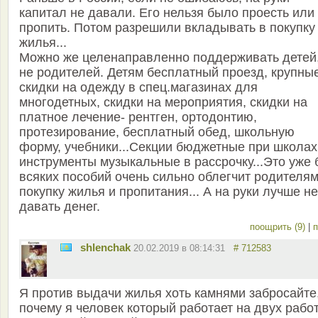
капитал не давали. Его нельзя было проесть или
пропить. Потом разрешили вкладывать в покупку
жилья...
Можно же целенаправленно поддерживать детей,
не родителей. Детям бесплатный проезд, крупны
скидки на одежду в спец.магазинах для
многодетных, скидки на мероприятия, скидки на
платное лечение- рентген, ортодонтию,
протезирование, бесплатный обед, школьную
форму, учебники...Секции бюджетные при школах
инструменты музыкальные в рассрочку...Это уже 
всяких пособий очень сильно облегчит родителя
покупку жилья и пропитания... А на руки лучше не
давать денег.
поощрить (9)
|
п
shlenchak
20.02.2019 в 08:14:31
# 712583
Я против выдачи жилья хоть камнями забросайте
почему я человек который работает на двух рабо