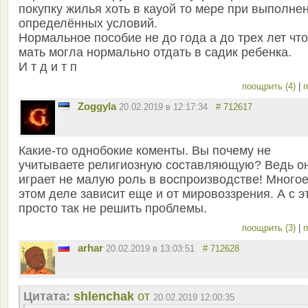
покупку жилья хоть в кауой то мере при выполне
определённых условий.
Нормальное пособие не до года а до трех лет чт
мать могла нормально отдать в садик ребенка.
И т д и т п
поощрить (4)
|
п
Zoggyla
20.02.2019 в 12:17:34
# 712617
Какие-то однобокие коменты. Вы почему не
учитываете религиозную составляющую? Ведь о
играет не малую роль в воспроизводстве! Многое
этом деле зависит еще и от мировоззрения. А с э
просто так не решить проблемы.
поощрить (3)
|
п
arhar
20.02.2019 в 13:03:51
# 712628
Цитата:
shlenchak
от
20.02.2019 12:00:35