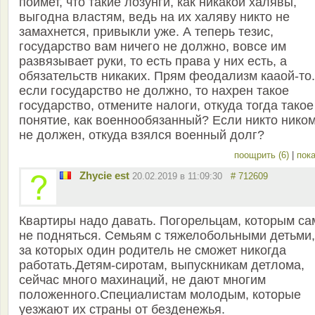
поймет, что такие лозунги, как никакой халявы,
выгодна властям, ведь на их халяву никто не
замахнется, привыкли уже. А теперь тезис,
государство вам ничего не должно, вовсе им
развязывает руки, то есть права у них есть, а
обязательств никаких. Прям феодализм кааой-то
если государство не должно, то нахрен такое
государство, отмените налоги, откуда тогда такое
понятие, как военнообязанный? Если никто нико
не должен, откуда взялся военный долг?
поощрить (6)
|
пока
Zhycie est
20.02.2019 в 11:09:30
# 712609
Квартиры надо давать. Погорельцам, которым с
не подняться. Семьям с тяжелобольными детьми,
за которых один родитель не сможет никогда
работать.Детям-сиротам, выпускникам детлома,
сейчас много махинаций, не дают многим
положенного.Специалистам молодым, которые
уезжают их страны от безденежья.