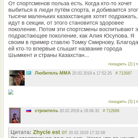
От спортсменов польза есть. Когда кто-то хочет
выбиться в люди путём спорта, и добивается этог
тысячи маленьких казахстанцев хотят подражать,
идут в секции, от этого становится здоровее
поколение. Потом эти спортсмены воспитывают э
подрастающее поколение, как Алия Юсупова. Я
своим в пример ставлю Томку Смирнову. Благод
ей кто-то впервые слышит название города
Шымкент и страны Казахстан...
поощрить (2)
|
п
Любитель ММА
20.02.2019 в 17:52:25
# 712687
поощрить (3)
|
п
строитель
20.02.2019 в 18:06:32
# 712689
Цитата:
Zhycie est
от
20.02.2019 17:32:58