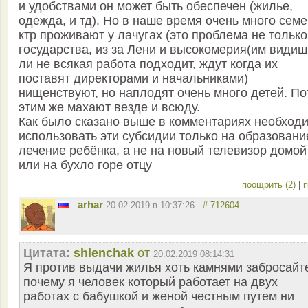
и удобствами он может быть обеспечен (жилье,
одежда, и тд). Но в наше время очень много семе
ктр проживают у лачугах (это проблема не только
государства, из за Лени и высокомерия(им видиш
ли не всякая работа подходит, ждут когда их
поставят директорами и начальниками)
нищенствуют, но наплодят очень много детей. П
этим же махают везде и всюду.
Как было сказано выше в комментариях необход
использовать эти субсидии только на образовани
лечение ребёнка, а не на новый телевизор домой
или на бухло горе отцу
поощрить (2)
|
п
arhar
20.02.2019 в 10:37:26
# 712604
Цитата:
shlenchak
от
20.02.2019 08:14:31
Я против выдачи жилья хоть камнями забросайт
почему я человек который работает на двух
работах с бабушкой и женой честным путем ни