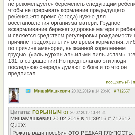
не рекомендуется беременеть следующим ребен
чтобы не прерывать кормление предыдущего
ребенка.Это время (2 года) нужно для
восстановления организма матери. Грудное
вскармливание бережет здоровье матери и ребе
и является средством регулировки рождаемости 
причине предохранения во время кормления, ли
по причине аменореи, вызванной кормлением
грудью. («аль-Бурхан аль-ильми лиль-ислам», 12
131, в сокращении).Но предполагаю эти люди
последнюю очередь думают о боге и то что он
предписал.
поощрить (4)
|
п
MишаМашкевич
20.02.2019 в 14:20:40
# 712657
Цитата:
ГОРЫНЫЧ
от
20.02.2019 13:44:31
MишаМашкевич 20.02.2019 в 11:39:16 # 712612
Quote:
Рожать ради пособия ЭТО РЕДКАЯ ГЛУПОСТЬ.