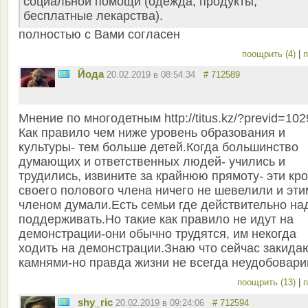
социальной помощи (одежда, продукты,
бесплатные лекарства).
полностью с Вами согласен
поощрить (4)
|
п
Йода
20.02.2019 в 08:54:34
# 712589
Мнение по многодетным http://titus.kz/?previd=10
Как правило чем ниже уровень образования и
культуры- тем больше детей.Когда большинство
думающих и ответственных людей- учились и
трудились, извините за крайнюю прямоту- эти кр
своего полового члена ничего не шевелили и эти
членом думали.Есть семьи где действительно на
поддерживать.Но такие как правило не идут на
демонстрации-они обычно трудятся, им некогда
ходить на демонстрации.Знаю что сейчас закида
камнями-но правда жизни не всегда неудобовари
поощрить (13)
|
п
shy_ric
20.02.2019 в 09:24:06
# 712594