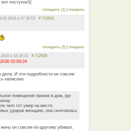
 вот поступок!((
поощрить (1)
|
покарать
9.02.2019 в 17:30:53
# 712501
поощрить (3)
|
покарать
2.2019 в 18:18:13
# 712509
2030 02:59:24
о дела. И эти подробности не совсем
сь написано.
льное помещение проник в дом, где
изор.
ле чего тот умер на месте.
евых ударов женщине, она скончалась
т жену он совсем по-другому убивал.