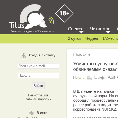
Свежее
Читаемое
2 суток
Неделя
1/2меся
Шымкент
Вход в систему
Убийство супругов-
обвиняемым оказал
Абв
Печать:
Шрифт:
В Шымкенте начались п
Регистрация
супружеской пары. На с
Забыли пароль?
сообщил процессуальны
ранее работал водителе
корреспондент NUR.KZ.
В сети