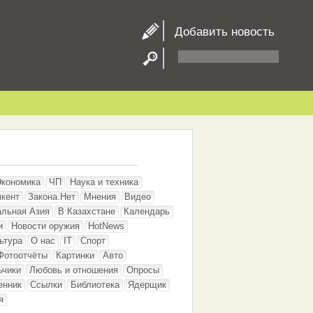
Добавить новость
Экономика
ЧП
Наука и техника
кент
Закона.Нет
Мнения
Видео
альная Азия
В Казахстане
Календарь
и
Новости оружия
HotNews
ьтура
О нас
IT
Спорт
Фотоотчёты
Картинки
Авто
ьчики
Любовь и отношения
Опросы
енник
Ссылки
Библиотека
Ядерщик
я