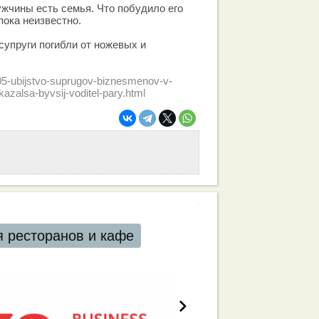
ужчины есть семья. Что побудило его
пока неизвестно.
упруги погибли от ножевых и
05-ubijstvo-suprugov-biznesmenov-v-
alsa-byvsij-voditel-pary.html
 ресторанов и кафе