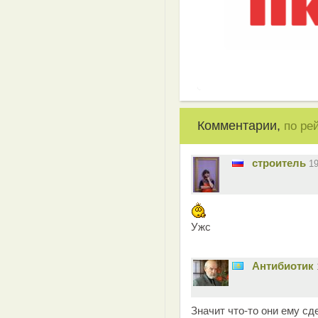
Комментарии,
по ре
строитель
1
Ужс
Антибиотик
Значит что-то они ему сд