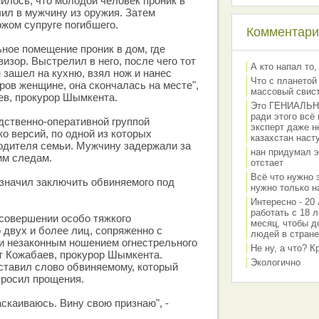
илось, что молодой человек проник в
лил в мужчину из оружия. Затем
жом супруге погибшего.
Комментарии
ное помещение проник в дом, где
изор. Выстрелил в него, после чего тот
А кто напал то,
 зашел на кухню, взял нож и нанес
Что с планетой
ов женщине, она скончалась на месте",
массовый свис
ев, прокурор Шымкента.
Это ГЕНИАЛЬНО 
ради этого всё
едственно-оперативной группой
эксперт даже н
о версий, по одной из которых
казахстан наст
одителя семьи. Мужчину задержали за
нан придумал э
им следам.
отстает
Всё что нужно 
значил заключить обвиняемого под
нужно только на
Интересно - 20 
работать с 18 л
совершении особо тяжкого
месяц, чтобы д
 двух и более лиц, сопряженно с
людей в стране
и незаконным ношением огнестрельного
Не ну, а что? 
ат Кожабаев, прокурор Шымкента.
Экологично
ставил слово обвиняемому, который
просил прощения.
аскаиваюсь. Вину свою признаю", -