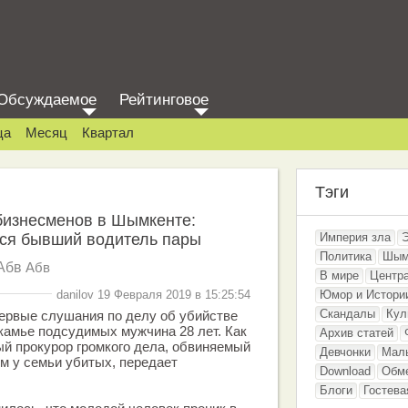
Обсуждаемое
Рейтинговое
ца
Месяц
Квартал
Тэги
бизнесменов в Шымкенте:
ся бывший водитель пары
Империя зла
Политика
Шым
Абв
Абв
В мире
Центр
danilov 19 Февраля 2019 в 15:25:54
Юмор и Истори
Скандалы
Кул
ервые слушания по делу об убийстве
камье подсудимых мужчина 28 лет. Как
Архив статей
й прокурор громкого дела, обвиняемый
Девчонки
Мал
м у семьи убитых, передает
Download
Обм
Блоги
Гостева