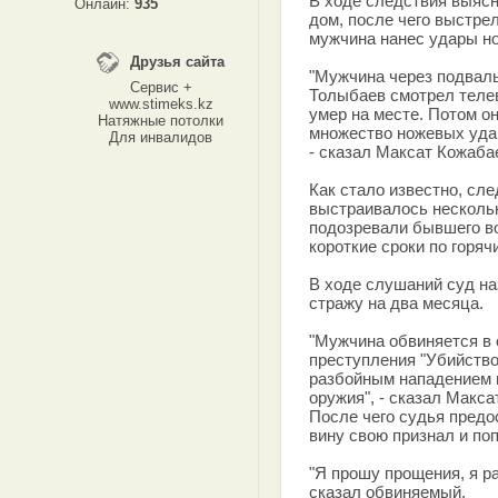
В ходе следствия выясн
Онлайн:
935
дом, после чего выстре
мужчина нанес удары но
Друзья сайта
"Мужчина через подваль
Сервис +
Толыбаев смотрел телев
www.stimeks.kz
умер на месте. Потом он
Натяжные потолки
множество ножевых удар
Для инвалидов
- сказал Максат Кожаба
Как стало известно, сл
выстраивалось нескольк
подозревали бывшего в
короткие сроки по горяч
В ходе слушаний суд на
стражу на два месяца.
"Мужчина обвиняется в 
преступления "Убийство
разбойным нападением 
оружия", - сказал Макс
После чего судья предо
вину свою признал и по
"Я прошу прощения, я р
сказал обвиняемый.