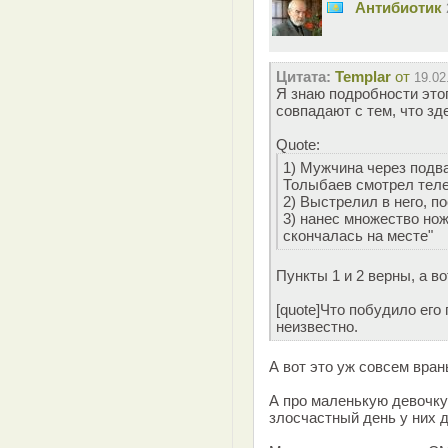
Антибиотик
Цитата:
Templar
от
19.02
Я знаю подробности этог
совпадают с тем, что зд
Quote:
1) Мужчина через подв
Толыбаев смотрел теле
2) Выстрелил в него, по
3) нанес множество но
скончалась на месте"
Пункты 1 и 2 верны, а в
[quote]Что побудило его
неизвестно.
А вот это уж совсем вран
А про маленькую девочку 
злосчастный день у них д