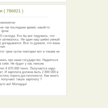
 ( 786821 )
 непонятно
 не так последнее время, какой-то
т фляг
господа. Кто бы мог подумать, что
 и затевалось. Ни один наш шибко умный
е догадывался. Все то думали, что жана
упит
тот трюк путин повторил вот и токаев не
знать про наше государство. Надеяться
 себя. Не будет у нас пенсии.
лет 6 670 000 тенге. Получается надо
ет. И зарплата должна быть 2 800 000 в
остичь порога достаточности. Как много
 получают такую зарплату ?
Круто же! Молодцы!