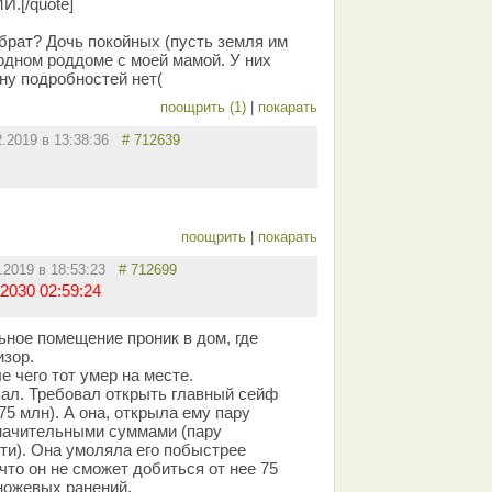
И.[/quote]
 брат? Дочь покойных (пусть земля им
 одном роддоме с моей мамой. У них
 ну подробностей нет(
поощрить (1)
|
покарать
2.2019 в 13:38:36
# 712639
поощрить
|
покарать
2.2019 в 18:53:23
# 712699
2030 02:59:24
ьное помещение проник в дом, где
зор.
е чего тот умер на месте.
вал. Требовал открыть главный сейф
75 млн). А она, открыла ему пару
начительными суммами (пару
ти). Она умоляла его побыстрее
 что он не сможет добиться от нее 75
 ножевых ранений.