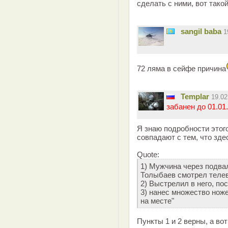
сделать с ними, вот такой
sangil baba
1
72 ляма в сейфе причина
Templar
19.0
забанен до 01.01.
Я знаю подробности этог
совпадают с тем, что зде
Quote:
1) Мужчина через подва
Толыбаев смотрел телев
2) Выстрелил в него, пос
3) нанес множество нож
на месте"
Пункты 1 и 2 верны, а во