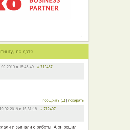
,
йтингу
по дате
9.02.2019 в 15:43:40
# 712487
поощрить (1)
|
покарать
19.02.2019 в 16:31:18
# 712497
елали и выгнали с работы! А он решил