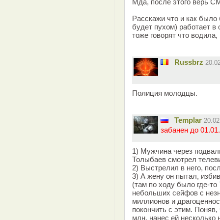
Мда, после этого верь СМ
Расскажи что и как было
будет пухом) работает в
тоже говорят что водила,
Russbrz
20.0
Полиция молодцы.
Templar
20.0
забанен до 01.01.
1) Мужчина через подвал
Толыбаев смотрел телеви
2) Выстрелил в него, посл
3) А жену он пытал, изби
(там по ходу было где-то 
небольших сейфов с нез
миллионов и драгоценнос
покончить с этим. Поняв,
млн, нанес ей несколько