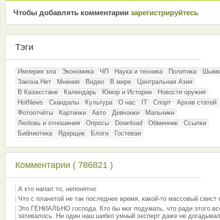
Чтобы добавлять комментарии
зарeгиcтрирyйтeсь
Тэги
Империя зла
Экономика
ЧП
Наука и техника
Политика
Шымк
Закона.Нет
Мнения
Видео
В мире
Центральная Азия
В Казахстане
Календарь
Юмор и Истории
Новости оружия
HotNews
Скандалы
Культура
О нас
IT
Спорт
Архив статей
Фотоотчёты
Картинки
Авто
Девчонки
Мальчики
Любовь и отношения
Опросы
Download
Обменник
Ссылки
Библиотека
Ядерщик
Блоги
Гостевая
Комментарии ( 786821 )
А кто напал то, непонятно
Что с планетой не так последнее время, какой-то массовый свист
Это ГЕНИАЛЬНО господа. Кто бы мог подумать, что ради этого вс
затевалось. Ни один наш шибко умный эксперт даже не догадывал