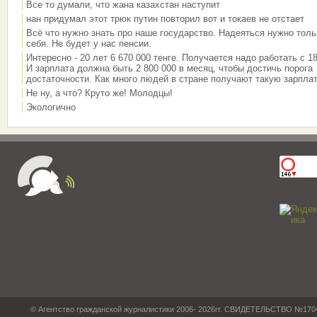
Все то думали, что жана казахстан наступит
нан придумал этот трюк путин повторил вот и токаев не отстает
Всё что нужно знать про наше государство. Надеяться нужно толь
себя. Не будет у нас пенсии.
Интересно - 20 лет 6 670 000 тенге. Получается надо работать с 18
И зарплата должна быть 2 800 000 в месяц, чтобы достичь порога
достаточности. Как много людей в стране получают такую зарплат
Не ну, а что? Круто же! Молодцы!
Экологично
© Агентство гражданской журналистики 2006- 2026гг. СВИДЕТЕЛЬСТВО №17