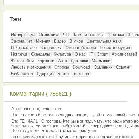
Тэги
Империя зла
Экономика
ЧП
Наука и техника
Политика
Шымк
Закона.Нет
Мнения
Видео
В мире
Центральная Азия
В Казахстане
Календарь
Юмор и Истории
Новости оружия
HotNews
Скандалы
Культура
О нас
IT
Спорт
Архив статей
Фотоотчёты
Картинки
Авто
Девчонки
Мальчики
Любовь и отношения
Опросы
Download
Обменник
Ссылки
Библиотека
Ядерщик
Блоги
Гостевая
Комментарии ( 786821 )
А кто напал то, непонятно
Что с планетой не так последнее время, какой-то массовый свист
Это ГЕНИАЛЬНО господа. Кто бы мог подумать, что ради этого вс
затевалось. Ни один наш шибко умный эксперт даже не догадывал
Все то думали, что жана казахстан наступит
нан придумал этот трюк путин повторил вот и токаев не отстает