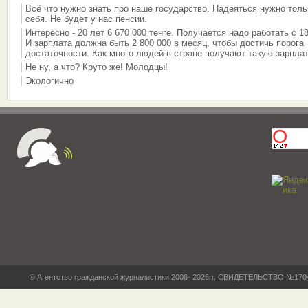
Всё что нужно знать про наше государство. Надеяться нужно толь
себя. Не будет у нас пенсии.
Интересно - 20 лет 6 670 000 тенге. Получается надо работать с 18
И зарплата должна быть 2 800 000 в месяц, чтобы достичь порога
достаточности. Как много людей в стране получают такую зарплат
Не ну, а что? Круто же! Молодцы!
Экологично
© Агентство гражданской журналистики 2006- 2026гг. СВИДЕТЕЛЬСТВО №17