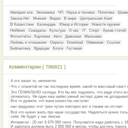
Империя зла
Экономика
ЧП
Наука и техника
Политика
Шымк
Закона.Нет
Мнения
Видео
В мире
Центральная Азия
В Казахстане
Календарь
Юмор и Истории
Новости оружия
HotNews
Скандалы
Культура
О нас
IT
Спорт
Архив статей
Фотоотчёты
Картинки
Авто
Девчонки
Мальчики
Любовь и отношения
Опросы
Download
Обменник
Ссылки
Библиотека
Ядерщик
Блоги
Гостевая
Комментарии ( 786821 )
А кто напал то, непонятно
Что с планетой не так последнее время, какой-то массовый свист
Это ГЕНИАЛЬНО господа. Кто бы мог подумать, что ради этого вс
затевалось. Ни один наш шибко умный эксперт даже не догадывал
Все то думали, что жана казахстан наступит
нан придумал этот трюк путин повторил вот и токаев не отстает
Всё что нужно знать про наше государство. Надеяться нужно толь
себя. Не будет у нас пенсии.
Интересно - 20 лет 6 670 000 тенге. Получается надо работать с 18
И зарплата должна быть 2 800 000 в месяц, чтобы достичь порога