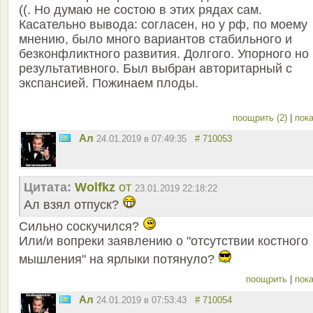
((. Но думаю не состою в этих рядах сам.
Касательно вывода: согласен, но у рф, по моему
мнению, было много вариантов стабильного и
безконфликтного развития. Долгого. Упорного но
результативного. Был выбран авторитарный с
экспансией. Пожинаем плоды.
поощрить (2)
|
пока
Ал
24.01.2019 в 07:49:35
# 710053
Цитата:
Wolfkz
от
23.01.2019 22:18:22
Ал взял отпуск?
Сильно соскучился?
Или/и вопреки заявлению о "отсутствии костного
мышления" на ярлыки потянуло?
поощрить
|
пока
Ал
24.01.2019 в 07:53:43
# 710054