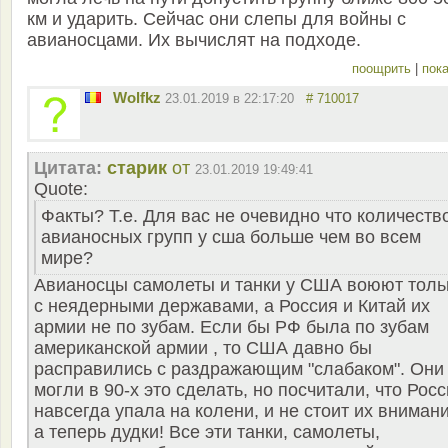
км и ударить. Сейчас они слепы для войны с
авианосцами. Их вычислят на подходе.
поощрить
|
пока
Wolfkz
23.01.2019 в 22:17:20
# 710017
Цитата:
старик
от
23.01.2019 19:49:41
Quote:
Факты? Т.е. Для вас не очевидно что количеств
авианосных групп у сша больше чем во всем
мире?
Авианосцы самолеты и танки у США воюют толь
с неядерными державами, а Россия и Китай их
армии не по зубам. Если бы РФ была по зубам
американской армии , то США давно бы
расправились с раздражающим "слабаком". Они
могли в 90-х это сделать, но посчитали, что Рос
навсегда упала на колени, и не стоит их внимани
а теперь дудки! Все эти танки, самолеты,