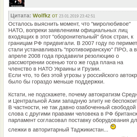
Цитата:
Wolfkz
от
23.01.2019 23:42:51
Осталось выяснить момент, что "миролюбивое"
НАТО, вопреки заявлениям официальных лиц
входящих в этот "оборонительный" блок стран, к
границам РФ придвигали. В 2007 году по периме
стали устанавливать "противоиранскую" ПРО, а в
апреле 2008 года продавили резолюцию о
рассмотрении осенью того же года плана на
членство в НАТО Украины и Грузии.
Если что, то без этой угрозы у российского авток
было бы гораздо меньше поддержки.
Кстати, не подскажете, почему автократизм Сред
и Центральной Азии западную элиту не беспокои
В частности, не так давно озабоченный свободой
слова с другими правами человека в РФ британс
парламент согласовал поставку оборудования д
слежки в авторитарный Таджикистан...