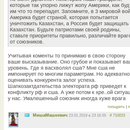
которые так упорно лижут жопу Америки, как буд
им что то перепадет. Запомните, в 3 мировой во
Америка будет страной, которая попытается
уничтожить Казахстан, а Россия будет защищать
Казахстан. Будьте патриотами своей родины,
ставьте приоритеты правильно, различайте враг
от союзников.
Учитывая коменты то принимаю в свою сторону
ваше высказывание. Оно грубое и показывает ва
уровень. Где я васхволял сша? Мне сша не
импонирует по многим параметрам. Но адекватно
оценивать конкурента залог успеха.
Шапкозактдательства электората рф приведет к
конфликту рф и сша. А уже потом к хре..ой ситуа
у нас. Умалешенный союзник иногда хуже врага
поощрить
|
п
MишаМашкевич
23.01.2019 в 23:16:55
# 710033