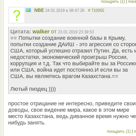
поощрить (1)
|
пока
NBE
24.01.2019 в 08:47:26
# 710055
Цитата:
walker
от
23.01.2019 23:39:53
== Попытки создание военной базы в Крыму,
попытки создание ДАИШ - это агрессия со стор
США, который успешно отразил Путин. Да, есть 
недостатки, экономический проигрыш России,
коррупция и т.д. Так что выбирайте вы за Россию
или США, война идет постоянно.И если вы за
США, вы являетесь врагом Казахстана.==
Лютый пиздец ))))
простое отрицание не интересно, приведите свои
доводы, свое видение мира, какое в этом мире
место Казахстана, ведь диванное время нужно ч
нибудь занять.
поощрить (1)
|
п