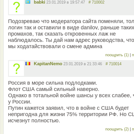
babki
23.01.2019 в 19:57:47
# 710002
Подозреваю что модератора сайта поменяли, то
логин так и оставили в виде danilov, раньше таки
промахов, так сказать откровенных лаж не
наблюдалось. Ты дай нам адрес руководства, чт
мы ходатайствовали о смене админа
поощрить (1)
|
п
KapitanNemo
23.01.2019 в 21:33:46
# 710014
Россия в море сильна подлодками.
Флот США самый сильный наверно.
Однако в тотальной войне шансы у всех слабее, 
у России.
Путин кажется заявил, что в войне с США будет
непригодна для жизни 75% территории РФ. Но 
исчезнут полностью.
поощрить (2)
|
п