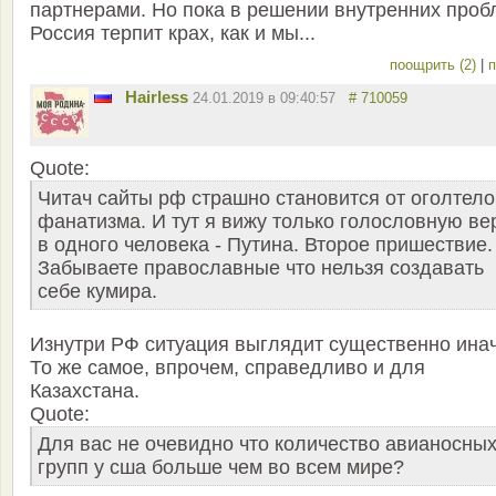
партнерами. Но пока в решении внутренних проб
Россия терпит крах, как и мы...
поощрить (2)
|
п
Hairless
24.01.2019 в 09:40:57
# 710059
Quote:
Читач сайты рф страшно становится от оголтело
фанатизма. И тут я вижу только голословную ве
в одного человека - Путина. Второе пришествие.
Забываете православные что нельзя создавать
себе кумира.
Изнутри РФ ситуация выглядит существенно инач
То же самое, впрочем, справедливо и для
Казахстана.
Quote:
Для вас не очевидно что количество авианосны
групп у сша больше чем во всем мире?