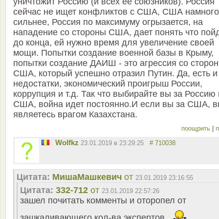
уничтожит Россию (и всех её союзников). Россия
сейчас не ищет конфликтов с США, США намного
сильнее, Россия по максимуму огрызается, на
нападение со стороны США, дает понять что пой
до конца, ей нужно время для увеличение своей
мощи. Попытки создание военной базы в Крыму,
попытки создание ДАИШ - это агрессия со сторо
США, который успешно отразил Путин. Да, есть и
недостатки, экономический проигрыш России,
коррупция и т.д. Так что выбирайте вы за Россию
США, война идет постоянно.И если вы за США, 
являетесь врагом Казахстана.
поощрить
|
п
Wolfkz
23.01.2019 в 23:29:25
# 710038
Цитата:
MишаМашкевич
от
23.01.2019 23:16:55
Цитата:
332-712
от
23.01.2019 22:57:26
зашел почитать комменты и оторопел от
зашкаливающего кол-ва экспертов...