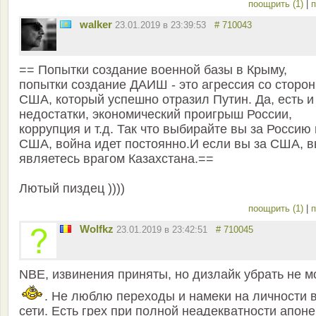
поощрить (1)
|
п
walker
23.01.2019 в 23:39:53
# 710043
== Попытки создание военной базы в Крыму,
попытки создание ДАИШ - это агрессия со сторо
США, который успешно отразил Путин. Да, есть и
недостатки, экономический проигрыш России,
коррупция и т.д. Так что выбирайте вы за Россию
США, война идет постоянно.И если вы за США, 
являетесь врагом Казахстана.==
Лютый пиздец ))))
поощрить (1)
|
п
Wolfkz
23.01.2019 в 23:42:51
# 710045
NBE, извинения приняты, но дизлайк убрать не м
. Не люблю переходы и намеки на личности 
сети. Есть грех при полной неадекватности апон