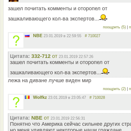
зашел почитать комменты и оторопел от
зашкаливающего кол-ва экспертов...
поощрить (5)
|
п
NBE
23.01.2019 в 22:59:55
# 710027
Цитата:
332-712
от
23.01.2019 22:57:26
зашел почитать комменты и оторопел от
зашкаливающего кол-ва экспертов...
лежа на диване лучше виден мир
поощрить (2)
|
п
Wolfkz
23.01.2019 в 23:05:47
# 710028
Цитата:
NBE
от
23.01.2019 22:56:31
Понятно что Америка сейчас сильнее других стр
но меня удивляют некоторые наши граждане,