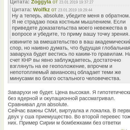
Цитата:
Zoggyla
от
23.01.2019 19:37:27
Цитата:
Wolfkz
от
23.01.2019 19:29:44
Ну а теперь, absolute, убедите меня в обратном.
Я не страдаю пока костным мышлением. Если
приведете доказательства моего невежества в
вопросе и убедите, то приму вашу точку зрения.
извините за вмешательство в ваш академически
спор, но наивно думать, что будущая глобальна
заваруха будет вестись по каким-то правилам. Н
счет КНР вы явно заблуждаетесь, достаточно
взглянуть на ее геоположение, впрочем и
непотопляемый авианосец обладает теми же
минусами во благо остального человечества.
Заварухи не будет. Цена высокая. Я гипотетическ
без ядерной и окупационной рассматривал.
Сравнивал для absolute.
Сейчас важны СМИ, виртуалка и локалка. В пер
двух у сша приемущество. Во второй перевес тож
них. Пример Сирии м бомбежками без ответки