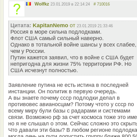
Wolfkz
23.01.2019 в 22:14:24
# 710016
Цитата:
KapitanNemo
от
23.01.2019 21:33:46
Россия в море сильна подлодками.
Флот США самый сильный наверно.
Однако в тотальной войне шансы у всех слабее,
чем у России.
Путин кажется заявил, что в войне с США будет
непригодна для жизни 75% территории РФ. Но
США исчезнут полностью.
Заявление путина не есть истина в последней
инстанции. Он политик в первую очередь.
А вы знаете почему ссср подлодки делал в
противовес авианосцам? Потому чтото у ссср по
всему миру були базы с радарами и системами
связи. Возможно рф за счет космоса тоже это име
но я не слышал о этом. Сейчас сложно это скрыть
Что давали эти базы? В любом регионе подлодк
могла лечь на пути допустить группу ближе 800 5