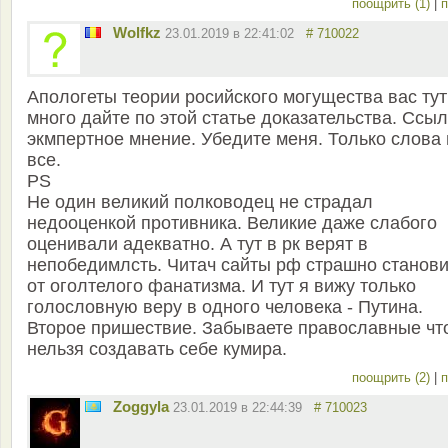
поощрить (1)
|
п
Wolfkz
23.01.2019 в 22:41:02
# 710022
Апологеты теории росийского могущества вас тут
много дайте по этой статье доказательства. Ссыл
экмпертное мнение. Убедите меня. Только слова 
все.
PS
Не один великий полководец не страдал
недооценкой противника. Великие даже слабого
оценивали адекватно. А тут в рк верят в
непобедимлсть. Читач сайты рф страшно станови
от оголтелого фанатизма. И тут я вижу только
голословную веру в одного человека - Путина.
Второе пришествие. Забываете православные чт
нельзя создавать себе кумира.
поощрить (2)
|
п
Zoggyla
23.01.2019 в 22:44:39
# 710023