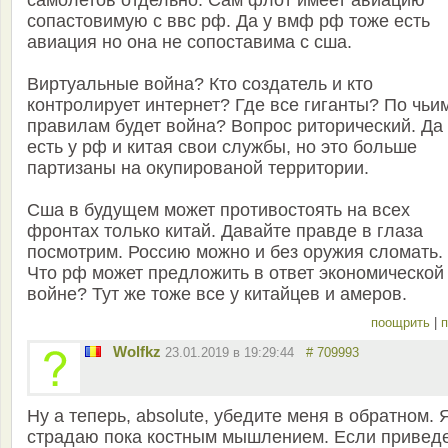
самолетов отдельно. Сам флот имеет авиацию
сопастовимую с ввс рф. Да у вмф рф тоже есть
авиация но она не сопоставима с сша.
Виртуальные война? Кто создатель и кто
контролирует интернет? Где все гиганты? По чьи
правилам будет война? Вопрос риторический. Да
есть у рф и китая свои службы, но это больше
партизаны на окупированой территории.
Сша в будущем может противостоять на всех
фронтах только китай. Давайте правде в глаза
посмотрим. Россию можно и без оружия сломать.
Что рф может предложить в ответ экономической
войне? Тут же тоже все у китайцев и амеров.
поощрить
|
п
Wolfkz
23.01.2019 в 19:29:44
# 709993
Ну а теперь, absolute, убедите меня в обратном. 
страдаю пока костным мышлением. Если привед