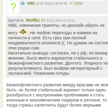
NBE
24.01.2019 в 08:54:09
# 710056
Цитата:
Wolfkz
от
23.01.2019 23:42:51
NBE, извинения приняты, но дизлайк убрать не
могу
. Не люблю переходы и намеки на
личности в сети. Есть грех при полной
неадекватности апонента ((. Но думаю не состо
этих рядах сам.
Касательно вывода: согласен, но у рф, по моему
мнению, было много вариантов стабильного и
безконфликтного развития. Долгого. Упорного н
результативного. Был выбран авторитарный с
экспансией. Пожинаем плоды.
Безконфликтного развития между врагами не мо
быть, но более стабильный вариант только один,
разобраться с внутренними проблемами и стать
военным и экономическим лидером в регионе, то
тогда страны-сателлиты будут более верными