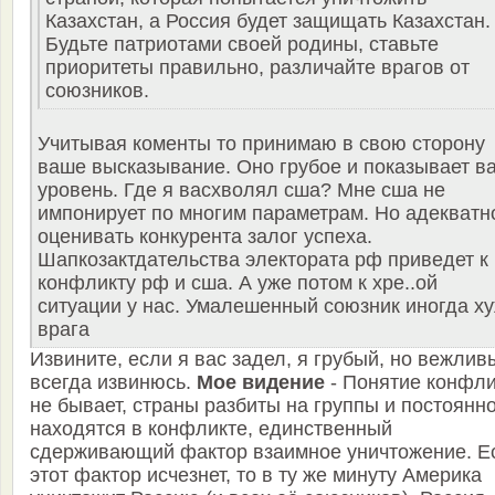
Казахстан, а Россия будет защищать Казахстан.
Будьте патриотами своей родины, ставьте
приоритеты правильно, различайте врагов от
союзников.
Учитывая коменты то принимаю в свою сторону
ваше высказывание. Оно грубое и показывает в
уровень. Где я васхволял сша? Мне сша не
импонирует по многим параметрам. Но адекватн
оценивать конкурента залог успеха.
Шапкозактдательства электората рф приведет к
конфликту рф и сша. А уже потом к хре..ой
ситуации у нас. Умалешенный союзник иногда х
врага
Извините, если я вас задел, я грубый, но вежлив
всегда извинюсь.
Мое видение
- Понятие конфли
не бывает, страны разбиты на группы и постоянн
находятся в конфликте, единственный
сдерживающий фактор взаимное уничтожение. Е
этот фактор исчезнет, то в ту же минуту Америка