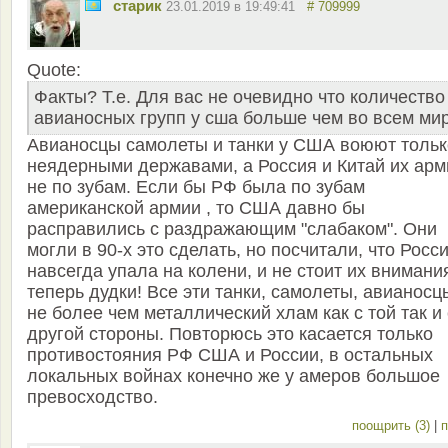
старик
23.01.2019 в 19:49:41
# 709999
Quote:
Факты? Т.е. Для вас не очевидно что количество
авианосных групп у сша больше чем во всем ми
Авианосцы самолеты и танки у США воюют тольк
неядерными державами, а Россия и Китай их арм
не по зубам. Если бы РФ была по зубам
американской армии , то США давно бы
расправились с раздражающим "слабаком". Они
могли в 90-х это сделать, но посчитали, что Росс
навсегда упала на колени, и не стоит их внимания
теперь дудки! Все эти танки, самолеты, авианосц
не более чем металлический хлам как с той так и 
другой стороны. Повторюсь это касается только
противостояния РФ США и России, в остальных
локальных войнах конечно же у амеров большое
превосходство.
поощрить (3)
|
п