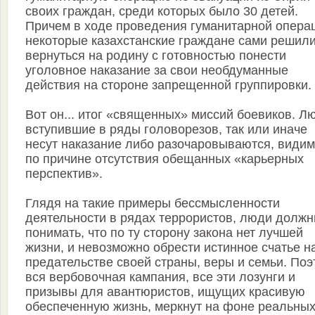
своих граждан, среди которых было 30 детей.
Причем в ходе проведения гуманитарной опера
некоторые казахстанские граждане сами решил
вернуться на родину с готовностью понести
уголовное наказание за свои необдуманные
действия на стороне запрещенной группировки.
Вот он... итог «священных» миссий боевиков. Л
вступившие в ряды головорезов, так или иначе
несут наказание либо разочаровываются, видим
по причине отсутствия обещанных «карьерных
перспектив».
Глядя на такие примеры бессмысленности
деятельности в рядах террористов, люди долж
понимать, что по ту сторону закона нет лучшей
жизни, и невозможно обрести истинное счатье н
предательстве своей страны, веры и семьи. Поэ
вся вербовочная кампания, все эти лозунги и
призывы для авантюристов, ищущих красивую
обеспеченную жизнь, меркнут на фоне реальны