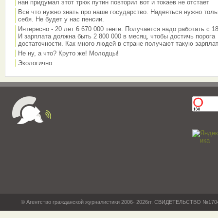
нан придумал этот трюк путин повторил вот и токаев не отстает
Всё что нужно знать про наше государство. Надеяться нужно толь
себя. Не будет у нас пенсии.
Интересно - 20 лет 6 670 000 тенге. Получается надо работать с 18
И зарплата должна быть 2 800 000 в месяц, чтобы достичь порога
достаточности. Как много людей в стране получают такую зарплат
Не ну, а что? Круто же! Молодцы!
Экологично
© Агентство гражданской журналистики 2006- 2026гг. СВИДЕТЕЛЬСТВО №17