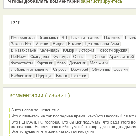
Чтобы добавлять комментарии
зарeгиcтрирyйтeсь
Тэги
Империя зла
Экономика
ЧП
Наука и техника
Политика
Шымк
Закона.Нет
Мнения
Видео
В мире
Центральная Азия
В Казахстане
Календарь
Юмор и Истории
Новости оружия
HotNews
Скандалы
Культура
О нас
IT
Спорт
Архив статей
Фотоотчёты
Картинки
Авто
Девчонки
Мальчики
Любовь и отношения
Опросы
Download
Обменник
Ссылки
Библиотека
Ядерщик
Блоги
Гостевая
Комментарии ( 786821 )
А кто напал то, непонятно
Что с планетой не так последнее время, какой-то массовый свист
Это ГЕНИАЛЬНО господа. Кто бы мог подумать, что ради этого вс
затевалось. Ни один наш шибко умный эксперт даже не догадывал
Все то думали, что жана казахстан наступит