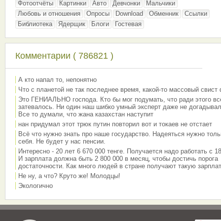
Фотоотчёты
Картинки
Авто
Девчонки
Мальчики
Любовь и отношения
Опросы
Download
Обменник
Ссылки
Библиотека
Ядерщик
Блоги
Гостевая
Комментарии ( 786821 )
А кто напал то, непонятно
Что с планетой не так последнее время, какой-то массовый свист
Это ГЕНИАЛЬНО господа. Кто бы мог подумать, что ради этого вс
затевалось. Ни один наш шибко умный эксперт даже не догадывал
Все то думали, что жана казахстан наступит
нан придумал этот трюк путин повторил вот и токаев не отстает
Всё что нужно знать про наше государство. Надеяться нужно толь
себя. Не будет у нас пенсии.
Интересно - 20 лет 6 670 000 тенге. Получается надо работать с 18
И зарплата должна быть 2 800 000 в месяц, чтобы достичь порога
достаточности. Как много людей в стране получают такую зарплат
Не ну, а что? Круто же! Молодцы!
Экологично