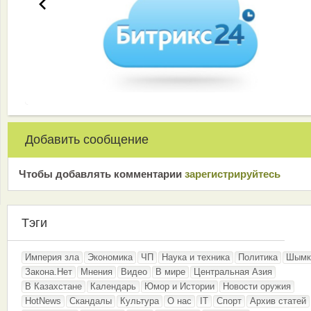
Добавить сообщение
Чтобы добавлять комментарии
зарeгиcтрирyйтeсь
Тэги
Империя зла
Экономика
ЧП
Наука и техника
Политика
Шымк
Закона.Нет
Мнения
Видео
В мире
Центральная Азия
В Казахстане
Календарь
Юмор и Истории
Новости оружия
HotNews
Скандалы
Культура
О нас
IT
Спорт
Архив статей