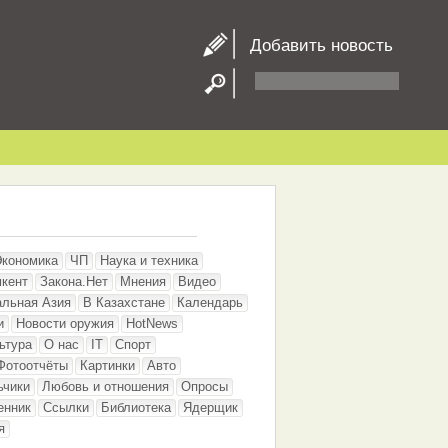
Добавить новость
Экономика
ЧП
Наука и техника
кент
Закона.Нет
Мнения
Видео
альная Азия
В Казахстане
Календарь
и
Новости оружия
HotNews
ьтура
О нас
IT
Спорт
Фотоотчёты
Картинки
Авто
ьчики
Любовь и отношения
Опросы
енник
Ссылки
Библиотека
Ядерщик
я