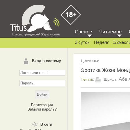
Свежее
Читаемое
2 суток
Неделя
1/2меся
Девчонки
Вход в систему
Эротика Жозе Мондо
Абв
Печать:
Шрифт:
Регистрация
Забыли пароль?
В сети