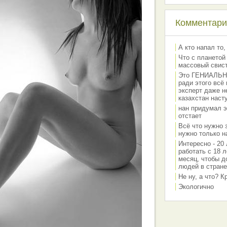
Комментарии
А кто напал то,
Что с планетой
массовый свис
Это ГЕНИАЛЬНО 
ради этого всё
эксперт даже н
казахстан наст
нан придумал э
отстает
Всё что нужно 
нужно только на
Интересно - 20 
работать с 18 л
месяц, чтобы д
людей в стране
Не ну, а что? 
Экологично