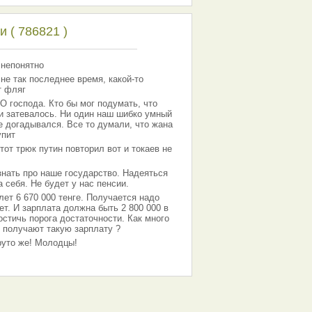
 ( 786821 )
 непонятно
 не так последнее время, какой-то
т фляг
господа. Кто бы мог подумать, что
 и затевалось. Ни один наш шибко умный
е догадывался. Все то думали, что жана
упит
тот трюк путин повторил вот и токаев не
знать про наше государство. Надеяться
 себя. Не будет у нас пенсии.
лет 6 670 000 тенге. Получается надо
ет. И зарплата должна быть 2 800 000 в
остичь порога достаточности. Как много
 получают такую зарплату ?
Круто же! Молодцы!