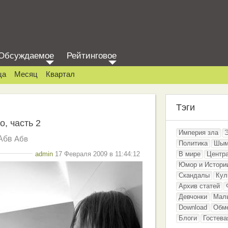
Обсуждаемое
Рейтинговое
ца
Месяц
Квартал
Тэги
, часть 2
Империя зла
Абв
Абв
Политика
Шым
admin
17 Февраля 2009 в 11:44:12
В мире
Центр
Юмор и Истори
Скандалы
Кул
Архив статей
Девчонки
Мал
Download
Обм
Блоги
Гостева