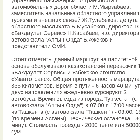
управления пассажирского транспорта и
автомобильных дорог области М.Мырзабаев,
заместитель начальника областного управления
туризма и внешних связей Ж.Тулебеков, депута
областного маслихата Б.Мусабеков, директор 
«Бакдаулет Сервис» Н.Карабаев, и.о. директора
автовокзала "Алтын Орда" Б.Ажеков и
представители СМИ.
Стоит отметить, данный маршрут на паритетной
основе обслуживают казахстанский перевозчик
«Бакдаулет Сервис» и Узбекское агентство
«Узавтотранс». Общая протяженность маршрута
335 километров. Время в пути - 6 часов 40 минут
двух направлениях ежедневно курсируют 2
автобуса. Время выезда из города Туркестан (с
автовокзала "Алтын Орда") в 07:00 и 17:00 часов
из Ташкента (с автовокзала "Ташкент") - 08:00, 1
(по времени Астаны). Техническая остановка - 3
минут. Стоимость проезда - 2000 тенге или 5000
сум.