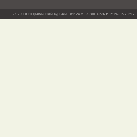
© Агентство гражданской журналистики 2006- 2026гг. СВИДЕТЕЛЬСТВО №17