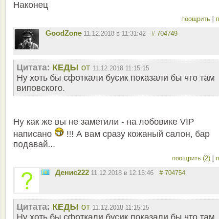
Наконец
поощрить
|
п
GoodZone
11.12.2018 в 11:31:42
# 704749
Цитата:
КЕДЫ
от
11.12.2018 11:15:15
Ну хоть бы сфоткали бусик показали бы что там
виповского.
Ну как же вы не заметили - на лобовике VIP
написано
!!! А вам сразу кожаный салон, бар
подавай...
поощрить (2)
|
п
Денис222
11.12.2018 в 12:15:46
# 704754
Цитата:
КЕДЫ
от
11.12.2018 11:15:15
Ну хоть бы сфоткали бусик показали бы что там