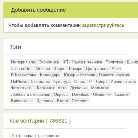
Добавить сообщение
Чтобы добавлять комментарии
зарeгиcтрирyйтeсь
Тэги
Империя зла
Экономика
ЧП
Наука и техника
Политика
Шымк
Закона.Нет
Мнения
Видео
В мире
Центральная Азия
В Казахстане
Календарь
Юмор и Истории
Новости оружия
HotNews
Скандалы
Культура
О нас
IT
Спорт
Архив статей
Фотоотчёты
Картинки
Авто
Девчонки
Мальчики
Любовь и отношения
Опросы
Download
Обменник
Ссылки
Библиотека
Ядерщик
Блоги
Гостевая
Комментарии ( 786821 )
А кто напал то, непонятно