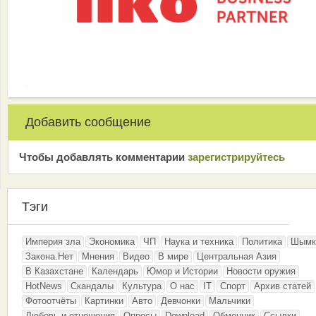
Добавить сообщение
Чтобы добавлять комментарии
зарeгиcтрирyйтeсь
Тэги
Империя зла
Экономика
ЧП
Наука и техника
Политика
Шымк
Закона.Нет
Мнения
Видео
В мире
Центральная Азия
В Казахстане
Календарь
Юмор и Истории
Новости оружия
HotNews
Скандалы
Культура
О нас
IT
Спорт
Архив статей
Фотоотчёты
Картинки
Авто
Девчонки
Мальчики
Любовь и отношения
Опросы
Download
Обменник
Ссылки