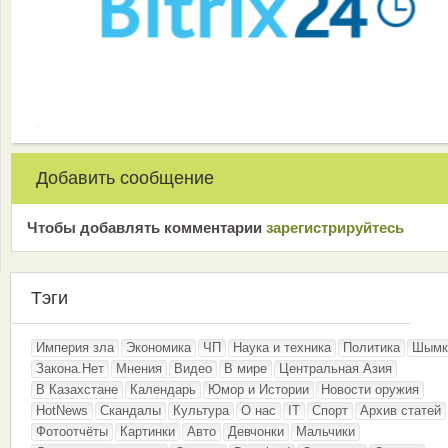
Добавить сообщение
Чтобы добавлять комментарии
зарeгиcтрирyйтeсь
Тэги
Империя зла
Экономика
ЧП
Наука и техника
Политика
Шымк
Закона.Нет
Мнения
Видео
В мире
Центральная Азия
В Казахстане
Календарь
Юмор и Истории
Новости оружия
HotNews
Скандалы
Культура
О нас
IT
Спорт
Архив статей
Фотоотчёты
Картинки
Авто
Девчонки
Мальчики