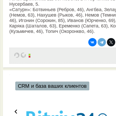
Нусербаев, 5.
«Сатурн»: Ботвиньев (Ребров, 46), Ангбва, Зела
(Немов, 63), Нахушев (Рыков, 46), Немов (Темни
46), Игонин (Сорокин, 85), Иванов (Юрченко, 69)
Каряка (Шаталов, 63), Еременко (Сапета, 63), К
(Кузьмичев, 46), Топич (Окоронкво, 46).
CRM и база ваших клиентов