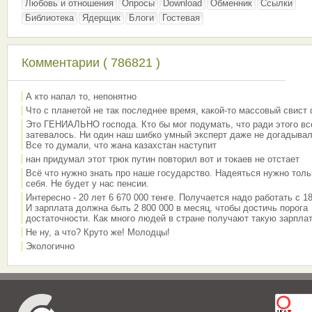
Любовь и отношения
Опросы
Download
Обменник
Ссылки
Библиотека
Ядерщик
Блоги
Гостевая
Комментарии ( 786821 )
А кто напал то, непонятно
Что с планетой не так последнее время, какой-то массовый свист
Это ГЕНИАЛЬНО господа. Кто бы мог подумать, что ради этого вс
затевалось. Ни один наш шибко умный эксперт даже не догадывал
Все то думали, что жана казахстан наступит
нан придумал этот трюк путин повторил вот и токаев не отстает
Всё что нужно знать про наше государство. Надеяться нужно толь
себя. Не будет у нас пенсии.
Интересно - 20 лет 6 670 000 тенге. Получается надо работать с 18
И зарплата должна быть 2 800 000 в месяц, чтобы достичь порога
достаточности. Как много людей в стране получают такую зарплат
Не ну, а что? Круто же! Молодцы!
Экологично