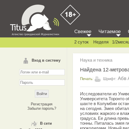
Свежее
Читаемое
2 суток
Неделя
1/2меся
Наука и техника
Вход в систему
Найдена 12-метров
Абв
Печать:
Шрифт:
Исследователи из Унив
Университета Торонто о
шахте в Колумбии остан
Регистрация
на сегодня. Змея обитал
Забыли пароль?
условиях жаркого и вла
градуса. Ее длина прев
тонны. Питалась змея г
В сети
крокодилами. Новый ви