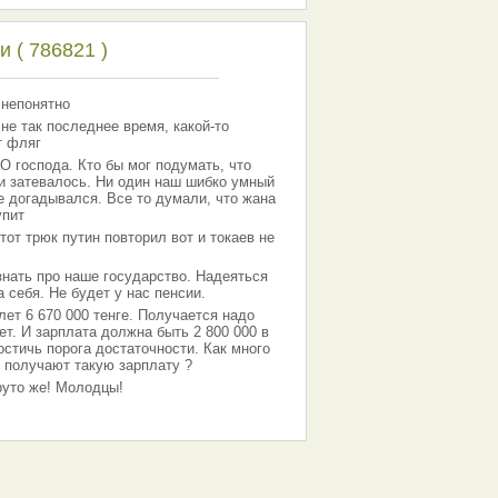
 ( 786821 )
 непонятно
 не так последнее время, какой-то
т фляг
господа. Кто бы мог подумать, что
 и затевалось. Ни один наш шибко умный
е догадывался. Все то думали, что жана
упит
тот трюк путин повторил вот и токаев не
знать про наше государство. Надеяться
 себя. Не будет у нас пенсии.
лет 6 670 000 тенге. Получается надо
ет. И зарплата должна быть 2 800 000 в
остичь порога достаточности. Как много
 получают такую зарплату ?
Круто же! Молодцы!