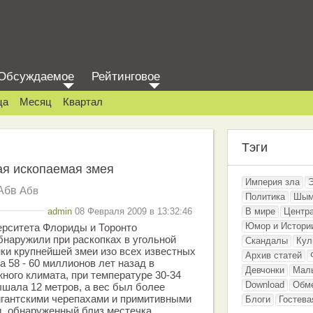
Обсуждаемое
Рейтинговое
ца
Месяц
Квартал
Тэги
ая ископаемая змея
Империя зла
Абв
Абв
Политика
Шым
admin
08 Февраля 2009 в 13:32:46
В мире
Центр
Юмор и Истори
ерситета Флориды и Торонто
бнаружили при раскопках в угольной
Скандалы
Кул
ки крупнейшей змеи изо всех известных
Архив статей
а 58 - 60 миллионов лет назад в
Девчонки
Мал
жного климата, при температуре 30-34
Download
Обм
ышала 12 метров, а вес был более
игантскими черепахами и примитивными
Блоги
Гостева
д, обнаруженный близ местечка