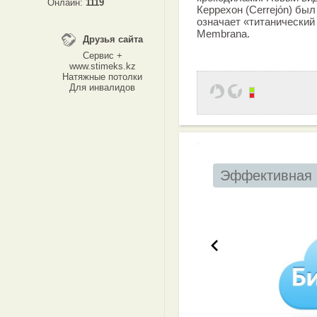
Онлайн:
1119
Керрехон (Cerrejón) был 
означает «титанический
Membrana.
Друзья сайта
Сервис +
www.stimeks.kz
Натяжные потолки
Для инвалидов
Эффективная 