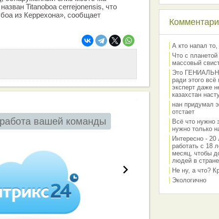
назван Titanoboa cerrejonensis, что
 боа из Керрехона», сообщает
Комментарии
А кто напал то,
Что с планетой
массовый свис
Это ГЕНИАЛЬНО 
ради этого всё
эксперт даже н
казахстан наст
нан придумал э
отстает
работа вашей команды
Всё что нужно 
нужно только на
Интересно - 20 
работать с 18 л
месяц, чтобы д
людей в стране
Не ну, а что? 
Экологично