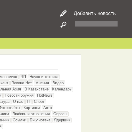
Добавить новость
Экономика
ЧП
Наука и техника
кент
Закона.Нет
Мнения
Видео
альная Азия
В Казахстане
Календарь
и
Новости оружия
HotNews
ьтура
О нас
IT
Спорт
Фотоотчёты
Картинки
Авто
ьчики
Любовь и отношения
Опросы
енник
Ссылки
Библиотека
Ядерщик
я