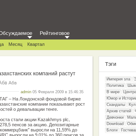
Обсуждаемое
Рейтинговое
ца
Месяц
Квартал
Тэги
азахстанских компаний растут
Империя зла
Абв
Абв
Политика
Шым
admin
05 Февраля 2009 в 15:46:35
В мире
Центр
Юмор и Истори
зТАГ – На Лондонской фондовой бирже
казахстанские компании показывают рост
Скандалы
Кул
остей о девальвации тенге.
Архив статей
Девчонки
Мал
ста стали акции Kazakhmys plc,
Download
Обм
278,5 пенсов за акцию. Депозитарные
коммерцбанк” выросли на 11,59% до
Блоги
Гостева
NRC выросли на 9,01% до 360 пенсов за