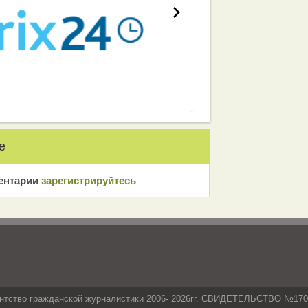
е
ентарии
зарeгиcтрирyйтeсь
нтство гражданской журналистики 2006- 2026гг. СВИДЕТЕЛЬСТВО №17