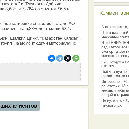
азахголд” и “Разведка Добыча
а 8,68% и 7,83% до отметок $6,5 и
Комментарии
, чьи котировки снизились, стало АО
А кто напал то,
низились на 5,88% до отметки $2,4.
Что с планетой
массовый свис
ний “Шалкия Цинк”, “Казахстан Кагазы”,
 групп” на момент сдачи материала не
Это ГЕНИАЛЬНО 
ради этого всё
эксперт даже н
казахстан наст
нан придумал э
отстает
Всё что нужно 
нужно только на
Интересно - 20 
работать с 18 л
месяц, чтобы д
людей в стране
Не ну, а что? 
аших клиентов
Экологично