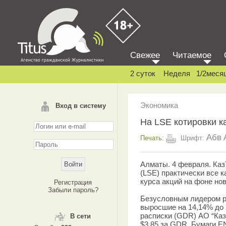
Свежее
Читаемое
2 суток
Неделя
1/2меся
Экономика
Вход в систему
На LSE котировки к
Абв
Печать:
Шрифт:
Алматы. 4 февраля. Ка
(LSE) практически все 
курса акций на фоне нов
Регистрация
Забыли пароль?
Безусловным лидером ро
выросшие на 14,14% до 
расписки (GDR) АО “Каз
В сети
$3,85 за GDR. Бумаги E