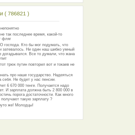
 ( 786821 )
 непонятно
 не так последнее время, какой-то
т фляг
господа. Кто бы мог подумать, что
 и затевалось. Ни один наш шибко умный
е догадывался. Все то думали, что жана
упит
тот трюк путин повторил вот и токаев не
знать про наше государство. Надеяться
 себя. Не будет у нас пенсии.
лет 6 670 000 тенге. Получается надо
ет. И зарплата должна быть 2 800 000 в
остичь порога достаточности. Как много
 получают такую зарплату ?
Круто же! Молодцы!