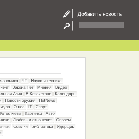
Добавить новость
Экономика
ЧП
Наука и техника
кент
Закона.Нет
Мнения
Видео
альная Азия
В Казахстане
Календарь
и
Новости оружия
HotNews
ьтура
О нас
IT
Спорт
Фотоотчёты
Картинки
Авто
ьчики
Любовь и отношения
Опросы
енник
Ссылки
Библиотека
Ядерщик
я