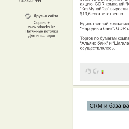
Онлайн:
999
акцию. GDR компаний “К
“КазМунайГаз” выросли н
$13,6 соответственно.
Друзья сайта
Сервис +
Единственной компанией
www.stimeks.kz
“Народный банк”. GDR с
Натяжные потолки
Для инвалидов
Торгов по бумагам компа
“Альянс банк” и “Шагала
осуществлялось.
CRM и база в