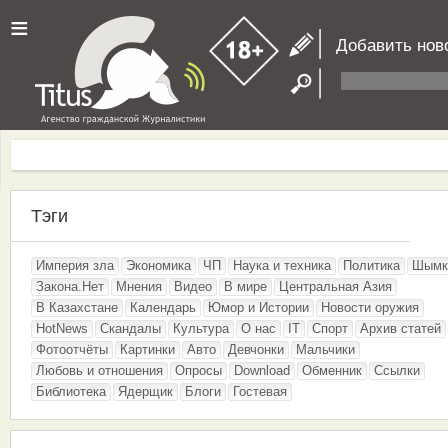
≡
Добавить нов
Тэги
Империя зла
Экономика
ЧП
Наука и техника
Политика
Шымк
Закона.Нет
Мнения
Видео
В мире
Центральная Азия
В Казахстане
Календарь
Юмор и Истории
Новости оружия
HotNews
Скандалы
Культура
О нас
IT
Спорт
Архив статей
Фотоотчёты
Картинки
Авто
Девчонки
Мальчики
Любовь и отношения
Опросы
Download
Обменник
Ссылки
Библиотека
Ядерщик
Блоги
Гостевая