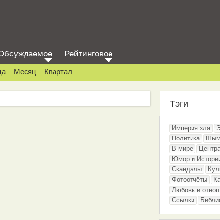
Обсуждаемое
Рейтинговое
ца
Месяц
Квартал
Тэги
Империя зла
Э
Политика
Шым
В мире
Центра
Юмор и Истори
Скандалы
Кул
Фотоотчёты
Ка
Любовь и отно
Ссылки
Библи