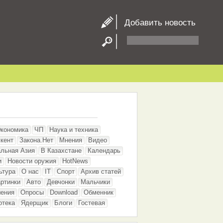
Добавить новость
кономика
ЧП
Наука и техника
кент
Закона.Нет
Мнения
Видео
льная Азия
В Казахстане
Календарь
и
Новости оружия
HotNews
ьтура
О нас
IT
Спорт
Архив статей
ртинки
Авто
Девчонки
Мальчики
шения
Опросы
Download
Обменник
отека
Ядерщик
Блоги
Гостевая