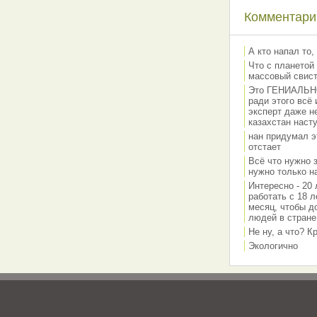
Комментарии
А кто напал то,
Что с планетой 
массовый свис
Это ГЕНИАЛЬНО 
ради этого всё
эксперт даже н
казахстан наст
нан придумал э
отстает
Всё что нужно 
нужно только на
Интересно - 20 
работать с 18 л
месяц, чтобы д
людей в стране
Не ну, а что? 
Экологично