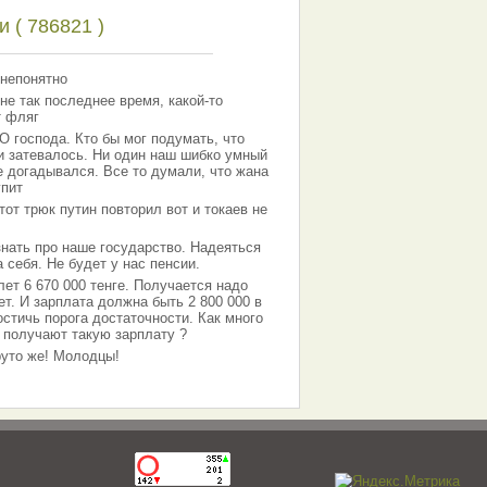
 ( 786821 )
 непонятно
не так последнее время, какой-то
т фляг
господа. Кто бы мог подумать, что
 и затевалось. Ни один наш шибко умный
е догадывался. Все то думали, что жана
упит
тот трюк путин повторил вот и токаев не
знать про наше государство. Надеяться
 себя. Не будет у нас пенсии.
лет 6 670 000 тенге. Получается надо
ет. И зарплата должна быть 2 800 000 в
остичь порога достаточности. Как много
 получают такую зарплату ?
Круто же! Молодцы!