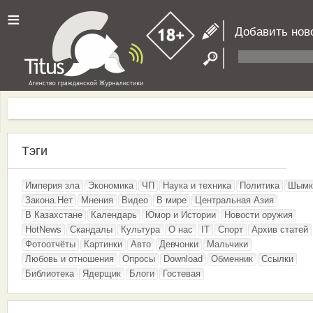
≡
Добавить нов
Тэги
Империя зла
Экономика
ЧП
Наука и техника
Политика
Шымк
Закона.Нет
Мнения
Видео
В мире
Центральная Азия
В Казахстане
Календарь
Юмор и Истории
Новости оружия
HotNews
Скандалы
Культура
О нас
IT
Спорт
Архив статей
Фотоотчёты
Картинки
Авто
Девчонки
Мальчики
Любовь и отношения
Опросы
Download
Обменник
Ссылки
Библиотека
Ядерщик
Блоги
Гостевая