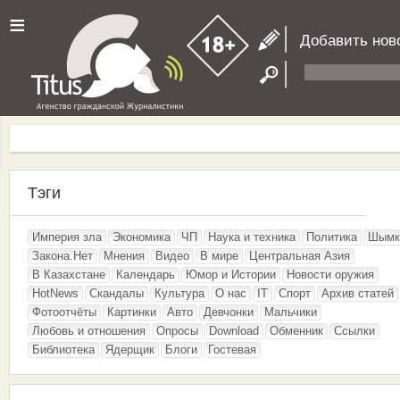
≡
Добавить нов
Тэги
Империя зла
Экономика
ЧП
Наука и техника
Политика
Шымк
Закона.Нет
Мнения
Видео
В мире
Центральная Азия
В Казахстане
Календарь
Юмор и Истории
Новости оружия
HotNews
Скандалы
Культура
О нас
IT
Спорт
Архив статей
Фотоотчёты
Картинки
Авто
Девчонки
Мальчики
Любовь и отношения
Опросы
Download
Обменник
Ссылки
Библиотека
Ядерщик
Блоги
Гостевая