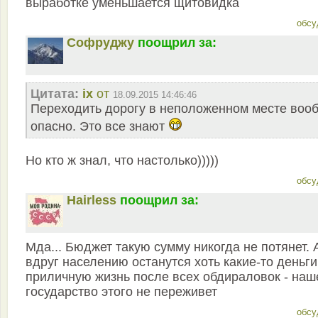
выработке уменьшается щитовидка
обсу
Софруджу
поощрил за:
Цитата:
ix
от
18.09.2015 14:46:46
Переходить дорогу в неположенном месте воо
опасно. Это все знают
Но кто ж знал, что настолько)))))
обсу
Hairless
поощрил за:
Мда... Бюджет такую сумму никогда не потянет. 
вдруг населению останутся хоть какие-то деньги
приличную жизнь после всех обдираловок - наш
государство этого не переживет
обсу