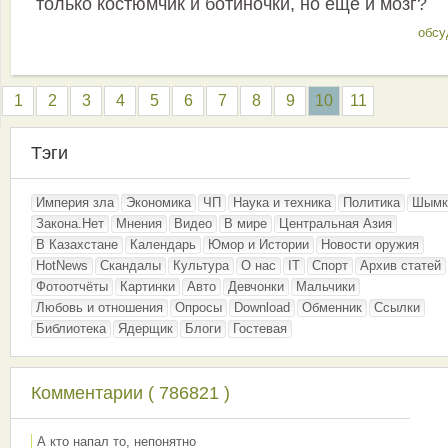
только костюмчик и ботиночки, но ещё и мозг?
обсу
1
2
3
4
5
6
7
8
9
10
11
Тэги
Империя зла
Экономика
ЧП
Наука и техника
Политика
Шымк
Закона.Нет
Мнения
Видео
В мире
Центральная Азия
В Казахстане
Календарь
Юмор и Истории
Новости оружия
HotNews
Скандалы
Культура
О нас
IT
Спорт
Архив статей
Фотоотчёты
Картинки
Авто
Девчонки
Мальчики
Любовь и отношения
Опросы
Download
Обменник
Ссылки
Библиотека
Ядерщик
Блоги
Гостевая
Комментарии ( 786821 )
А кто напал то, непонятно