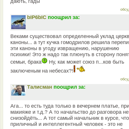
дають, гады
обсу
bIP6bIC
поощрил за:
Веками существовал определенный уклад церкв
каноны... а тут кучка гомодрилов решила перепи
эти каноны в угоду извращению, нарушению
психики! Это ж надо так плюнуть в сторону поня
семьи, брака
Ну, как может союз п...ков быть
заключеным на небесах?!
обсу
Талисман
поощрил за:
Ага... то есть туда только в вечернем платье, пр
макияже и т.д.? А то начальство до разговора не
снизойдёть... А тот самый начальник в курсе, что
приличный и интеллегентный человек - это не