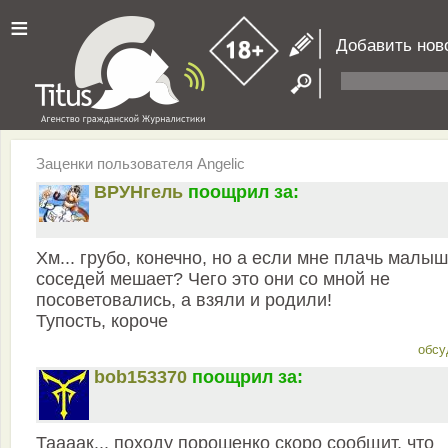
≡
Добавить нов
Заценки пользователя Angelic
ВРУНгель
поощрил за:
Хм... грубо, конечно, но а если мне плачь малы
соседей мешает? Чего это они со мной не
посоветовались, а взяли и родили!
Тупость, короче
обсу
bob153370
поощрил за:
Таааак... походу порошенко скоро сообщит, что