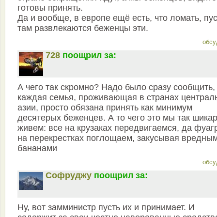
готовы принять.
Да и вообще, в европе ещё есть, что ломать, пу
там развлекаются беженцы эти.
обсу
728
поощрил за:
А чего так скромно? Надо было сразу сообщить,
каждая семья, проживающая в странах централ
азии, просто обязана принять как минимум
десятерых беженцев. А то чего это мы так шика
живем: все на крузаках передвигаемся, да фуаг
на перекрестках поглощаем, закусывая вредны
бананами
обсу
Софруджу
поощрил за:
Ну, вот замминистр пусть их и принимает. И