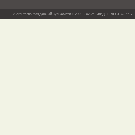
© Агентство гражданской журналистики 2006- 2026гг. СВИДЕТЕЛЬСТВО №17