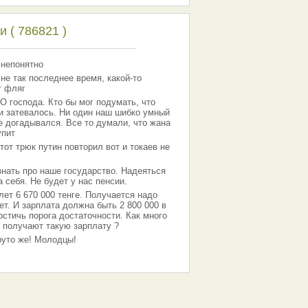
 ( 786821 )
 непонятно
 не так последнее время, какой-то
т фляг
господа. Кто бы мог подумать, что
 и затевалось. Ни один наш шибко умный
е догадывался. Все то думали, что жана
упит
тот трюк путин повторил вот и токаев не
знать про наше государство. Надеяться
 себя. Не будет у нас пенсии.
лет 6 670 000 тенге. Получается надо
ет. И зарплата должна быть 2 800 000 в
остичь порога достаточности. Как много
 получают такую зарплату ?
Круто же! Молодцы!