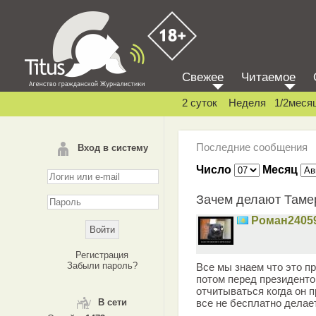
Свежее
Читаемое
2 суток
Неделя
1/2меся
Последние сообщения
Вход в систему
Число
Месяц
Зачем делают Таме
Роман2405
Регистрация
Забыли пароль?
Все мы знаем что это п
потом перед президенто
отчитываться когда он п
В сети
все не бесплатно делае