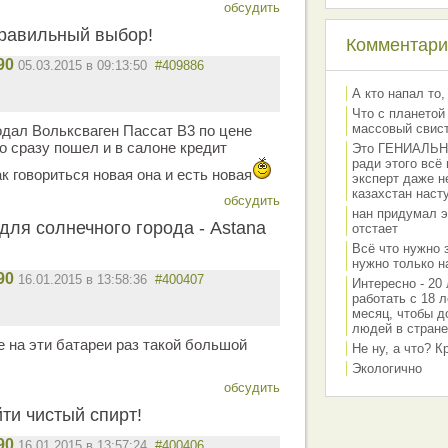
обсудить
правильный выбор!
Комментарии
90
05.03.2015 в 09:13:50
#409886
А кто напал то,
Что с планетой
массовый свис
одал Вольксваген Пассат В3 по цене
но сразу пошел и в салоне кредит
Это ГЕНИАЛЬНО 
ради этого всё
к говориться новая она и есть новая
эксперт даже н
казахстан наст
обсудить
нан придумал э
для солнечного города - Astana
отстает
Всё что нужно 
нужно только на
90
16.01.2015 в 13:58:36
#400407
Интересно - 20 
работать с 18 л
месяц, чтобы д
людей в стране
на эти батареи раз такой большой
Не ну, а что? 
Экологично
обсудить
ти чистый спирт!
90
16.01.2015 в 13:57:24
#400406