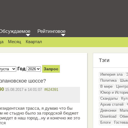
Обсуждаемое
Рейтинговое
ца
Месяц
Квартал
Тэги
Год
Империя зла
рлановское шоссе?
Политика
Шым
В мире
Центр
90
15.08.2017 в 14:01:07
#624391
Юмор и Истори
Скандалы
Кул
Архив статей
резидентская трасса, я думаю что бы
Девчонки
Мал
м не стыдно было за городской бюджет
Download
Обм
риедет в наш город...ну и конечно же это
тся
Блоги
Гостева