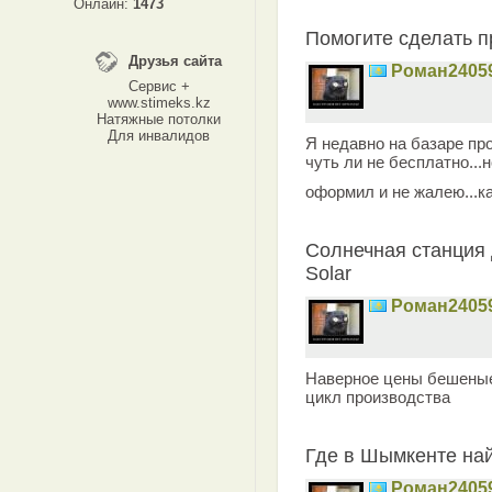
Онлайн:
1473
Помогите сделать 
Друзья сайта
Роман2405
Сервис +
www.stimeks.kz
Натяжные потолки
Для инвалидов
Я недавно на базаре пр
чуть ли не бесплатно...
оформил и не жалею...ка
Солнечная станция 
Solar
Роман2405
Наверное цены бешеные 
цикл производства
Где в Шымкенте най
Роман2405