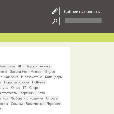
Добавить новость
Экономика
ЧП
Наука и техника
кент
Закона.Нет
Мнения
Видео
альная Азия
В Казахстане
Календарь
и
Новости оружия
HotNews
ьтура
О нас
IT
Спорт
Фотоотчёты
Картинки
Авто
ьчики
Любовь и отношения
Опросы
енник
Ссылки
Библиотека
Ядерщик
я