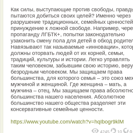
Как силы, выступающие против свободы, правд
пытаются добиться своих целей? Именно через
разрушение традиционных, семейных ценностей
принуждение к ложной свободе. Например, чере
пропаганду ЛГБТК+, попытки законодательно
узаконить смену пола для детей в обход родите
Навязывают так называемые «инновации», кот
должны оторвать людей от их корней, семьи,
традиций, культуры и истории. Легко управлять
таким человеком, забывшим свою историю, веру
безродным человеком. Мы защищаем права
большинства, для которого семья – это союз ме
мужчиной и женщиной. Где женщина – мать, а
мужчина – отец. Мы защищаем права абсолютн
большинства нашего населения. Абсолютное
большинство нашего общества разделяет эти
консервативные семейные ценности.
https://www.youtube.com/watch?v=hqIbogr9klM
4245
10