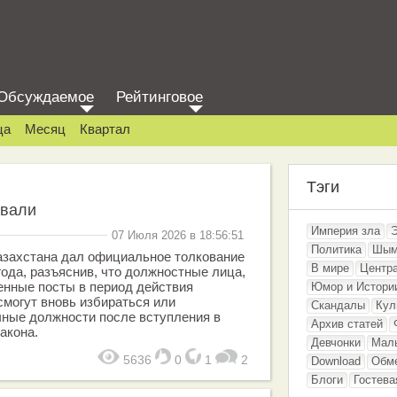
Обсуждаемое
Рейтинговое
ца
Месяц
Квартал
Тэги
ивали
Империя зла
07 Июля 2026 в 18:56:51
Политика
Шым
азахстана дал официальное толкование
В мире
Центр
года, разъяснив, что должностные лица,
енные посты в период действия
Юмор и Истори
смогут вновь избираться или
Скандалы
Кул
чные должности после вступления в
Архив статей
акона.
Девчонки
Мал
5636
0
1
2
Download
Обм
Блоги
Гостева