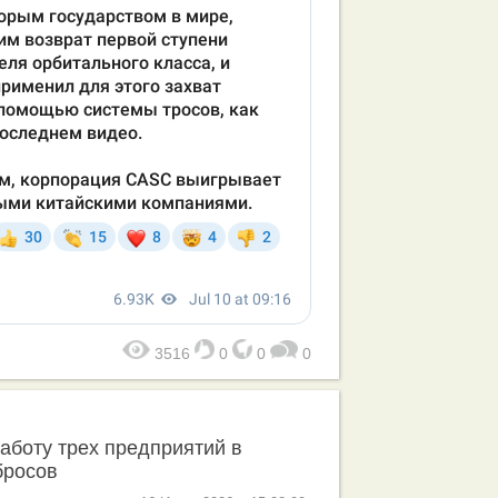
3516
0
0
0
аботу трех предприятий в
бросов