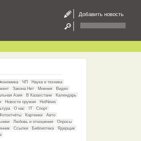
Добавить новость
Экономика
ЧП
Наука и техника
кент
Закона.Нет
Мнения
Видео
альная Азия
В Казахстане
Календарь
и
Новости оружия
HotNews
ьтура
О нас
IT
Спорт
Фотоотчёты
Картинки
Авто
ьчики
Любовь и отношения
Опросы
енник
Ссылки
Библиотека
Ядерщик
я