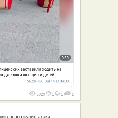
5320
1
1
1
шительно осудил атаки