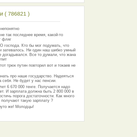
 ( 786821 )
 непонятно
 не так последнее время, какой-то
т фляг
господа. Кто бы мог подумать, что
 и затевалось. Ни один наш шибко умный
е догадывался. Все то думали, что жана
упит
тот трюк путин повторил вот и токаев не
знать про наше государство. Надеяться
 себя. Не будет у нас пенсии.
лет 6 670 000 тенге. Получается надо
ет. И зарплата должна быть 2 800 000 в
остичь порога достаточности. Как много
 получают такую зарплату ?
Круто же! Молодцы!