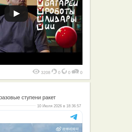
3208
0
0
0
разовые ступени ракет
10 Июля 2026 в 18:36:57