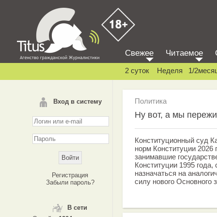
Свежее
Читаемое
2 суток
Неделя
1/2меся
Политика
Вход в систему
Ну вот, а мы переж
Конституционный суд К
норм Конституции 2026 
занимавшие государств
Конституции 1995 года, 
назначаться на аналоги
Регистрация
силу нового Основного з
Забыли пароль?
В сети