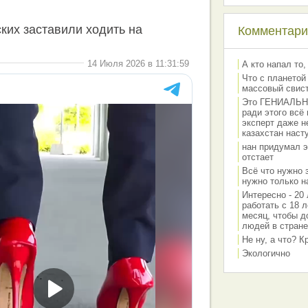
ких заставили ходить на
Комментарии
14 Июля 2026 в 11:31:59
А кто напал то,
Что с планетой
массовый свис
Это ГЕНИАЛЬНО 
ради этого всё
эксперт даже н
казахстан наст
нан придумал э
отстает
Всё что нужно 
нужно только на
Интересно - 20 
работать с 18 л
месяц, чтобы д
людей в стране
Не ну, а что? 
Экологично