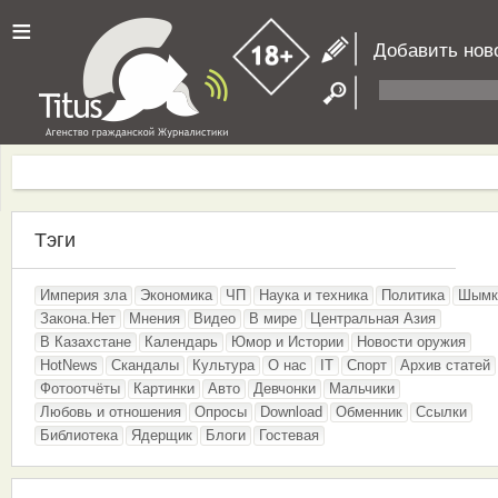
≡
Добавить нов
Тэги
Империя зла
Экономика
ЧП
Наука и техника
Политика
Шымк
Закона.Нет
Мнения
Видео
В мире
Центральная Азия
В Казахстане
Календарь
Юмор и Истории
Новости оружия
HotNews
Скандалы
Культура
О нас
IT
Спорт
Архив статей
Фотоотчёты
Картинки
Авто
Девчонки
Мальчики
Любовь и отношения
Опросы
Download
Обменник
Ссылки
Библиотека
Ядерщик
Блоги
Гостевая