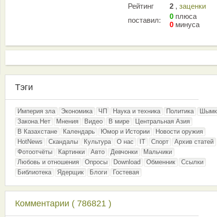
Рейтинг
2
,
заценки
0
плюса
поставил:
0
минуса
Тэги
Империя зла
Экономика
ЧП
Наука и техника
Политика
Шымк
Закона.Нет
Мнения
Видео
В мире
Центральная Азия
В Казахстане
Календарь
Юмор и Истории
Новости оружия
HotNews
Скандалы
Культура
О нас
IT
Спорт
Архив статей
Фотоотчёты
Картинки
Авто
Девчонки
Мальчики
Любовь и отношения
Опросы
Download
Обменник
Ссылки
Библиотека
Ядерщик
Блоги
Гостевая
Комментарии ( 786821 )