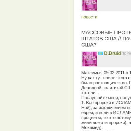
новости
МАССОВЫЕ ПРОТЕ
ШТАТОВ США // Поч
США?
D.Druid
10.0
Максимыч 09.03.2011 в 1
Ну как тут после этого
было ростовщичество. П
Денежной политикой США
хотели...
Послушайте меня, полу
1. Все пророки в ИСЛАМ
Ной), за исключением по
евреи, и если в ИСЛАМЕ
проценты, то это потому
жили все эти пророки), 
Мохамед).