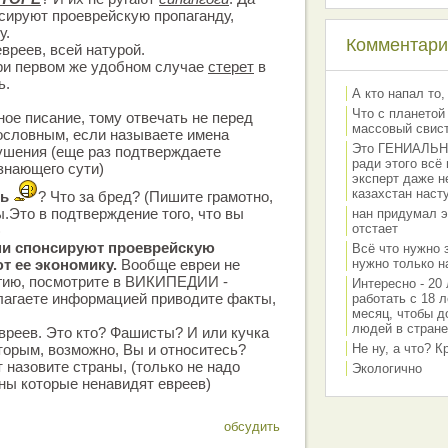
нсируют проеврейскую пропаганду,
у.
Комментарии
вреев, всей натурой.
ри первом же удобном случае
стерет
в
ь.
А кто напал то,
Что с планетой
ное писание, тому отвечать не перед
массовый свис
ословным, если называете имена
Это ГЕНИАЛЬНО 
ушения (еще раз подтверждаете
ради этого всё
знающего сути)
эксперт даже н
казахстан наст
ть
? Что за бред? (Пишите грамотно,
.Это в подтверждение того, что вы
нан придумал э
отстает
)
они спонсируют проеврейскую
Всё что нужно 
т ее экономику.
Вообще евреи не
нужно только на
гию, посмотрите в ВИКИПЕДИИ -
Интересно - 20 
агаете информацией приводите факты,
работать с 18 л
месяц, чтобы д
людей в стране
евреев. Это кто? Фашисты? И или кучка
торым, возможно, Вы и относитесь?
Не ну, а что? 
 назовите страны, (только не надо
Экологично
аны которые ненавидят евреев)
обсудить