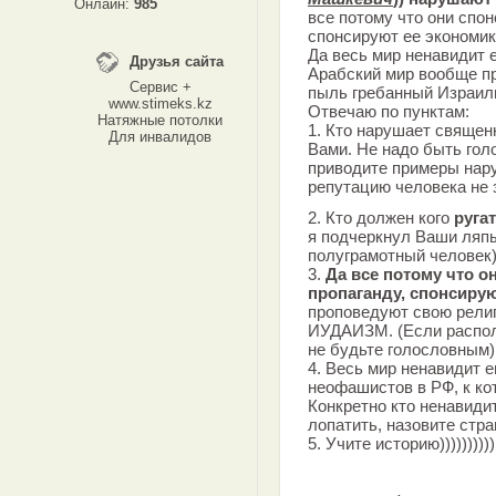
Онлайн:
985
все потому что они спо
спонсируют ее экономик
Да весь мир ненавидит е
Друзья сайта
Арабский мир вообще п
Сервис +
пыль гребанный Израил
www.stimeks.kz
Отвечаю по пунктам:
Натяжные потолки
1. Кто нарушает священ
Для инвалидов
Вами. Не надо быть гол
приводите примеры нар
репутацию человека не 
2. Кто должен кого
руга
я подчеркнул Ваши ляпы
полуграмотный человек
3.
Да все потому что 
пропаганду, спонсирую
проповедуют свою рели
ИУДАИЗМ. (Если распол
не будьте голословным)
4. Весь мир ненавидит 
неофашистов в РФ, к ко
Конкретно кто ненавидит
лопатить, назовите стр
5. Учите историю))))))))))