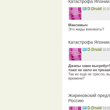
Катастрофа Японии
D.Druid
15.0
Максимыч
Это жиды виноваты?
Катастрофа Японии
D.Druid
15.0
Джапы сами выгребут!И
тоже не хило их тряха
Так их ещё не трясло, в
времени?
Жириновский предл
Россию
D.Druid
14.0