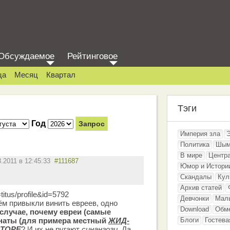
Обсуждаемое
Рейтинговое
ца
Месяц
Квартал
Тэги
Год
Империя зла
Политика
Шым
В мире
Центр
3.2011 в 12:45:33
#111687
Юмор и Истори
Скандалы
Кул
Архив статей
titus/profile&id=5792
Девчонки
Мал
ём привыкли винить евреев, одно
Download
Обм
случае, почему евреи (самые
наты (для примера местный
ЖИД-
Блоги
Гостева
ТОРЕ
? И их не ругают
синангоги
. Да