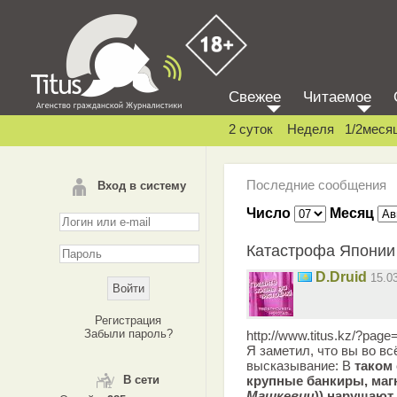
Свежее
Читаемое
2 суток
Неделя
1/2меся
Последние сообщения
Вход в систему
Число
Месяц
Катастрофа Японии
D.Druid
15.0
Регистрация
Забыли пароль?
http://www.titus.kz/?page=
Я заметил, что вы во вс
высказывание: В
таком 
В сети
крупные банкиры, маг
Машкевич
)) нарушают