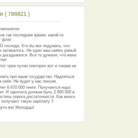
 ( 786821 )
 непонятно
 не так последнее время, какой-то
т фляг
господа. Кто бы мог подумать, что
 и затевалось. Ни один наш шибко умный
е догадывался. Все то думали, что жана
упит
тот трюк путин повторил вот и токаев не
знать про наше государство. Надеяться
 себя. Не будет у нас пенсии.
лет 6 670 000 тенге. Получается надо
ет. И зарплата должна быть 2 800 000 в
остичь порога достаточности. Как много
 получают такую зарплату ?
Круто же! Молодцы!