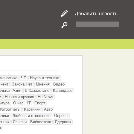
Добавить новость
Экономика
ЧП
Наука и техника
кент
Закона.Нет
Мнения
Видео
альная Азия
В Казахстане
Календарь
и
Новости оружия
HotNews
ьтура
О нас
IT
Спорт
Фотоотчёты
Картинки
Авто
ьчики
Любовь и отношения
Опросы
енник
Ссылки
Библиотека
Ядерщик
я