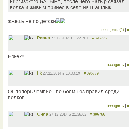
Киргизского БАТЫРА, после чего Батыр связал
волка и живым принес в село на Шашлык
жжешь не по детски
поощрить (1)
|
п
Риана
27.12.2014 в 16:21:01
# 396775
Еркек!!
поощрить
|
п
jjk
27.12.2014 в 18:08:19
# 396779
Он теперь чемпион по боям без правил среди
волков.
поощрить
|
п
Сила
27.12.2014 в 21:39:02
# 396796