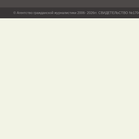
© Агентство гражданской журналистики 2006- 2026гг. СВИДЕТЕЛЬСТВО №17