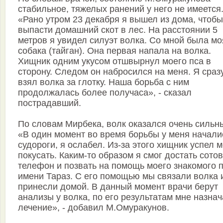
стабильное, тяжелых ранений у него не имеется
«Рано утром 23 декабря я вышел из дома, чтобы
выпасти домашний скот в лес. На расстоянии 5
метров я увидел силуэт волка. Со мной была мо
собака (тайган). Она первая напала на волка.
Хищник одним укусом отшвырнул моего пса в
сторону. Следом он набросился на меня. Я сраз
взял волка за глотку. Наша борьба с ним
продолжалась более получаса», - сказал
пострадавший.
По словам Мирбека, волк оказался очень сильн
«В один момент во время борьбы у меня начали
судороги, я ослабел. Из-за этого хищник успел 
покусать. Каким-то образом я смог достать сото
телефон и позвать на помощь моего знакомого 
имени Тараз. С его помощью мы связали волка 
принесли домой. В данный момент врачи берут
анализы у волка, по его результатам мне назнач
лечение», - добавил М.Омуракунов.