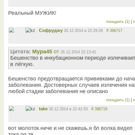
Реальный МУЖИК!
поощрить (1)
|
п
Софруджу
26.12.2014 в 22:29:29
# 396717
Цитата:
Мура45
от
26.12.2014 22:13:41
Бешенство в инкубационном периоде излечивае
в лёгкую.
Бешенство предотвращается прививками до нач
заболевания. Достоверных случаев излечения на
любой стадии заболевания не описано
поощрить (1)
|
п
take
26.12.2014 в 22:41:53
# 396719
вот молоток.ниче и не скажешь.я бл волка видел
тока по тв