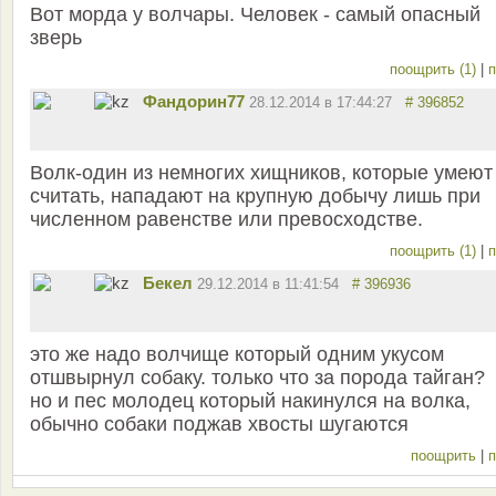
Вот морда у волчары. Человек - самый опасный
зверь
поощрить (1)
|
п
Фандорин77
28.12.2014 в 17:44:27
# 396852
Волк-один из немногих хищников, которые умеют
считать, нападают на крупную добычу лишь при
численном равенстве или превосходстве.
поощрить (1)
|
п
Бекел
29.12.2014 в 11:41:54
# 396936
это же надо волчище который одним укусом
отшвырнул собаку. только что за порода тайган?
но и пес молодец который накинулся на волка,
обычно собаки поджав хвосты шугаются
поощрить
|
п