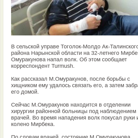
В сельской управе Тоголок-Молдо Ак-Талинског
района Нарынской области на 32-летнего Мирбе
Омуракунова напал волк. Об этом сообщает
корреспондент Turmush.
Как рассказал М.Омуракунов, после борьбы с
хищником ему удалось связать его, а затем забр
его домой.
Сейчас М.Омуракунов находится в отделении
хирургии районной больницы под наблюдением
врачей. Во время нападения волк покусал руки 
колено Мирбека.
По словам врачей, состояние М.Омуракунова