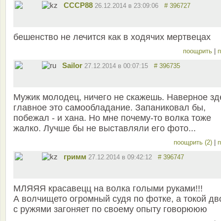
СССР88
26.12.2014 в 23:09:06
# 396727
бешенство не лечится как в ходячих мертвецах
поощрить
|
п
Sailor
27.12.2014 в 00:07:15
# 396735
Мужик молодец, ничего не скажешь. Наверное зд
главное это самообладание. Запаниковал бы,
побежал - и хана. Но мне почему-то волка тоже
жалко. Лучше бы не выставляли его фото...
поощрить (2)
|
п
гримм
27.12.2014 в 09:42:12
# 396747
МЛЯЯЯ красавецц на волка голыми руками!!!
А волчището огромный судя по фотке, а токой дв
с ружями загоняет по своему опыту говорююю