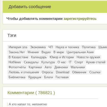
Добавить сообщение
Чтобы добавлять комментарии
зарeгиcтрирyйтeсь
Тэги
Империя зла
Экономика
ЧП
Наука и техника
Политика
Шымк
Закона.Нет
Мнения
Видео
В мире
Центральная Азия
В Казахстане
Календарь
Юмор и Истории
Новости оружия
HotNews
Скандалы
Культура
О нас
IT
Спорт
Архив статей
Фотоотчёты
Картинки
Авто
Девчонки
Мальчики
Любовь и отношения
Опросы
Download
Обменник
Ссылки
Библиотека
Ядерщик
Блоги
Гостевая
Комментарии ( 786821 )
А кто напал то, непонятно