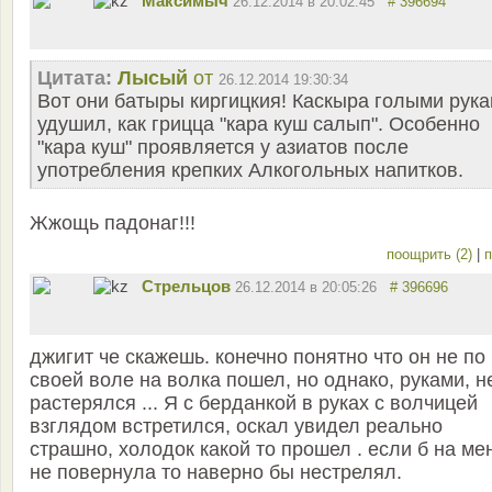
Максимыч
26.12.2014 в 20:02:45
# 396694
Цитата:
Лысый
от
26.12.2014 19:30:34
Вот они батыры киргицкия! Каскыра голыми рук
удушил, как грицца "кара кyш салып". Особенно
"кара кyш" проявляется у азиатов после
употребления крепких Алкогольных напитков.
Жжощь падонаг!!!
поощрить (2)
|
п
Стрельцов
26.12.2014 в 20:05:26
# 396696
джигит че скажешь. конечно понятно что он не по
своей воле на волка пошел, но однако, руками, н
растерялся ... Я с берданкой в руках с волчицей
взглядом встретился, оскал увидел реально
страшно, холодок какой то прошел . если б на ме
не повернула то наверно бы нестрелял.