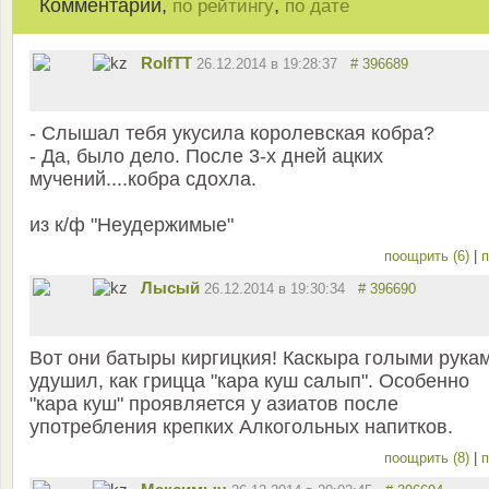
Комментарии,
,
по рейтингу
по дате
RolfTT
26.12.2014 в 19:28:37
# 396689
- Слышал тебя укусила королевская кобра?
- Да, было дело. После 3-х дней ацких
мучений....кобра сдохла.
из к/ф "Неудержимые"
поощрить (6)
|
п
Лысый
26.12.2014 в 19:30:34
# 396690
Вот они батыры киргицкия! Каскыра голыми рука
удушил, как грицца "кара кyш салып". Особенно
"кара кyш" проявляется у азиатов после
употребления крепких Алкогольных напитков.
поощрить (8)
|
п