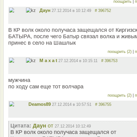
поощрить
|
п
Даун
27.12.2014 в 10:12:49
# 396752
В КР волк около получаса защещался от Киргизс
БАТЫРА, после чего Батыр связал волка и живы
принес в село на Шашлык
поощрить (2)
|
п
M a x a t
27.12.2014 в 10:15:11
# 396753
мужчина
по ходу сам еще тот волчара
поощрить (2)
|
п
Deamos89
27.12.2014 в 10:57:51
# 396755
Цитата:
Даун
от
27.12.2014 10:12:49
В КР волк около получаса защещался от