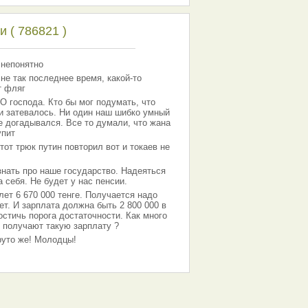
 ( 786821 )
 непонятно
 не так последнее время, какой-то
т фляг
господа. Кто бы мог подумать, что
 и затевалось. Ни один наш шибко умный
е догадывался. Все то думали, что жана
упит
тот трюк путин повторил вот и токаев не
знать про наше государство. Надеяться
 себя. Не будет у нас пенсии.
лет 6 670 000 тенге. Получается надо
ет. И зарплата должна быть 2 800 000 в
остичь порога достаточности. Как много
 получают такую зарплату ?
Круто же! Молодцы!