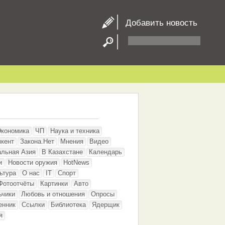
Добавить новость
Экономика
ЧП
Наука и техника
кент
Закона.Нет
Мнения
Видео
альная Азия
В Казахстане
Календарь
и
Новости оружия
HotNews
ьтура
О нас
IT
Спорт
Фотоотчёты
Картинки
Авто
ьчики
Любовь и отношения
Опросы
енник
Ссылки
Библиотека
Ядерщик
я