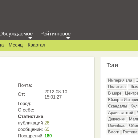
Обсуждаемое
Рейтинговое
ца
Месяц
Квартал
Тэги
Империя зла
Почта:
Политика
Шым
2012-08-10
В мире
Центр
От:
15:01:27
Юмор и Истори
Город:
Скандалы
Кул
О себе:
Архив статей
Статистика
Девчонки
Мал
публикаций
26
Download
Обм
сообщений:
69
Блоги
Гостева
Поощрений
180