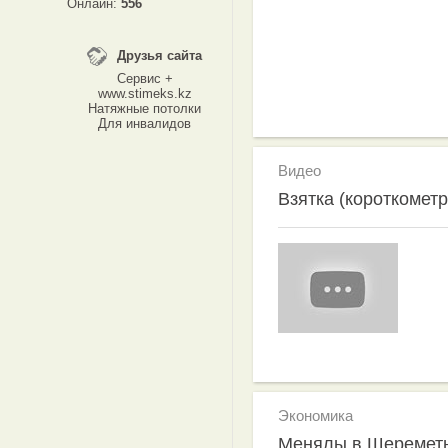
Онлайн:
556
Друзья сайта
Сервис +
www.stimeks.kz
Натяжные потолки
Для инвалидов
Видео
Взятка (короткомет
Экономика
Менялы в Шеремет