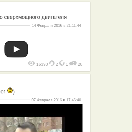
го сверхмощного двигателя
14 Февраля 2016 в 21:11:44
16390
2
1
28
рог
)
07 Февраля 2016 в 17:46:40