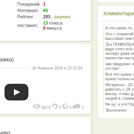
Покараний
1
Материал
65
Комментарии
Рейтинг
283
,
заценки
13
плюса
поставил:
0
минуса
А кто напал то,
Что с планетой
массовый свис
Это ГЕНИАЛЬНО 
ради этого всё
эксперт даже н
казахстан наст
ражка)
нан придумал э
16 Февраля 2019 в 23:12:54
отстает
Всё что нужно 
нужно только на
Интересно - 20 
работать с 18 л
месяц, чтобы д
людей в стране
Не ну, а что? 
8676
2
0
3
Экологично
ьево