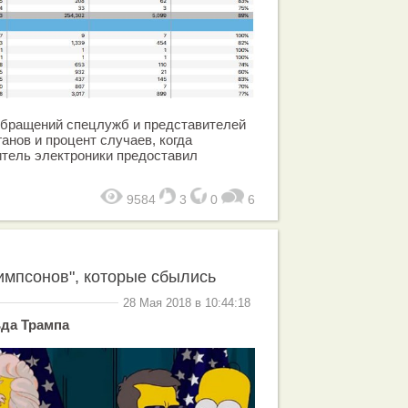
обращений спецлужб и представителей
анов и процент случаев, когда
итель электроники предоставил
9584
3
0
6
импсонов", которые сбылись
28 Мая 2018 в 10:44:18
да Трампа