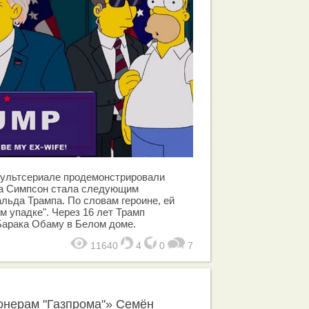
 мультсериале продемонстрировали
за Симпсон стала следующим
льда Трампа. По словам героине, ей
м упадке". Через 16 лет Трамп
Барака Обаму в Белом доме.
11640
4
0
7
онерам "Газпрома"» Семён