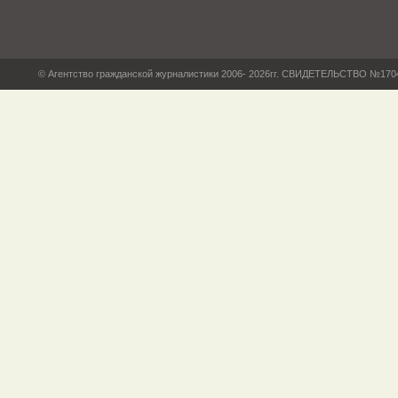
© Агентство гражданской журналистики 2006- 2026гг. СВИДЕТЕЛЬСТВО №17