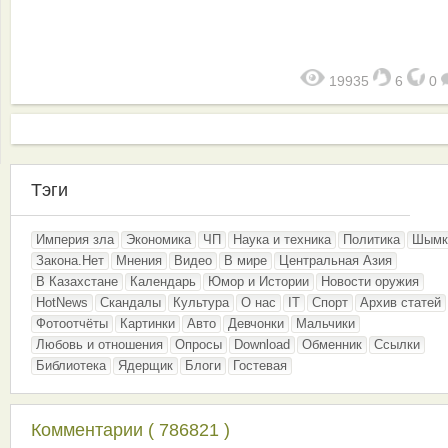
19935
6
0
Тэги
Империя зла
Экономика
ЧП
Наука и техника
Политика
Шымк
Закона.Нет
Мнения
Видео
В мире
Центральная Азия
В Казахстане
Календарь
Юмор и Истории
Новости оружия
HotNews
Скандалы
Культура
О нас
IT
Спорт
Архив статей
Фотоотчёты
Картинки
Авто
Девчонки
Мальчики
Любовь и отношения
Опросы
Download
Обменник
Ссылки
Библиотека
Ядерщик
Блоги
Гостевая
Комментарии ( 786821 )