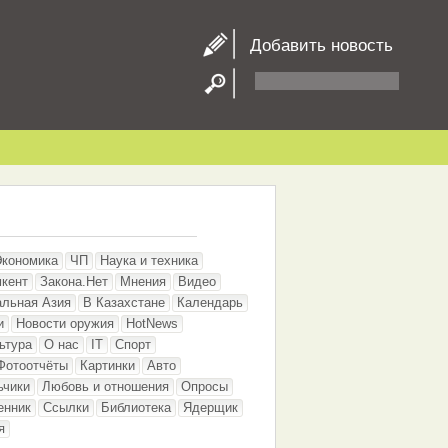
Добавить новость
Экономика
ЧП
Наука и техника
кент
Закона.Нет
Мнения
Видео
альная Азия
В Казахстане
Календарь
и
Новости оружия
HotNews
ьтура
О нас
IT
Спорт
Фотоотчёты
Картинки
Авто
ьчики
Любовь и отношения
Опросы
енник
Ссылки
Библиотека
Ядерщик
я