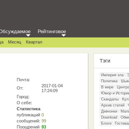
Обсуждаемое
Рейтинговое
ца
Месяц
Квартал
Тэги
Империя зла
Почта:
Политика
Шым
2017-01-04
В мире
Центр
От:
17:24:09
Юмор и Истори
Город:
Скандалы
Кул
О себе:
Архив статей
Статистика
Девчонки
Мал
публикаций
0
Download
Обм
сообщений:
99
Блоги
Гостева
Поощрений
93