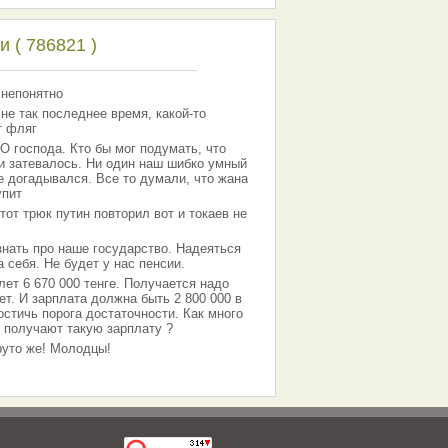
 ( 786821 )
 непонятно
 не так последнее время, какой-то
т фляг
господа. Кто бы мог подумать, что
 и затевалось. Ни один наш шибко умный
е догадывался. Все то думали, что жана
упит
тот трюк путин повторил вот и токаев не
знать про наше государство. Надеяться
 себя. Не будет у нас пенсии.
лет 6 670 000 тенге. Получается надо
ет. И зарплата должна быть 2 800 000 в
остичь порога достаточности. Как много
 получают такую зарплату ?
Круто же! Молодцы!