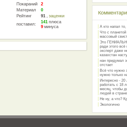
Покараний
2
Материал
0
Комментарии
Рейтинг
91
,
заценки
141
плюса
поставил:
9
минуса
А кто напал то,
Что с планетой
массовый свис
Это ГЕНИАЛЬНО 
ради этого всё
эксперт даже н
казахстан наст
нан придумал э
отстает
Всё что нужно 
нужно только на
Интересно - 20 
работать с 18 л
месяц, чтобы д
людей в стране
Не ну, а что? 
Экологично