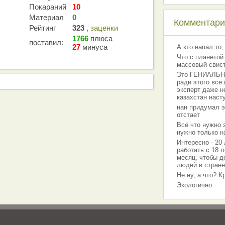
Покараний
10
Материал
0
Комментарии
Рейтинг
323
,
заценки
1766
плюса
поставил:
27
минуса
А кто напал то,
Что с планетой
массовый свис
Это ГЕНИАЛЬНО 
ради этого всё
эксперт даже н
казахстан наст
нан придумал э
отстает
Всё что нужно 
нужно только на
Интересно - 20 
работать с 18 л
месяц, чтобы д
людей в стране
Не ну, а что? 
Экологично