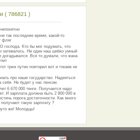
 ( 786821 )
 непонятно
 не так последнее время, какой-то
т фляг
господа. Кто бы мог подумать, что
 и затевалось. Ни один наш шибко умный
е догадывался. Все то думали, что жана
упит
тот трюк путин повторил вот и токаев не
знать про наше государство. Надеяться
 себя. Не будет у нас пенсии.
лет 6 670 000 тенге. Получается надо
ет. И зарплата должна быть 2 800 000 в
остичь порога достаточности. Как много
 получают такую зарплату ?
Круто же! Молодцы!