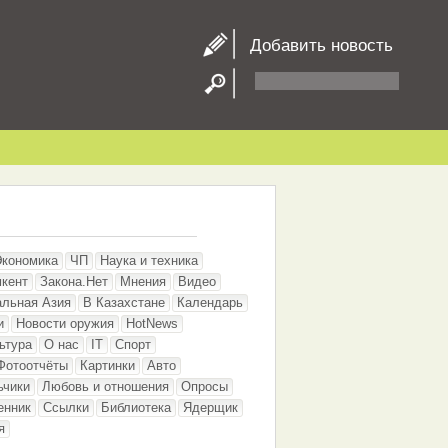
Добавить новость
Экономика
ЧП
Наука и техника
кент
Закона.Нет
Мнения
Видео
альная Азия
В Казахстане
Календарь
и
Новости оружия
HotNews
ьтура
О нас
IT
Спорт
Фотоотчёты
Картинки
Авто
ьчики
Любовь и отношения
Опросы
енник
Ссылки
Библиотека
Ядерщик
я