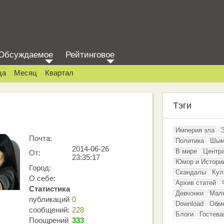
Обсуждаемое
Рейтинговое
ца
Месяц
Квартал
Тэги
Империя зла
Почта:
Политика
Шым
2014-06-26
В мире
Центр
От:
23:35:17
Юмор и Истори
Город:
Скандалы
Кул
О себе:
Архив статей
Статистика
Девчонки
Мал
публикаций
0
Download
Обм
сообщений:
228
Блоги
Гостева
Поощрений
333