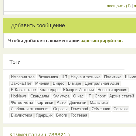
поощрить (1)
|
п
Добавить сообщение
Чтобы добавлять комментарии
зарeгиcтрирyйтeсь
Тэги
Империя зла
Экономика
ЧП
Наука и техника
Политика
Шымк
Закона.Нет
Мнения
Видео
В мире
Центральная Азия
В Казахстане
Календарь
Юмор и Истории
Новости оружия
HotNews
Скандалы
Культура
О нас
IT
Спорт
Архив статей
Фотоотчёты
Картинки
Авто
Девчонки
Мальчики
Любовь и отношения
Опросы
Download
Обменник
Ссылки
Библиотека
Ядерщик
Блоги
Гостевая
Комментарии ( 786821 )