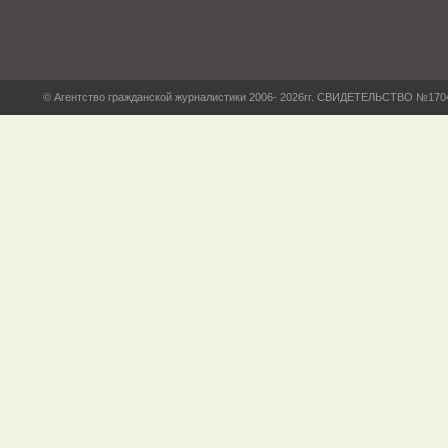
© Агентство гражданской журналистики 2006- 2026гг. СВИДЕТЕЛЬСТВО №17