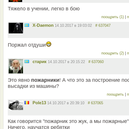
Тяжело в учении, легко в бою
поощрить (1)
|
п
X-Daemon
14.10.2017 в 19:03:02
# 637047
Поржал отдуши
поощрить (2)
|
п
старик
14.10.2017 в 20:15:22
# 637060
Это явно
пожарники
! А что это за построение по
высадки из машины?
поощрить
|
п
Pole13
14.10.2017 в 20:39:10
# 637065
Как говорится "пожарник это жук, а мы пожарные" 
Ничего, научатся ребятки