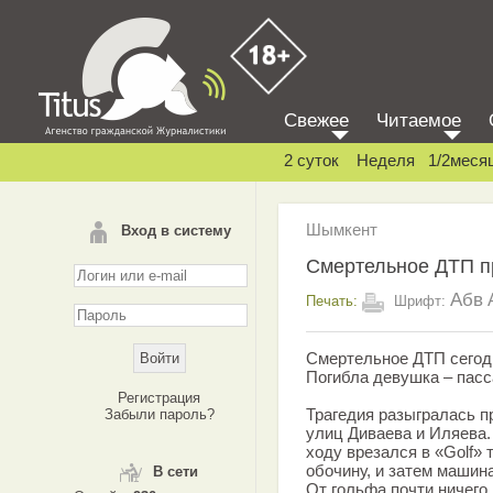
Свежее
Читаемое
2 суток
Неделя
1/2меся
Шымкент
Вход в систему
Смертельное ДТП п
Абв
Печать:
Шрифт:
Смертельное ДТП сегод
Погибла девушка – пасс
Регистрация
Трагедия разыгралась п
Забыли пароль?
улиц Диваева и Иляева.
ходу врезался в «Golf»
обочину, и затем машина
В сети
От гольфа почти ничего 