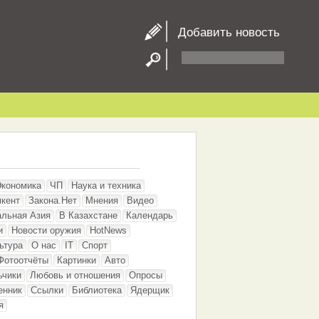
Добавить новость
Экономика
ЧП
Наука и техника
кент
Закона.Нет
Мнения
Видео
альная Азия
В Казахстане
Календарь
и
Новости оружия
HotNews
ьтура
О нас
IT
Спорт
Фотоотчёты
Картинки
Авто
ьчики
Любовь и отношения
Опросы
енник
Ссылки
Библиотека
Ядерщик
я