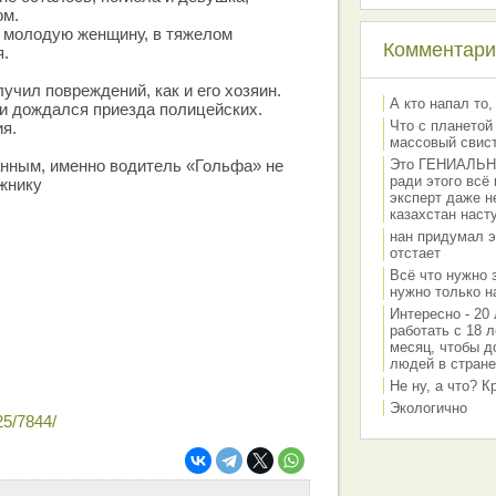
ом.
 молодую женщину, в тяжелом
Комментарии
я.
учил повреждений, как и его хозяин.
А кто напал то,
и дождался приезда полицейских.
Что с планетой
ия.
массовый свис
нным, именно водитель «Гольфа» не
Это ГЕНИАЛЬНО 
ради этого всё
жнику
эксперт даже н
казахстан наст
нан придумал э
отстает
Всё что нужно 
нужно только на
Интересно - 20 
работать с 18 л
месяц, чтобы д
людей в стране
Не ну, а что? 
Экологично
25/7844/