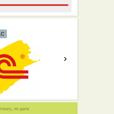
,
йтингу
по дате