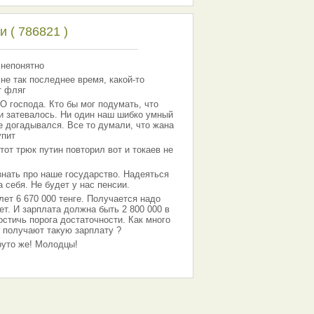
 ( 786821 )
 непонятно
 не так последнее время, какой-то
т фляг
господа. Кто бы мог подумать, что
 и затевалось. Ни один наш шибко умный
е догадывался. Все то думали, что жана
упит
тот трюк путин повторил вот и токаев не
знать про наше государство. Надеяться
 себя. Не будет у нас пенсии.
лет 6 670 000 тенге. Получается надо
ет. И зарплата должна быть 2 800 000 в
остичь порога достаточности. Как много
 получают такую зарплату ?
Круто же! Молодцы!