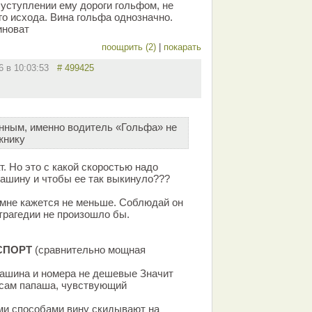
 уступлении ему дороги гольфом, не
о исхода. Вина гольфа однозначно.
иноват
поощрить (2)
|
покарать
16 в 10:03:53
# 499425
нным, именно водитель «Гольфа» не
жнику
. Но это с какой скоростью надо
машину и чтобы ее так выкинуло???
мне кажется не меньше. Соблюдай он
трагедии не произошло бы.
СПОРТ
(сравнительно мощная
машина и номера не дешевые Значит
 сам папаша, чувствующий
еми способами вину скидывают на