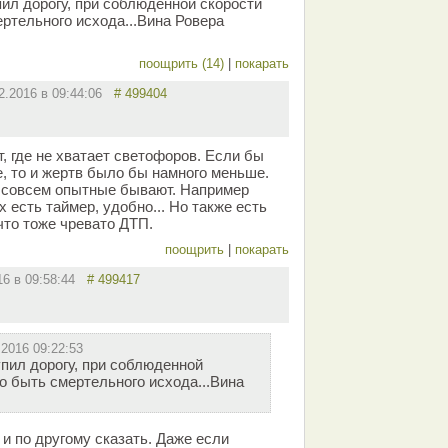
пил дорогу, при соблюденной скорости
ртельного исхода...Вина Ровера
поощрить (14)
|
покарать
2.2016 в 09:44:06
# 499404
т, где не хватает светофоров. Если бы
 то и жертв было бы намного меньше.
 совсем опытные бывают. Например
 есть таймер, удобно... Но также есть
что тоже чревато ДТП.
поощрить
|
покарать
16 в 09:58:44
# 499417
.2016 09:22:53
упил дорогу, при соблюденной
о быть смертельного исхода...Вина
 и по другому сказать. Даже если