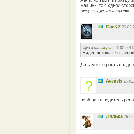
жаль, но там и в правду
машины то с одной сторо
лезут с другой стороны.
DanKZ
26.02.
Цитата:
spy
от
26.02.2016
Видео покажет кто винова
Да там и скорость внедо
Avensis
26.02
вообще-то водитель ренж
Лялька
26.02