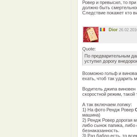
Ровер и превысил, то при
должно быть смертельног
Следствие покажет кто в
Dior
26.02.20
Quote:
По предварительным да
уступил дорогу внедоро
Возможно гольф и виноват
ехать, чтоб так ударить 
Водитель джипа виновен 
скоростной режим, такой 
А так включаем логику:
1) На фото Рендж Ровер
машина)
2) Рендж Ровер дорогая 
либо сынок папика, либо
безнаказанность.
3) Раз бабло есть, то вс