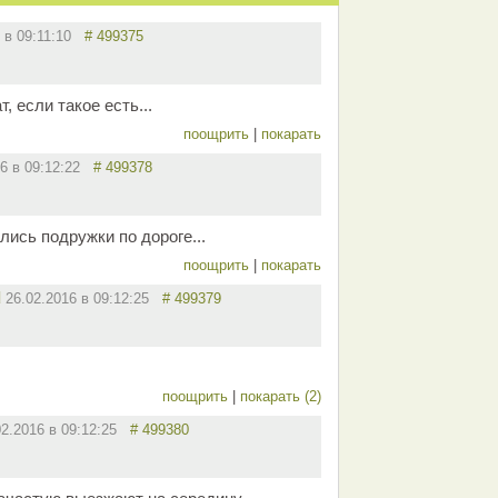
6 в 09:11:10
# 499375
, если такое есть...
поощрить
|
покарать
16 в 09:12:22
# 499378
ись подружки по дороге...
поощрить
|
покарать
d
26.02.2016 в 09:12:25
# 499379
поощрить
|
покарать (2)
02.2016 в 09:12:25
# 499380