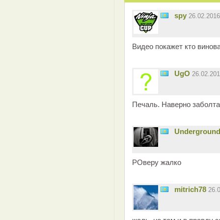
spy
26.02.201
Видео покажет кто виноват
UgO
26.02.20
Печаль. Наверно заболтал
Undergroun
РОверу жалко
mitrich78
26.