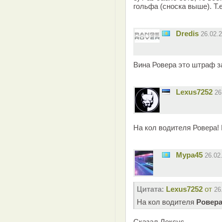
гольфа (сноска выше). Т.е.
Dredis
26.02.
Вина Ровера это штраф за
Lexus7252
26
На кол водителя Ровера!
Мура45
26.02
Цитата:
Lexus7252
от
26
На кол водителя
Ровер
Сказал Лексус