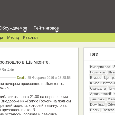
Обсуждаемое
Рейтинговое
ца
Месяц
Квартал
Тэги
роизошло в Шымкенте.
Империя зла
Абв
Абв
Политика
Шым
Dredis
25 Февраля 2016 в 23:28:55
В мире
Центр
Юмор и Истори
ня вечером произошло в Шымкенте.
ажир.
Скандалы
Кул
Архив статей
риблизительно в 21.00 на пересечении
Девчонки
Мал
 Внедорожник «Range Rover» на полном
Download
Обм
 третьей модели, который выкинуло за
 врезалась в столб.
Блоги
Гостева
не осталось, погибла и девушка,