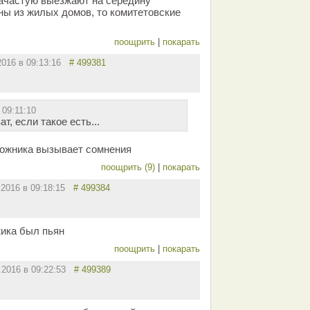
 зачастую выезжают на середину
ны из жилых домов, то комитетовские
поощрить
|
покарать
2016 в 09:13:16
# 499381
 09:11:10
т, если такое есть...
рожника вызывает сомнения
поощрить (9)
|
покарать
.2016 в 09:18:15
# 499384
ика был пьян
поощрить
|
покарать
.2016 в 09:22:53
# 499389