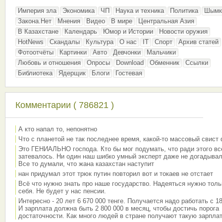
Империя зла
Экономика
ЧП
Наука и техника
Политика
Шымк
Закона.Нет
Мнения
Видео
В мире
Центральная Азия
В Казахстане
Календарь
Юмор и Истории
Новости оружия
HotNews
Скандалы
Культура
О нас
IT
Спорт
Архив статей
Фотоотчёты
Картинки
Авто
Девчонки
Мальчики
Любовь и отношения
Опросы
Download
Обменник
Ссылки
Библиотека
Ядерщик
Блоги
Гостевая
Комментарии ( 786821 )
А кто напал то, непонятно
Что с планетой не так последнее время, какой-то массовый свист
Это ГЕНИАЛЬНО господа. Кто бы мог подумать, что ради этого вс
затевалось. Ни один наш шибко умный эксперт даже не догадывал
Все то думали, что жана казахстан наступит
нан придумал этот трюк путин повторил вот и токаев не отстает
Всё что нужно знать про наше государство. Надеяться нужно толь
себя. Не будет у нас пенсии.
Интересно - 20 лет 6 670 000 тенге. Получается надо работать с 18
И зарплата должна быть 2 800 000 в месяц, чтобы достичь порога
достаточности. Как много людей в стране получают такую зарплат