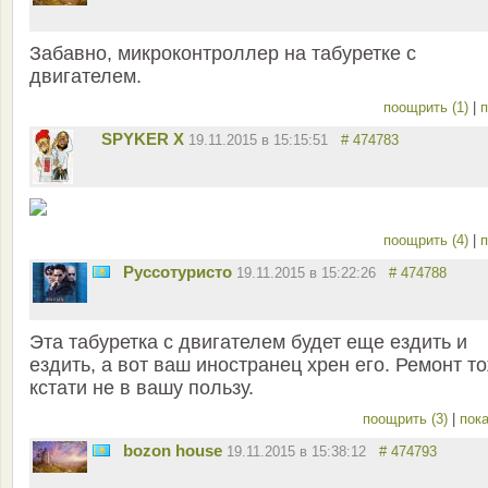
Забавно, микроконтроллер на табуретке с
двигателем.
поощрить (1)
|
п
SPYKER X
19.11.2015 в 15:15:51
# 474783
поощрить (4)
|
п
Руссотуристо
19.11.2015 в 15:22:26
# 474788
Эта табуретка с двигателем будет еще ездить и
ездить, а вот ваш иностранец хрен его. Ремонт т
кстати не в вашу пользу.
поощрить (3)
|
пока
bozon house
19.11.2015 в 15:38:12
# 474793