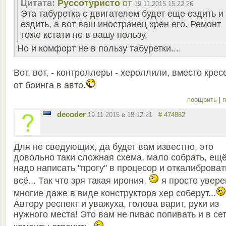
Цитата:
Руссотуристо
от
19.11.2015 15:22:26
Эта табуретка с двигателем будет еще ездить и
ездить, а вот ваш иностранец хрен его. Ремонт
тоже кстати не в вашу пользу.
Но и комфорт не в пользу табуретки....
Вот, вот, - контроллеры - хероллили, вместо крес
от боинга в авто.
поощрить
|
п
decoder
19.11.2015 в 18:12:21
# 474882
Для не сведующих, да будет вам известно, это
довольно таки сложная схема, мало собрать, ещ
надо написать "прогу" в процесор и откалиброват
всё... Так что зря такая ирония,
я просто увере
многие даже в виде конструктора хер соберут...
Автору респект и уважуха, голова варит, руки из
нужного места! Это вам не пивас попивать и в се