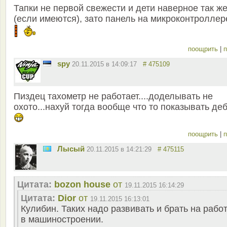
Тапки не первой свежести и дети наверное так ж
(если имеются), зато панель на микроконтроллер
поощрить
|
п
spy
20.11.2015 в 14:09:17
# 475109
Пиздец тахометр не работает....доделывать не
охото...нахуй тогда вообще что то показывать де
поощрить
|
п
Лысый
20.11.2015 в 14:21:29
# 475115
Цитата:
bozon house
от
19.11.2015 16:14:29
Цитата:
Dior
от
19.11.2015 16:13:01
Кулибин. Таких надо развивать и брать на рабо
в машиностроении.