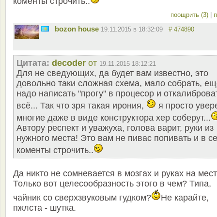
коменты строчить..
поощрить (3)
|
п
bozon house
19.11.2015 в 18:32:09
# 474890
Цитата:
decoder
от
19.11.2015 18:12:21
Для не сведующих, да будет вам известно, это
довольно таки сложная схема, мало собрать, ещ
надо написать "прогу" в процесор и откалиброва
всё... Так что зря такая ирония,
я просто увер
многие даже в виде конструктора хер соберут...
Автору респект и уважуха, голова варит, руки из
нужного места! Это вам не пивас попивать и в с
коменты строчить..
Да никто не сомневается в мозгах и руках на мест
Только вот целесообразность этого в чем? Типа,
чайник со сверхзвуковым гудком?
Не карайте,
пжлста - шутка.