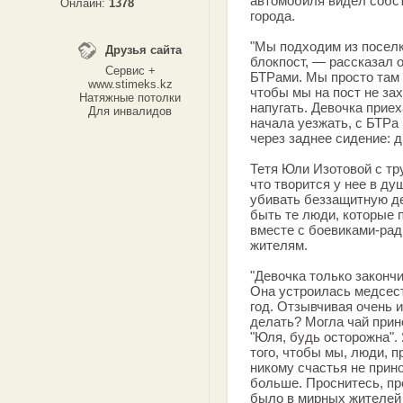
автомобиля видел собс
Онлайн:
1378
города.
"Мы подходим из поселк
Друзья сайта
блокпост, — рассказал 
Сервис +
БТРами. Мы просто там ш
www.stimeks.kz
чтобы мы на пост не за
Натяжные потолки
напугать. Девочка приех
Для инвалидов
начала уезжать, с БТРа
через заднее сидение: д
Тетя Юли Изотовой с тр
что творится у нее в ду
убивать беззащитную де
быть те люди, которые 
вместе с боевиками-рад
жителям.
"Девочка только законч
Она устроилась медсестр
год. Отзывчивая очень и
делать? Могла чай прин
"Юля, будь осторожна".
того, чтобы мы, люди, п
никому счастья не прин
больше. Проснитесь, пр
было в мирных жителей 