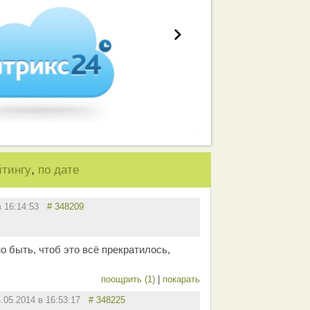
,
йтингу
по дате
 в 16:14:53
# 348209
 быть, чтоб это всё прекратилось,
поощрить (1)
|
покарать
4.05.2014 в 16:53:17
# 348225