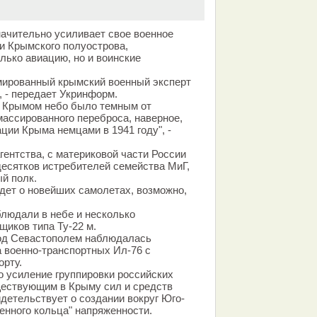
ачительно усиливает свое военное
ии Крымского полуострова,
лько авиацию, но и воинские
ированный крымский военный эксперт
, - передает Укринформ.
д Крымом небо было темным от
массированного переброса, наверное,
ции Крыма немцами в 1941 году", -
гентства, с материковой части России
есятков истребителей семейства МиГ,
ый полк.
идет о новейших самолетах, возможно,
блюдали в небе и несколько
иков типа Ту-22 м.
од Севастополем наблюдалась
а военно-транспортных Ил-76 с
орту.
о усиление группировки российских
ществующим в Крыму сил и средств
детельствует о создании вокруг Юго-
енного кольца" напряженности.