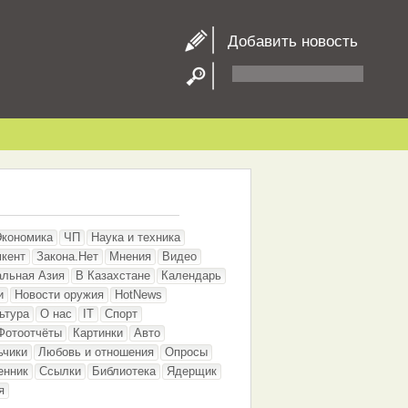
Добавить новость
Экономика
ЧП
Наука и техника
кент
Закона.Нет
Мнения
Видео
альная Азия
В Казахстане
Календарь
и
Новости оружия
HotNews
ьтура
О нас
IT
Спорт
Фотоотчёты
Картинки
Авто
ьчики
Любовь и отношения
Опросы
енник
Ссылки
Библиотека
Ядерщик
я