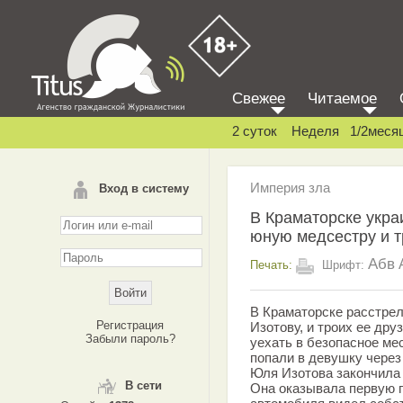
Свежее
Читаемое
2 суток
Неделя
1/2меся
Империя зла
Вход в систему
В Краматорске укра
юную медсестру и т
Абв
Печать:
Шрифт:
В Краматорске расстре
Регистрация
Изотову, и троих ее др
Забыли пароль?
уехать в безопасное мес
попали в девушку через
Юля Изотова закончила
В сети
Она оказывала первую 