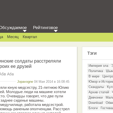
Обсуждаемое
Рейтинговое
ца
Месяц
Квартал
Тэги
инские солдаты расстреляли
роих ее друзей
Империя зла
Политика
Шым
Абв
Абв
В мире
Центр
Jopavogne
04 Мая 2014 в 16:08:45
Юмор и Истори
Скандалы
Кул
ляли юную медсестру, 21-летнюю Юлию
узей. Молодые люди на машине хотели
Архив статей
то. Очевидцы говорят, что две пули
Девчонки
Мал
 заднее сиденье машины.
Download
Обм
 медучилище, работала медсестрой.
Блоги
Гостева
помощь раненым ополченцам. Расстрел