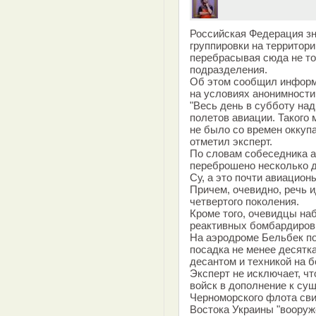
Российская Федерация зн
группировки на территор
перебрасывая сюда не то
подразделения.
Об этом сообщил информ
на условиях анонимности
"Весь день в субботу на
полетов авиации. Такого 
не было со времен оккупа
отметил эксперт.
По словам собеседника а
переброшено несколько д
Су, а это почти авиацион
Причем, очевидно, речь 
четвертого поколения.
Кроме того, очевидцы на
реактивных бомбардировщ
На аэродроме Бельбек п
посадка не менее десятк
десантом и техникой на б
Эксперт не исключает, чт
войск в дополнение к су
Черноморского флота сви
Востока Украины "вооруж