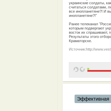
украинские солдаты, как
считаться солдатами, л
все инопланетяне?! И в
инопланетяне?!"
Ранее телеканал "Росси
которым подвергают укр
восток их спрашивают, 
Результаты этого отбора
Краматорске.
Источник:http://www.vest
Эффективная 