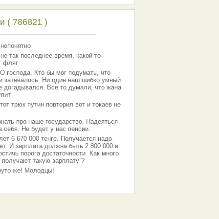
 ( 786821 )
 непонятно
 не так последнее время, какой-то
т фляг
господа. Кто бы мог подумать, что
 и затевалось. Ни один наш шибко умный
е догадывался. Все то думали, что жана
упит
тот трюк путин повторил вот и токаев не
знать про наше государство. Надеяться
 себя. Не будет у нас пенсии.
лет 6 670 000 тенге. Получается надо
ет. И зарплата должна быть 2 800 000 в
остичь порога достаточности. Как много
 получают такую зарплату ?
Круто же! Молодцы!