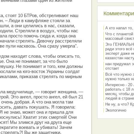
твенными глазами один из жителей
Комментарии
а, стоят 10 БТРов, обстреливают наш
он. – Люди в камуфляже стояли за
ли, а они целились в нас, сказали,
А кто напал то,
ходили. Стреляли в воздух, чтобы нас
Что с планетой
ала просто помочь сюда и, когда она
массовый свис
 начали стрелять. Девочку расстреляли
Это ГЕНИАЛЬНО 
ве пули насквозь. Она сразу умерла".
ради этого всё
эксперт даже н
удом находит слова, чтобы описать то,
казахстан наст
ше. Она не понимает, за что было
нан придумал э
вушку. Не понимает и того, кем должны
отстает
послали на юго-восток Украины солдат
Всё что нужно 
икалами, приказав стрелять по мирным
нужно только на
Интересно - 20 
работать с 18 л
ила медучилище, — говорит женщина. —
месяц, чтобы д
ой. Это ангел, просто ангел, ей был 21
людей в стране
 очень добрая. А что она могла там
Не ну, а что? 
осить, давать покушать. Я говорила:
Экологично
 Я не знаю, может она и пришла для
роснулись! Хватит этих смертей! Они
осят! Мы злимся друг на друга еще
екратите воевать и убивать! Зачем
стрелять?! Вы же защитники,