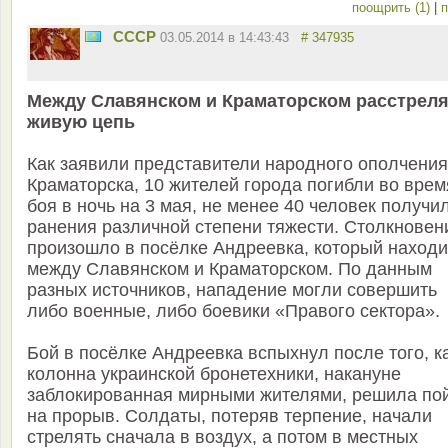
поощрить (1)
|
п
СССР
03.05.2014 в 14:43:43
# 347935
Между Славянском и Краматорском расстрел
живую цепь
Как заявили представители народного ополчения
Краматорска, 10 жителей города погибли во врем
боя в ночь на 3 мая, не менее 40 человек получи
ранения различной степени тяжести. Cтолкновен
произошло в посёлке Андреевка, который находи
между Славянском и Краматорском. По данным
разных источников, нападение могли совершить
либо военные, либо боевики «Правого сектора».
Бой в посёлке Андреевка вспыхнул после того, к
колонна украинской бронетехники, накануне
заблокированная мирными жителями, решила по
на прорыв. Солдаты, потеряв терпение, начали
стрелять сначала в воздух, а потом в местных