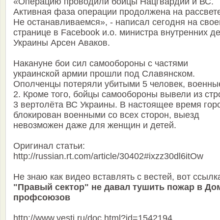
«Операцию проводили бойцы Нацгвардии и ВС.
Активная фаза операции продолжена на рассвете
Не останавливаемся», - написал сегодня на свое
странице в Facebook и.о. министра внутренних д
Украины Арсен Аваков.
Накануне бои сил самообороны с частями
украинской армии прошли под Славянском.
Ополченцы потеряли убитыми 5 человек, военные
2. Кроме того, бойцы самообороны вывели из стр
3 вертолёта ВС Украины. В настоящее время гор
блокирован военными со всех сторон, выезд
невозможен даже для женщин и детей.
Оригинал статьи:
http://russian.rt.com/article/30402#ixzz30dl6itOw
Не знаю как видео вставлять с вестей, вот ссылк
"Правый сектор" не давал тушить пожар в До
профсоюзов
http://www.vesti.ru/doc.html?id=1542194