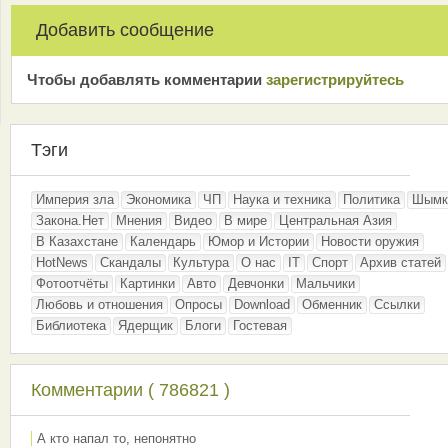
Добавить сообщение
Чтобы добавлять комментарии
зарeгиcтрирyйтeсь
Тэги
Империя зла
Экономика
ЧП
Наука и техника
Политика
Шымк
Закона.Нет
Мнения
Видео
В мире
Центральная Азия
В Казахстане
Календарь
Юмор и Истории
Новости оружия
HotNews
Скандалы
Культура
О нас
IT
Спорт
Архив статей
Фотоотчёты
Картинки
Авто
Девчонки
Мальчики
Любовь и отношения
Опросы
Download
Обменник
Ссылки
Библиотека
Ядерщик
Блоги
Гостевая
Комментарии ( 786821 )
А кто напал то, непонятно