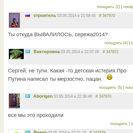
поощрить (2)
|
покар
строитель
03.05.2014 в 21:59:45
# 347970
Ты откуда ВЫВАЛИЛОСЬ, сережа2014?
поощрить (4)
|
п
Викторовна
03.05.2014 в 22:07:05
# 347972
Сергей, не тупи. Какая -то детская истерия.Про
Путина написал ты мерзостно, пацан.
поощрить (5)
|
пока
Aborigen
03.05.2014 в 22:36:48
# 347976
все мы это проходили
поощрить
|
п
Риана
03.05.2014 в 23:21:19
# 347979