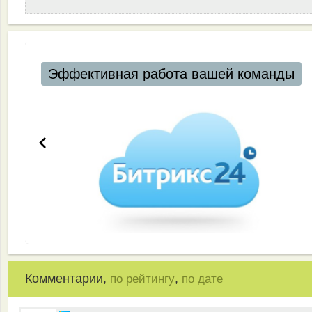
Автоматизация ресторанов и кафе
Комментарии,
,
по рейтингу
по дате