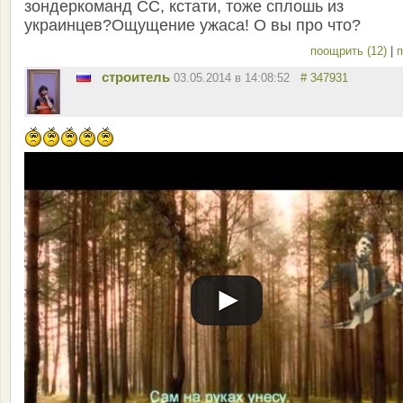
зондеркоманд СС, кстати, тоже сплошь из
украинцев?Ощущение ужаса! О вы про что?
поощрить (12)
|
п
строитель
03.05.2014 в 14:08:52
# 347931