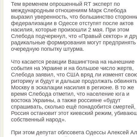
Тем временем опрошенный RT эксперт по
международным отношениям Марк Слебода
выразил уверенность, что большинство сторонн
федерализации в Одессе отступят после актов
насилия, которые произошли 2 мая. При этом
Слебода подчеркнул, что «Правый сектор» и др
радикальные формирования могут предпринять
очередную попытку штурма.
Что касается реакции Вашингтона на нынешние
события на Украине и на большое число жертв,
Слебода заявил, что США вряд ли изменят сво
риторику и будут и дальше продолжать обвинят
Москву в эскалации насилия в регионе. В то же
время Слебода отметил, что население юга и
востока Украины, а также россияне «будут
спрашивать, сколько ещё понадобится смертей,
Россия остановит этот киевский режим, убиваю
собственный народ».
При этом депутат облсовета Одессы Алексей А