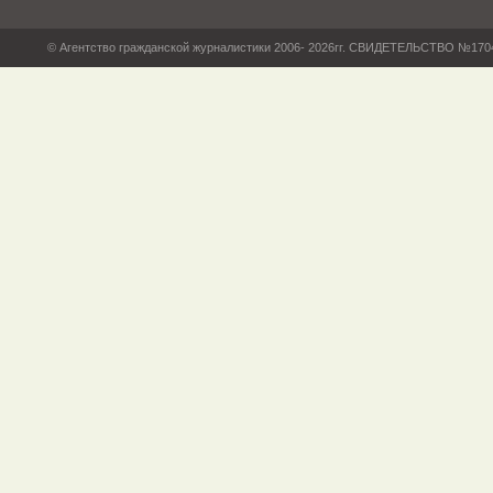
© Агентство гражданской журналистики 2006- 2026гг. СВИДЕТЕЛЬСТВО №17