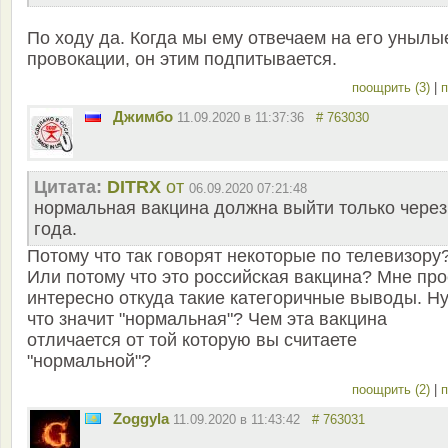
По ходу да. Когда мы ему отвечаем на его унылы
провокации, он этим подпитывается.
поощрить (3)
|
п
Джимбо
11.09.2020 в 11:37:36
# 763030
Цитата:
DITRX
от
06.09.2020 07:21:48
нормальная вакцина должна выйти только через
года.
Потому что так говорят некоторые по телевизору
Или потому что это российская вакцина? Мне про
интересно откуда такие категоричные выводы. Ну
что значит "нормальная"? Чем эта вакцина
отличается от той которую вы считаете
"нормальной"?
поощрить (2)
|
п
Zoggyla
11.09.2020 в 11:43:42
# 763031