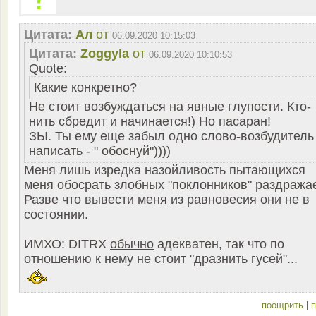
Цитата:
Ал
от
06.09.2020 10:15:03
Цитата:
Zoggyla
от
06.09.2020 10:10:53
Quote:
Какие конкретно?
Не стоит возбуждаться на явные глупости. Кто-
нить сбредит и начинается!) Но пасаран!
ЗЫ. Ты ему еще забыл одно слово-возбудитель
написать - " обоснуй"))))
Меня лишь изредка назойливость пытающихся
меня обосрать злобных "поклонников" раздражае
Разве что вывести меня из равновесия они не в
состоянии.
ИМХО: DITRX
обычно
адекватен, так что по
отношению к нему не стоит "дразнить гусей"...
поощрить
|
п