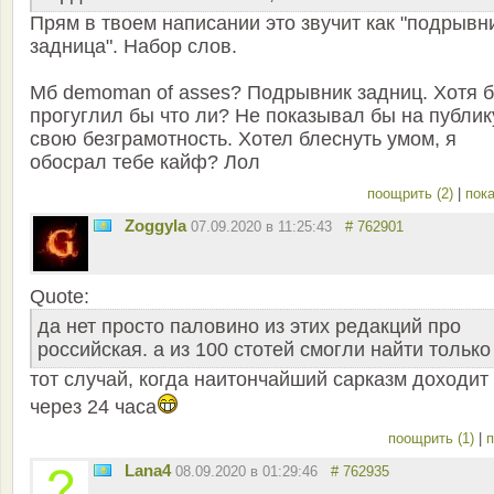
Прям в твоем написании это звучит как "подрывн
задница". Набор слов.
Мб demoman of asses? Подрывник задниц. Хотя 
прогуглил бы что ли? Не показывал бы на публик
свою безграмотность. Хотел блеснуть умом, я
обосрал тебе кайф? Лол
поощрить (2)
|
пока
Zoggyla
07.09.2020 в 11:25:43
# 762901
Quote:
да нет просто паловино из этих редакций про
российская. а из 100 стотей смогли найти только
тот случай, когда наитончайший сарказм доходит
через 24 часа
поощрить (1)
|
п
Lana4
08.09.2020 в 01:29:46
# 762935