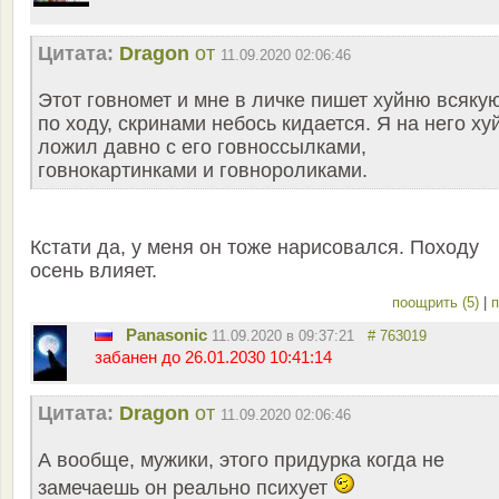
Цитата:
Dragon
от
11.09.2020 02:06:46
Этот говномет и мне в личке пишет хуйню всяку
по ходу, скринами небось кидается. Я на него ху
ложил давно с его говноссылками,
говнокартинками и говнороликами.
Кстати да, у меня он тоже нарисовался. Походу
осень влияет.
поощрить (5)
|
п
Panasonic
11.09.2020 в 09:37:21
# 763019
забанен до 26.01.2030 10:41:14
Цитата:
Dragon
от
11.09.2020 02:06:46
А вообще, мужики, этого придурка когда не
замечаешь он реально психует