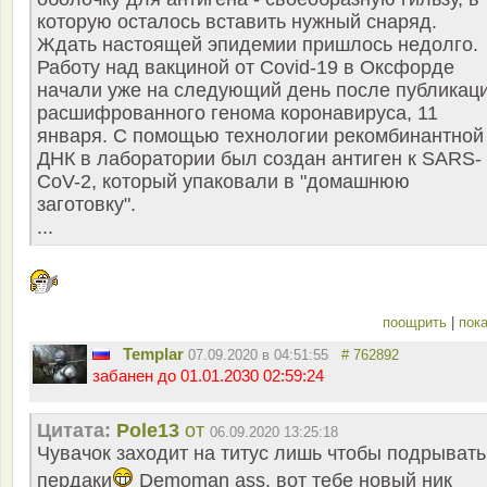
которую осталось вставить нужный снаряд.
Ждать настоящей эпидемии пришлось недолго.
Работу над вакциной от Covid-19 в Оксфорде
начали уже на следующий день после публикац
расшифрованного генома коронавируса, 11
января. С помощью технологии рекомбинантной
ДНК в лаборатории был создан антиген к SARS-
CoV-2, который упаковали в "домашнюю
заготовку".
...
поощрить
|
пока
Templar
07.09.2020 в 04:51:55
# 762892
забанен до 01.01.2030 02:59:24
Цитата:
Pole13
от
06.09.2020 13:25:18
Чувачок заходит на титус лишь чтобы подрывать
пердаки
Demoman ass, вот тебе новый ник