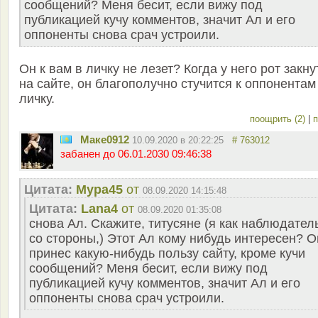
сообщений? Меня бесит, если вижу под
публикацией кучу комментов, значит Ал и его
оппоненты снова срач устроили.
Он к вам в личку не лезет? Когда у него рот закну
на сайте, он благополучно стучится к оппонентам
личку.
поощрить (2)
|
п
Маке0912
10.09.2020 в 20:22:25
# 763012
забанен до 06.01.2030 09:46:38
Цитата:
Мура45
от
08.09.2020 14:15:48
Цитата:
Lana4
от
08.09.2020 01:35:08
снова Ал. Скажите, титусяне (я как наблюдател
со стороны,) Этот Ал кому нибудь интересен? О
принес какую-нибудь пользу сайту, кроме кучи
сообщений? Меня бесит, если вижу под
публикацией кучу комментов, значит Ал и его
оппоненты снова срач устроили.