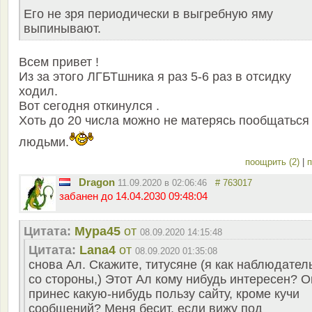
Его не зря периодически в выгребную яму
выпинывают.
Всем привет !
Из за этого ЛГБТшника я раз 5-6 раз в отсидку
ходил.
Вот сегодня откинулся .
Хоть до 20 числа можно не матерясь пообщаться
людьми.
поощрить (2)
|
п
Dragon
11.09.2020 в 02:06:46
# 763017
забанен до 14.04.2030 09:48:04
Цитата:
Мура45
от
08.09.2020 14:15:48
Цитата:
Lana4
от
08.09.2020 01:35:08
снова Ал. Скажите, титусяне (я как наблюдател
со стороны,) Этот Ал кому нибудь интересен? О
принес какую-нибудь пользу сайту, кроме кучи
сообщений? Меня бесит, если вижу под