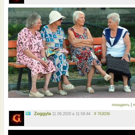
поощрить
|
п
Zoggyla
11.09.2020 в 11:59:44
# 763036