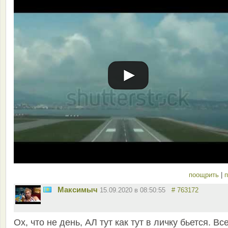
поощрить
|
п
Максимыч
15.09.2020 в 08:50:55
# 763172
Ох, что не день, АЛ тут как тут в личку бьется. Вс