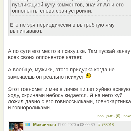
публикацией кучу комментов, значит Ал и его
оппоненты снова срач устроили.
Его не зря периодически в выгребную яму
выпинывают.
А по сути его место в психушке. Там пускай заяву
всех своих оппонентов катает.
А вообще, мужики, этого придурка когда не
замечаешь он реально психует
Этот говномет и мне в личке пишет хуйню всякую
ходу, скринами небось кидается. Я на него хуй
ложил давно с его говноссылками, говнокартинк
и говнороликами.
поощрить (6)
|
пока
Максимыч
11.09.2020 в 08:00:39
# 763018