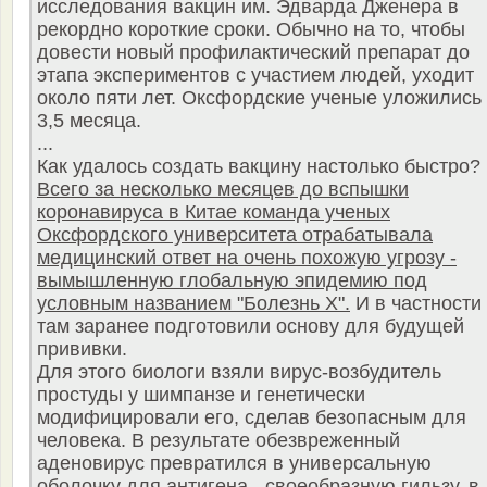
исследования вакцин им. Эдварда Дженера в
рекордно короткие сроки. Обычно на то, чтобы
довести новый профилактический препарат до
этапа экспериментов с участием людей, уходит
около пяти лет. Оксфордские ученые уложились 
3,5 месяца.
...
Как удалось создать вакцину настолько быстро?
Всего за несколько месяцев до вспышки
коронавируса в Китае команда ученых
Оксфордского университета отрабатывала
медицинский ответ на очень похожую угрозу -
вымышленную глобальную эпидемию под
условным названием "Болезнь Х".
И в частности
там заранее подготовили основу для будущей
прививки.
Для этого биологи взяли вирус-возбудитель
простуды у шимпанзе и генетически
модифицировали его, сделав безопасным для
человека. В результате обезвреженный
аденовирус превратился в универсальную
оболочку для антигена - своеобразную гильзу, в