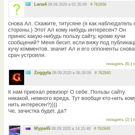
Lana4
08.09.2020 в 01:35:08
# 762936
снова Ал. Скажите, титусяне (я как наблюдатель 
стороны,) Этот Ал кому нибудь интересен? Он
принес какую-нибудь пользу сайту, кроме кучи
сообщений? Меня бесит, если вижу под публикац
кучу комментов, значит Ал и его оппоненты снова
срач устроили.
поощрить (6)
|
п
Zoggyla
08.09.2020 в 06:28:09
# 762940
К нам приехал ревизор! О себе. Пользы сайту
никакой, немного вреда. Тут вообще кто-нить ком
нить интересен?))))
Че, зачистка будет, да?
поощрить (2)
|
п
Мура45
08.09.2020 в 14:15:48
# 762949