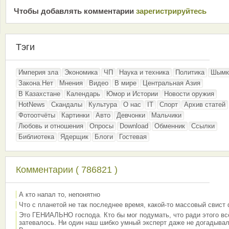
Чтобы добавлять комментарии
зарeгиcтрирyйтeсь
Тэги
Империя зла
Экономика
ЧП
Наука и техника
Политика
Шымк
Закона.Нет
Мнения
Видео
В мире
Центральная Азия
В Казахстане
Календарь
Юмор и Истории
Новости оружия
HotNews
Скандалы
Культура
О нас
IT
Спорт
Архив статей
Фотоотчёты
Картинки
Авто
Девчонки
Мальчики
Любовь и отношения
Опросы
Download
Обменник
Ссылки
Библиотека
Ядерщик
Блоги
Гостевая
Комментарии ( 786821 )
А кто напал то, непонятно
Что с планетой не так последнее время, какой-то массовый свист
Это ГЕНИАЛЬНО господа. Кто бы мог подумать, что ради этого вс
затевалось. Ни один наш шибко умный эксперт даже не догадывал