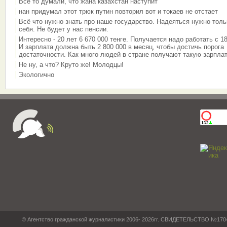
Все то думали, что жана казахстан наступит
нан придумал этот трюк путин повторил вот и токаев не отстает
Всё что нужно знать про наше государство. Надеяться нужно толь
себя. Не будет у нас пенсии.
Интересно - 20 лет 6 670 000 тенге. Получается надо работать с 18
И зарплата должна быть 2 800 000 в месяц, чтобы достичь порога
достаточности. Как много людей в стране получают такую зарплат
Не ну, а что? Круто же! Молодцы!
Экологично
© Агентство гражданской журналистики 2006- 2026гг. СВИДЕТЕЛЬСТВО №17