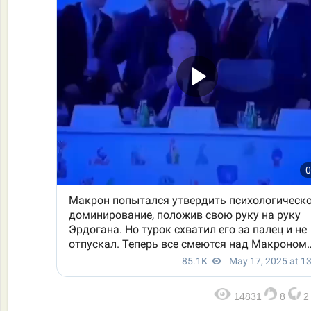
14831
8