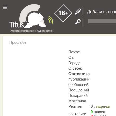
≡
Добавить нов
Профайл
Почта:
От:
Город:
О себе:
Статистика
публикаций
сообщений:
Поощрений
Покараний
Материал
Рейтинг
0
,
заценки
0
плюса
поставил: