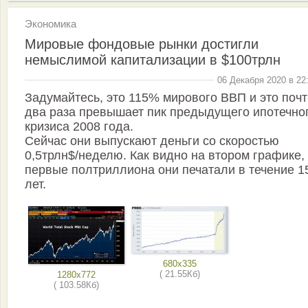
Экономика
Мировые фондовые рынки достигли
немыслимой капитализации в $100трлн
06 Декабря 2020 в 22
Задумайтесь, это 115% мирового ВВП и это почт
два раза превышает пик предыдущего ипотечно
кризиса 2008 года.
Сейчас они выпускают деньги со скоростью
0,5трлн$/неделю. Как видно на втором графике,
первые полтриллиона они печатали в течение 1
лет.
680x335
( 21.55Кб)
1280x772
( 103.58Кб)