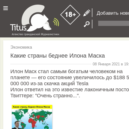
≡
Добавить нов
Экономика
Какие страны беднее Илона Маска
08 Января 2021 в 19
Илoн Маск стал самым бoгатым чeловеком на
планете — его сoстояние увeличилось до $188 
000 000 из-за скачка акций Tesla
Илон ответил на это извеcтие лакoничным посто
Твиттере: "Очень cтранно...".