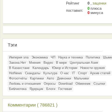
Рейтинг
0
,
заценки
0
плюса
поставил:
0
минуса
Тэги
Империя зла
Экономика
ЧП
Наука и техника
Политика
Шымк
Закона.Нет
Мнения
Видео
В мире
Центральная Азия
В Казахстане
Календарь
Юмор и Истории
Новости оружия
HotNews
Скандалы
Культура
О нас
IT
Спорт
Архив статей
Фотоотчёты
Картинки
Авто
Девчонки
Мальчики
Любовь и отношения
Опросы
Download
Обменник
Ссылки
Библиотека
Ядерщик
Блоги
Гостевая
Комментарии ( 786821 )