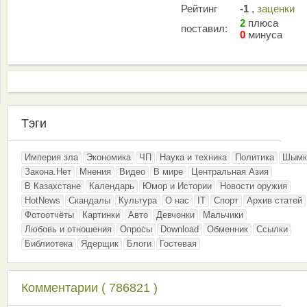
Рейтинг
-1
,
заценки
2
плюса
поставил:
0
минуса
Тэги
Империя зла
Экономика
ЧП
Наука и техника
Политика
Шымк
Закона.Нет
Мнения
Видео
В мире
Центральная Азия
В Казахстане
Календарь
Юмор и Истории
Новости оружия
HotNews
Скандалы
Культура
О нас
IT
Спорт
Архив статей
Фотоотчёты
Картинки
Авто
Девчонки
Мальчики
Любовь и отношения
Опросы
Download
Обменник
Ссылки
Библиотека
Ядерщик
Блоги
Гостевая
Комментарии ( 786821 )